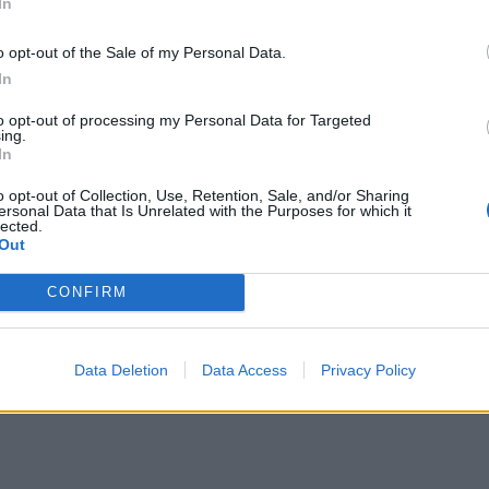
στρατηγικής μας για κοινωνική ευθύνη και
In
της κοινότητάς μας. Με τέτοιες πρωτοβουλίες,
o opt-out of the Sale of my Personal Data.
α το ανθρώπινο δυναμικό και ενισχύουμε την
In
to opt-out of processing my Personal Data for Targeted
ing.
 ποιότητα και την καινοτομία της, εξάγει το 50%
In
ές σε πέντε ηπείρους και συνεχίζει να επενδύει
o opt-out of Collection, Use, Retention, Sale, and/or Sharing
διατηρώντας κορυφαία θέση στον ελληνικό κλάδο
ersonal Data that Is Unrelated with the Purposes for which it
lected.
Out
CONFIRM
Data Deletion
Data Access
Privacy Policy