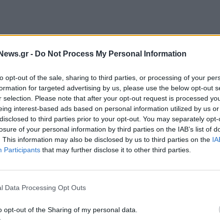
News.gr -
Do Not Process My Personal Information
to opt-out of the sale, sharing to third parties, or processing of your per
formation for targeted advertising by us, please use the below opt-out s
r selection. Please note that after your opt-out request is processed y
eing interest-based ads based on personal information utilized by us or
disclosed to third parties prior to your opt-out. You may separately opt-
ική της τράπεζα αίματος, αποσκοπώντας στην άμεση
losure of your personal information by third parties on the IAB’s list of
. This information may also be disclosed by us to third parties on the
IA
ια το προσωπικό και τις οικογένειές τους σε
Participants
that may further disclose it to other third parties.
 ΜΑΚΒΕΛ – EURIMAC για την υγεία και την ευημερία
αιρική ευθύνη και τη συνεχή της προσπάθεια για
ριβάλλον.
l Data Processing Opt Outs
ης
, επισήμανε:
«Η δημιουργία αυτής της τράπεζας
o opt-out of the Sharing of my personal data.