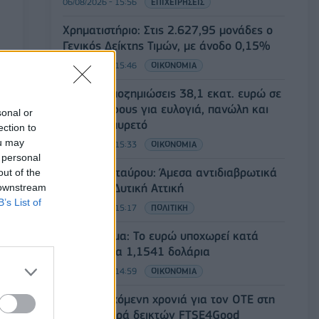
06/08/2026 - 15:56
ΕΠΙΧΕΙΡΗΣΕΙΣ
Χρηματιστήριο: Στις 2.627,95 μονάδες ο
Γενικός Δείκτης Τιμών, με άνοδο 0,15%
06/08/2026 - 15:46
ΟΙΚΟΝΟΜΙΑ
ΥΠΑΑΤ: Αποζημιώσεις 38,1 εκατ. ευρώ σε
κτηνοτρόφους για ευλογιά, πανώλη και
sonal or
αφθώδη πυρετό
ection to
ou may
06/08/2026 - 15:33
ΟΙΚΟΝΟΜΙΑ
 personal
Στ. Παπασταύρου: Άμεσα αντιδιαβρωτικά
out of the
έργα στη Δυτική Αττική
 downstream
B’s List of
06/08/2026 - 15:17
ΠΟΛΙΤΙΚΗ
Συνάλλαγμα: Το ευρώ υποχωρεί κατά
0,11%, στα 1,1541 δολάρια
06/08/2026 - 14:59
ΟΙΚΟΝΟΜΙΑ
18η συνεχόμενη χρονιά για τον ΟΤΕ στη
διεθνή σειρά δεικτών FTSE4Good