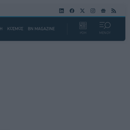
ΚΗ
ΚΟΣΜΟΣ
BN MAGAZINE
ΡΟΗ
ΜΕΝΟΥ