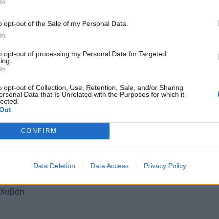
In
η στον κόσμο με τεχνολογία micro LED. Χάρη στην
o opt-out of the Sale of my Personal Data.
έπει προσαρμογή μεγέθους, την αναλογία και το
In
τιμήσεις
to opt-out of processing my Personal Data for Targeted
εξαιρετική αίσθηση, με το εξαιρετικά λεπτό προφίλ
ing.
In
 της εταιρείας για χώρους άθλησης, υπαίθριες
o opt-out of Collection, Use, Retention, Sale, and/or Sharing
ών οχημάτων. Οι οθόνες του συγκεκριμένου
ersonal Data that Is Unrelated with the Purposes for which it
lected.
α προβάλλουν με μεγάλη ευκρίνεια ακόμα και σε
Out
CONFIRM
ια σαφή ένδειξη των καινοτομιών και της κορυφαίας
he Wall All-in-One» και το «The Wall for Virtual
 και τις μοναδικές δυνατότητες χρήσης, ενώ το «The
Data Deletion
Data Access
Privacy Policy
 πολυτελή ξενοδοχεία, όπως το Atlantis The Royal
 Χαβάη.