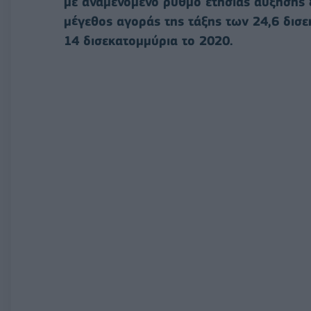
με αναμενόμενο ρυθμό ετήσιας αύξησης 
μέγεθος αγοράς της τάξης των 24,6 δισ
14 δισεκατομμύρια το 2020.