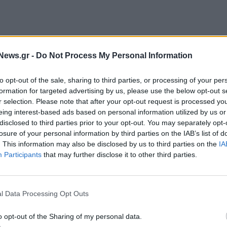
News.gr -
Do Not Process My Personal Information
to opt-out of the sale, sharing to third parties, or processing of your per
formation for targeted advertising by us, please use the below opt-out s
r selection. Please note that after your opt-out request is processed y
eing interest-based ads based on personal information utilized by us or
μια αγορά σημάνσεων για 15 συναπτά έτη
disclosed to third parties prior to your opt-out. You may separately opt-
, καθώς και την ικανότητά μας να προσαρμοζόμαστε
losure of your personal information by third parties on the IAB’s list of
 στις ανάγκες των πελατών μας», δήλωσε
ο Hoon
. This information may also be disclosed by us to third parties on the
IA
Participants
that may further disclose it to other third parties.
splay Business στη Samsung Electronics. «Θα
 προδιαγραφών στους πελάτες μας, προσφέροντας
ς που καλύπτουν τις διαφορετικές ανάγκες τους».
l Data Processing Opt Outs
οροποιημένα προϊόντα σήμανσης που
o opt-out of the Sharing of my personal data.
υ επιχειρηματικού περιβάλλοντος: