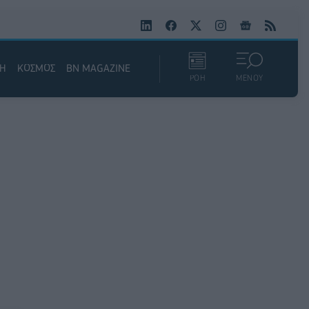
ΚΗ
ΚΟΣΜΟΣ
BN MAGAZINE
ΡΟΗ
ΜΕΝΟΥ