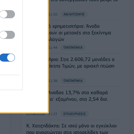
2028
07/08/2026 - 11:50
ΑΘΛΗΤΙΣΜΟΣ
Ευρωπαϊκά χρηματιστήρια: Άνοδο
καταγράφουν οι μετοχές στο ξεκίνημα
των συναλλαγών
07/08/2026 - 11:44
ΟΙΚΟΝΟΜΙΑ
Χρηματιστήριο: Στις 2.606,72 μονάδες ο
Γενικός Δείκτης Τιμών, με οριακή πτώση
0,07%
07/08/2026 - 11:38
ΟΙΚΟΝΟΜΙΑ
Generali: Άνοδος 13,7% στα καθαρά
κέρδη του α' εξαμήνου, στα 2,54 δισ.
ευρώ
07/08/2026 - 11:27
ΕΠΙΧΕΙΡΗΣΕΙΣ
Κ. Χατζηδάκης: Σε ισχύ μόνο οι εγκύκλιοι
που αναρτώνται στις ιστοσελίδες των