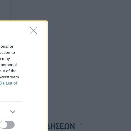
sonal or
ection to
ou may
 personal
out of the
 downstream
B’s List of
ΡΟΗ ΕΙΔΗΣΕΩΝ