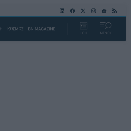
ΚΗ
ΚΟΣΜΟΣ
BN MAGAZINE
ΡΟΗ
ΜΕΝΟΥ