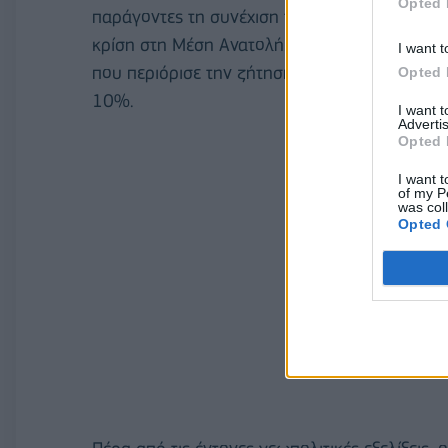
Opted 
παράγοντες τη συνέχιση του πολέμου στην Ουκ
κρίση στη Μέση Ανατολή. Τα παραπάνω, σε σ
I want t
που περιόρισε την ζήτηση, οδήγησαν σε υπο
Opted 
10%.
I want 
Advertis
Opted 
I want t
of my P
was col
Opted 