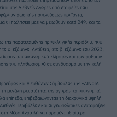
 οι Διεθνές Πωλήσεις επηρεάσθηκαν επίσης από τον
ται στις Διεθνείς Αγορές από εταιρείες που
οσφέρουν ρωσικής προελεύσεως προϊόντα,
σμα οι πωλήσεις μας να μειωθούν κατά 24% και τα
γω της παρατεταμένης προεκλογικής περιόδου, που
ο α’ εξάμηνο. Αντίθετα, στο β’ εξάμηνο του 2023,
λτίωσης του οικονομικού κλίματος και των ρυθμών
ησης του πληθωρισμού σε συνδυασμό με την καλή
 Πρόεδρος και Διευθύνων Σύμβουλος της ΕΛΙΝΟΙΛ
ά τη μεγάλη ρευστότητα της αγοράς, τα οικονομικά
λά επίπεδα, επιβεβαιώνοντας τη διαχρονικά υψηλή
Διεθνές Περιβάλλον και οι γεωπολιτικές αναταράξεις
 στη Μέση Ανατολή να παραμένει ιδιαίτερα