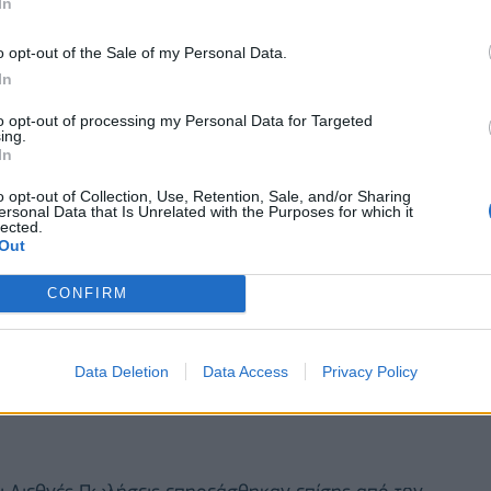
In
ρανία, τις κυρώσεις της Ε.Ε. στη Ρωσία και την
υνδυασμό με την υποτονική παγκόσμια ανάπτυξη
o opt-out of the Sale of my Personal Data.
χώρηση των διεθνών τιμών του πετρελαίου κατά
In
to opt-out of processing my Personal Data for Targeted
ing.
In
o opt-out of Collection, Use, Retention, Sale, and/or Sharing
ersonal Data that Is Unrelated with the Purposes for which it
lected.
Out
CONFIRM
Data Deletion
Data Access
Privacy Policy