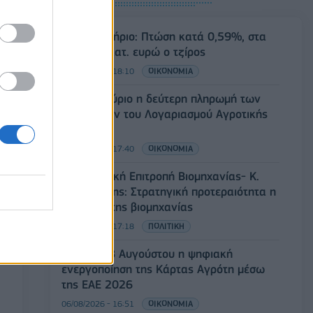
Χρηματιστήριο: Πτώση κατά 0,59%, στα
320,42 εκατ. ευρώ ο τζίρος
06/08/2026 - 18:10
ΟΙΚΟΝΟΜΙΑ
ΟΠΕΚΑ: Αύριο η δεύτερη πληρωμή των
δικαιούχων του Λογαριασμού Αγροτικής
Εστίας
06/08/2026 - 17:40
ΟΙΚΟΝΟΜΙΑ
Κυβερνητική Επιτροπή Βιομηχανίας- Κ.
Μητσοτάκης: Στρατηγική προτεραιότητα η
ενίσχυση της βιομηχανίας
06/08/2026 - 17:18
ΠΟΛΙΤΙΚΗ
Από τις 28 Αυγούστου η ψηφιακή
ενεργοποίηση της Κάρτας Αγρότη μέσω
της ΕΑΕ 2026
06/08/2026 - 16:51
ΟΙΚΟΝΟΜΙΑ