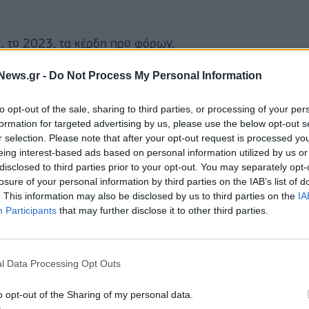
., το 2023, τα κέρδη προ φόρων,
βέσεων (EBITDA) ανήλθαν σε €25,2 εκατ. έναντι
News.gr -
Do Not Process My Personal Information
. έναντι €17,3 εκατ. το 2022 και τα κέρδη μετά
) σε €6,6 εκατ. έναντι €13,9 εκατ.
to opt-out of the sale, sharing to third parties, or processing of your per
formation for targeted advertising by us, please use the below opt-out s
 ΜΟΝ. Α.Ε
. επέστρεψε στα θετικά αποτελέσματα με
r selection. Please note that after your opt-out request is processed y
νάπτυξη πελατολογίου και την αύξηση του μικτού
eing interest-based ads based on personal information utilized by us or
disclosed to third parties prior to your opt-out. You may separately opt-
 ενώ τα λοιπά λειτουργικά έξοδα παρουσίασαν
losure of your personal information by third parties on the IAB’s list of
είωσε ζημίες λόγω δύο εκτεταμένων δεξαμενισμών
. This information may also be disclosed by us to third parties on the
IA
ων. Τέλος, τα αποτελέσματα της
ΕΛΙΝ
Σταθμοί Α.Ε
.
Participants
that may further disclose it to other third parties.
επιβολής του πλαφόν στο μικτό περιθώριο κέρδους
σε νέα σημεία πώλησης.
l Data Processing Opt Outs
ριβάλλον, χαρακτηρίσθηκε από μια έντονη
o opt-out of the Sharing of my personal data.
άθεια στην αγορά ενέργειας, με καθοριστικούς