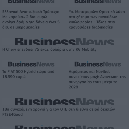
Ελληνική Αναπτυξιακή Τράπεζα:
Υπ. Μεταφορών: Οριστική λύση
Με «προίκα» 2 δισ. ευρώ
στο ζήτημα των πινακίδων
ανοίγει δρόμο για δάνεια έως 5
κυκλοφορίας - Τέλος στις
δισ. σε μικρομεσαίες
χρονοβόρες διαδικασίες
Η Chery επενδύει 75 εκατ. δολάρια στην KG Mobility
Το FIAT 500 Hybrid τώρα από
Ατρόμητος και Novibet
18.990 ευρώ
συνεχίζουν μαζί: Ανανέωση της
συνεργασίας τους μέχρι το
2028
18η συνεχόμενη χρονιά για τον ΟΤΕ στη διεθνή σειρά δεικτών
FTSE4Good