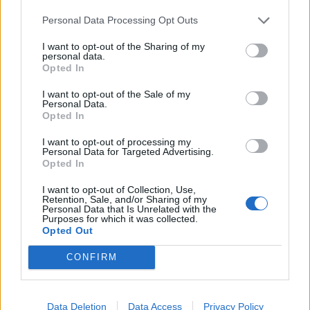
Χατζηδάκη
Personal Data Processing Opt Outs
23/04/2024 - 14:39
I want to opt-out of the Sharing of my
personal data.
Opted In
I want to opt-out of the Sale of my
Personal Data.
Opted In
I want to opt-out of processing my
Personal Data for Targeted Advertising.
Opted In
I want to opt-out of Collection, Use,
Retention, Sale, and/or Sharing of my
Personal Data that Is Unrelated with the
Purposes for which it was collected.
Opted Out
ΡΟΗ ΕΙΔΗΣΕΩΝ
CONFIRM
Π. Μαρινάκης: «Το δημογραφικό δεν μπορεί να
περιμένει»
Data Deletion
Data Access
Privacy Policy