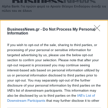
Alpha Bank: Για πρώτη φορά το Αρχαίο Θέατρο Επιδαύρου άνοιξε τις
πύλες του σε όλους
BusinessNews.gr -
Do Not Process My Personal
Information
ΠΕΡΙΣΣΌΤΕΡΑ ΣΕ ΑΥΤΉ ΤΗΝ ΚΑΤΗΓΟΡΊΑ
If you wish to opt-out of the sale, sharing to third parties, or
processing of your personal or sensitive information for
targeted advertising by us, please use the below opt-out
section to confirm your selection. Please note that after your
opt-out request is processed you may continue seeing
interest-based ads based on personal information utilized by
us or personal information disclosed to third parties prior to
your opt-out. You may separately opt-out of the further
Στον αέρα βρίσκεται η νέα
disclosure of your personal information by third parties on the
τηλεοπτική καμπάνια του
IAB’s list of downstream participants. This information may
Ελληνική Ένωση Καφέ:
Φυσικού Μεταλλικού
also be disclosed by us to third parties on the
IAB’s List of
Συνάντηση της νέας
Νερού ΘΕΟΝΗ
Downstream Participants
that may further disclose it to other
διοίκησης με τον υπουργό
23/04/2024 - 13:36
third parties.
Οικονομικών Κωστή