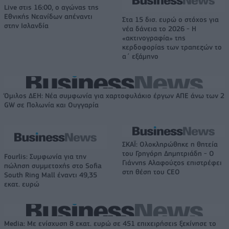
Live στις 16:00, ο αγώνας της
Εθνικής Νεανίδων απέναντι
Στα 15 δισ. ευρώ ο στόχος για
στην Ισλανδία
νέα δάνεια το 2026 - Η
«ακτινογραφία» της
κερδοφορίας των τραπεζών το
α΄ εξάμηνο
Όμιλος ΔΕΗ: Νέα συμφωνία για χαρτοφυλάκιο έργων ΑΠΕ άνω των 2
GW σε Πολωνία και Ουγγαρία
ΣΚΑΪ: Ολοκληρώθηκε η θητεία
του Γρηγόρη Δημητριάδη - Ο
Fourlis: Συμφωνία για την
Γιάννης Αλαφούζος επιστρέφει
πώληση συμμετοχής στο Sofia
στη θέση του CEO
South Ring Mall έναντι 49,35
εκατ. ευρώ
Media: Με ενίσχυση 8 εκατ. ευρώ σε 451 επιχειρήσεις ξεκίνησε το