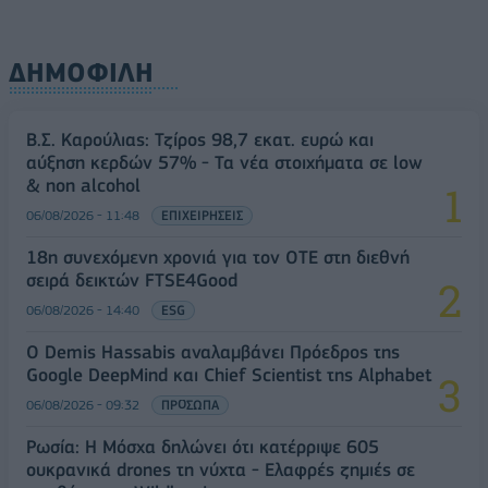
ΔΗΜΟΦΙΛΗ
Β.Σ. Καρούλιας: Τζίρος 98,7 εκατ. ευρώ και
αύξηση κερδών 57% - Τα νέα στοιχήματα σε low
& non alcohol
06/08/2026 - 11:48
ΕΠΙΧΕΙΡΗΣΕΙΣ
18η συνεχόμενη χρονιά για τον ΟΤΕ στη διεθνή
σειρά δεικτών FTSE4Good
06/08/2026 - 14:40
ESG
Ο Demis Hassabis αναλαμβάνει Πρόεδρος της
Google DeepMind και Chief Scientist της Alphabet
06/08/2026 - 09:32
ΠΡΟΣΩΠΑ
Ρωσία: Η Μόσχα δηλώνει ότι κατέρριψε 605
ουκρανικά drones τη νύχτα - Ελαφρές ζημιές σε