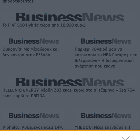
αποδοτικότητας
Το FIAT 500 Hybrid τώρα από 18.990 ευρώ
Ουκρανία: Με Μίχαϊλιουκ και
Πάρκερ: «Όνειρό μου να
Λεν κόντρα στην Ελλάδα
κατακτήσω το ΝΒΑ Europe με τη
Βιλερμπάν» - Η διευκρινιστική
ανάρτηση που έκανε
HELLENiQ ENERGY: Κέρδη 393 εκατ. ευρώ στο α' εξάμηνο – Στα 734
εκατ. ευρώ τα EBITDA
Viohalco: Αυξημένος κατά 14%
ΥΠΕΘΟΟ: Νέες επενδύσεις 1
ο τζίρος στο α' εξάμηνο, στα 4,3
δισ. ευρώ ως το 2028 για την
δισ. ευρώ – Στα 446 εκατ. ευρώ
Ενέργεια