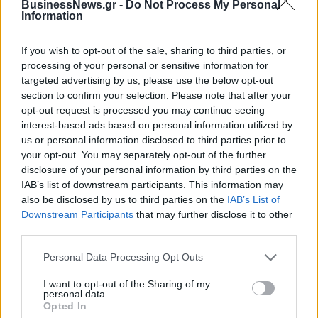
BusinessNews.gr -
Do Not Process My Personal
τα EBITDA
Information
If you wish to opt-out of the sale, sharing to third parties, or
Η συμφωνία Arval-Athlon αναδιαμορφώνει την αγορά leasing
processing of your personal or sensitive information for
targeted advertising by us, please use the below opt-out
section to confirm your selection. Please note that after your
opt-out request is processed you may continue seeing
VW: Η δύσκολη εξίσωση της
18η συνεχόμενη χρονιά για τον
interest-based ads based on personal information utilized by
αναδιάρθρωσης
ΟΤΕ στη διεθνή σειρά δεικτών
us or personal information disclosed to third parties prior to
FTSE4Good
your opt-out. You may separately opt-out of the further
disclosure of your personal information by third parties on the
IAB’s list of downstream participants. This information may
Alpha Bank: Για πρώτη φορά το Αρχαίο Θέατρο Επιδαύρου άνοιξε τις
also be disclosed by us to third parties on the
IAB’s List of
πύλες του σε όλους
Downstream Participants
that may further disclose it to other
third parties.
Personal Data Processing Opt Outs
ESG Report 2025: Πώς η ΑΒ Βασιλόπουλος μετατρέπει τη
βιωσιμότητα σε καθημερινή πράξη
I want to opt-out of the Sharing of my
personal data.
Opted In