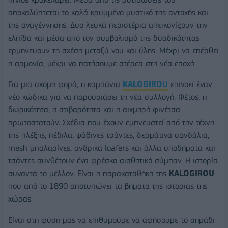
αποκαλύπτεται το καλά κρυμμένο μυστικό της αντοχής και
της αναγέννησης. Δυο λευκά περιστέρια απεικονίζουν την
ελπίδα και μέσα από τον συμβολισμό της δυαδικότητας
ερμηνευουν τη σχέση μεταξύ νου και ύλης. Μέχρι να επέρθει
η αρμονία, μέχρι να πατήσουμε στέρεα στη νέα εποχή.
Για μια ακόμη φορά, η καμπάνια
KALOGIROU
επινοεί έναν
νέο κώδικα για να παρουσιάσει τη νέα συλλογή. Φέτος, η
δωρικότητα, η στιβαρότητα και η αιχμηρή φινέτσα
πρωτοστατούν. Σχέδια που έχουν εμπνευστεί από την τέχνη
της πλέξης, πέδιλα, ψάθινες τσάντες, δερμάτινα σανδάλια,
mesh μπαλαρίνες, ανδρικά loafers και άλλα υποδήματα και
τσάντες συνθέτουν ένα φρέσκο αισθητικό σύμπαν. Η ιστορία
συναντά το μέλλον. Είναι η παρακαταθήκη της
KALOGIROU
που από το 1890 αποτυπώνει τα βήματα της ιστορίας της
χώρας.
Είναι στη φύση μας να επιθυμούμε να αφήσουμε το σημάδι