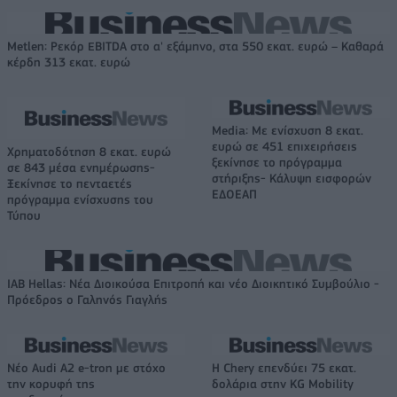
Metlen: Ρεκόρ EBITDA στο α' εξάμηνο, στα 550 εκατ. ευρώ – Καθαρά
κέρδη 313 εκατ. ευρώ
Media: Με ενίσχυση 8 εκατ.
ευρώ σε 451 επιχειρήσεις
Χρηματοδότηση 8 εκατ. ευρώ
ξεκίνησε το πρόγραμμα
σε 843 μέσα ενημέρωσης-
στήριξης- Κάλυψη εισφορών
Ξεκίνησε το πενταετές
ΕΔΟΕΑΠ
πρόγραμμα ενίσχυσης του
Τύπου
IAB Hellas: Νέα Διοικούσα Επιτροπή και νέο Διοικητικό Συμβούλιο -
Πρόεδρος ο Γαληνός Γιαγλής
Νέο Audi A2 e-tron με στόχο
Η Chery επενδύει 75 εκατ.
την κορυφή της
δολάρια στην KG Mobility