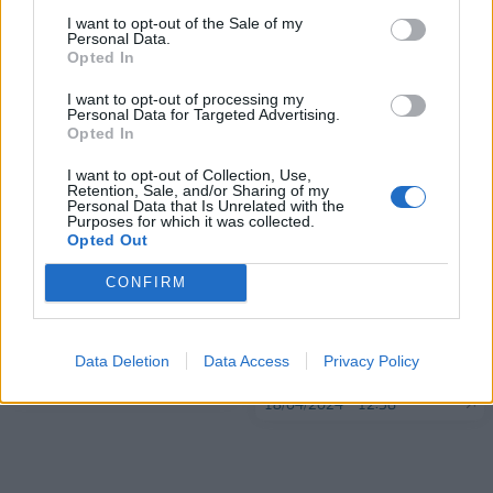
I want to opt-out of the Sale of my
Personal Data.
Opted In
ΠΕΡΙΣΣΌΤΕΡΑ ΣΕ ΑΥΤΉ ΤΗΝ ΚΑΤΗΓΟΡΊΑ
I want to opt-out of processing my
Personal Data for Targeted Advertising.
Opted In
I want to opt-out of Collection, Use,
Retention, Sale, and/or Sharing of my
Personal Data that Is Unrelated with the
Purposes for which it was collected.
Opted Out
Kaizen Gaming:
CONFIRM
Πρωτοστατεί στην
Κεφίρ ΟΛΥΜΠΟΣ:
ανάπτυξη ταλέντων,
Αναδείχθηκε «Προϊόν της
επενδύει στη διεθνή
Χρονιάς 2024»
Data Deletion
Data Access
Privacy Policy
αγορά
18/04/2024 - 12:19
18/04/2024 - 12:36