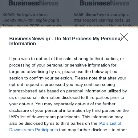
ΚΑΛΑΣ: Αυξημένα κόστη
ΑΑΔΕ: Φορολογικό «σαφάρι»
«ροκάνισαν» την κερδοφορία -
στις τουριστικές περιοχές, με
Στόχος για το 2026 η ανάπτυξη
οδηγό τις καταγγελίες πολιτών
και νέα μονάδα στο Μεσολόγγι
BusinessNews.gr -
Do Not Process My Personal
Information
Σε κινεζική… πολιορκία η ευρωπαϊκή αυτοκινητοβιομηχανία
If you wish to opt-out of the sale, sharing to third parties, or
processing of your personal or sensitive information for
targeted advertising by us, please use the below opt-out
section to confirm your selection. Please note that after your
Νέο Audi A2 e-tron με στόχο
Ατρόμητος και Novibet
την κορυφή της
συνεχίζουν μαζί: Ανανέωση της
opt-out request is processed you may continue seeing
αποδοτικότητας
συνεργασίας τους μέχρι το
interest-based ads based on personal information utilized by
2028
us or personal information disclosed to third parties prior to
your opt-out. You may separately opt-out of the further
disclosure of your personal information by third parties on the
IAB’s list of downstream participants. This information may
18η συνεχόμενη χρονιά για τον ΟΤΕ στη διεθνή σειρά δεικτών
also be disclosed by us to third parties on the
IAB’s List of
FTSE4Good
Downstream Participants
that may further disclose it to other
third parties.