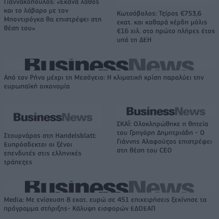
Γιαννακόπουλος: «Έκανα λάθος
και το λάβαρο με τον
Κωτσόβολος: Τζίρος €753,6
Μποντιρόγκα θα επιστρέψει στη
εκατ. και καθαρά κέρδη μόλις
θέση του»
€16 χιλ. στο πρώτο πλήρες έτος
υπό τη ΔΕΗ
Από τον Ρήνο μέχρι τη Μεσόγειο: Η κλιματική κρίση παραλύει την
ευρωπαϊκή οικονομία
ΣΚΑΪ: Ολοκληρώθηκε η θητεία
του Γρηγόρη Δημητριάδη - Ο
Στουρνάρας στη Handelsblatt:
Γιάννης Αλαφούζος επιστρέφει
Ευπρόσδεκτοι οι ξένοι
στη θέση του CEO
επενδυτές στις ελληνικές
τράπεζες
Media: Με ενίσχυση 8 εκατ. ευρώ σε 451 επιχειρήσεις ξεκίνησε το
πρόγραμμα στήριξης- Κάλυψη εισφορών ΕΔΟΕΑΠ