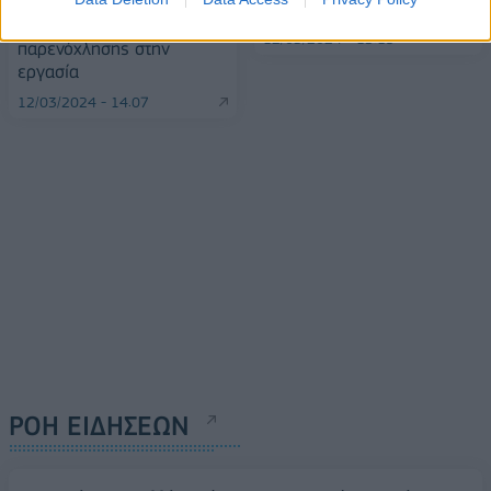
καταγγελλόμενα
Financial Times
περιστατικά βίας και
12/03/2024 - 15:19
παρενόχλησης στην
εργασία
12/03/2024 - 14:07
ΡΟΗ ΕΙΔΗΣΕΩΝ