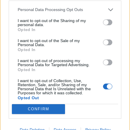
Personal Data Processing Opt Outs
Alpha Bank: Για πρώτη φορά το Αρχαίο Θέατρο Επιδαύρου άνοιξε τις
πύλες του σε όλους
I want to opt-out of the Sharing of my
personal data.
Opted In
I want to opt-out of the Sale of my
Personal Data.
ΠΕΡΙΣΣΌΤΕΡΑ ΣΕ ΑΥΤΉ ΤΗΝ ΚΑΤΗΓΟΡΊΑ
Opted In
I want to opt-out of processing my
Personal Data for Targeted Advertising.
Opted In
I want to opt-out of Collection, Use,
Retention, Sale, and/or Sharing of my
Personal Data that Is Unrelated with the
Purposes for which it was collected.
Opted Out
Η Ferryscanner στις
CONFIRM
AAEE: Στο λιανικό και
ταχύτερα αναπτυσσόμενες
χονδρικό εμπόριο τα
εταιρείες της Ευρώπης
περισσότερα
σύμφωνα με τους
Data Deletion
Data Access
Privacy Policy