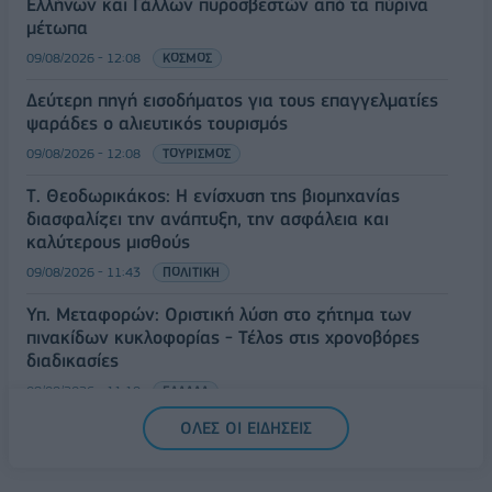
Ελλήνων και Γάλλων πυροσβεστών από τα πύρινα
μέτωπα
09/08/2026 - 12:08
ΚΟΣΜΟΣ
Δεύτερη πηγή εισοδήματος για τους επαγγελματίες
ψαράδες ο αλιευτικός τουρισμός
09/08/2026 - 12:08
ΤΟΥΡΙΣΜΟΣ
Τ. Θεοδωρικάκος: Η ενίσχυση της βιομηχανίας
διασφαλίζει την ανάπτυξη, την ασφάλεια και
καλύτερους μισθούς
09/08/2026 - 11:43
ΠΟΛΙΤΙΚΗ
Υπ. Μεταφορών: Οριστική λύση στο ζήτημα των
πινακίδων κυκλοφορίας - Τέλος στις χρονοβόρες
διαδικασίες
09/08/2026 - 11:18
ΕΛΛΑΔΑ
ΟΛΕΣ ΟΙ ΕΙΔΗΣΕΙΣ
Στα 15 δισ. ευρώ ο στόχος για νέα δάνεια το 2026
- Η «ακτινογραφία» της κερδοφορίας των
τραπεζών το α΄ εξάμηνο