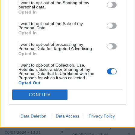
FTSE4Good
I want to opt-out of the Sharing of my
personal data.
Opted In
I want to opt-out of the Sale of my
Alpha Bank: Για πρώτη φορά το Αρχαίο Θέατρο Επιδαύρου άνοιξε τις
Personal Data.
πύλες του σε όλους
Opted In
I want to opt-out of processing my
Personal Data for Targeted Advertising.
Opted In
ΠΕΡΙΣΣΌΤΕΡΑ ΣΕ ΑΥΤΉ ΤΗΝ ΚΑΤΗΓΟΡΊΑ
I want to opt-out of Collection, Use,
Retention, Sale, and/or Sharing of my
Personal Data that Is Unrelated with the
Purposes for which it was collected.
Opted Out
CONFIRM
Data Deletion
Data Access
Privacy Policy
Lancom: Πιστοποιήθηκε
Intelli Solutions: Απέσπασε
ως Great Place to Work
δύο διεθνείς διακρίσεις
06/03/2024 - 13:21
06/03/2024 - 13:44