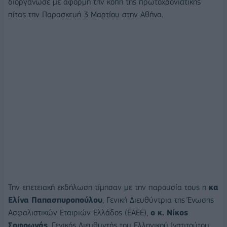
διοργάνωσε με αφορμή την κοπή της πρωτοχρονιάτικης
πίτας την Παρασκευή 3 Μαρτίου στην Αθήνα.
Την επετειακή εκδήλωση τίμησαν με την παρουσία τους η
κα
Ελίνα Παπασπυροπούλου
, Γενική Διευθύντρια της Ένωσης
Ασφαλιστικών Εταιριών Ελλάδος (ΕΑΕΕ),
ο κ. Νίκος
Σοφρωνάς
, Γενικός Διευθυντής του Ελληνικού Ινστιτούτου