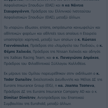
Ασφαλιστικών Σπουδών (ΕΙΑΣ) και
η κα Νάντια
Σταυρογιάννη
, Πρόεδρος του Ελληνικού Ινστιτούτου
Ασφαλιστικών Σπουδών (ΕΙΑΣ), μεταξύ άλλων.
Το «παρών» έδωσαν, επίσης, εκπρόσωποι κοινωφελών και
αθλητικών φορέων και αθλητές τους οποίους η Εταιρεία
υποστηρίζει χορηγικά, μεταξύ των οποίων ο
κ. Κώστας
Γιαννόπουλος
, Πρόεδρος στο «Χαμόγελο του Παιδιού», ο
κ.
Θέμης Χαλκιάς
, Πρόεδρος της Nissan Χαλκιάς και οδηγός
της Xalkias Racing Team, και
ο κ. Παναγιώτης Δημάκος
,
Πρόεδρος του Φιλαθλητικού Σύλλογου Καλλιθέας.
Εκ μέρους του Ομίλου παρευρέθηκαν στην εκδήλωση ο
κ.
Todor Danailov
, Εκτελεστικός Διευθυντής και Μέλος ΔΣ της
Euroins Insurance Group (EIG), η
κα. Joanna Tsoneva
,
Πρόεδρος ΔΣ της Euroins Insurance Company AD και ο κ.
Dimitar Dimitrov
, Αντιπρόεδρος του Εποπτικού
Συμβουλίου της Eurohold, μεταξύ άλλων.