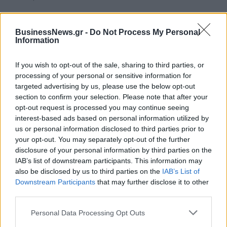
BusinessNews.gr -
Do Not Process My Personal
Information
Ελληνική Αναπτυξιακή Τράπεζα:
Υπ. Μεταφορών: Οριστική λύση
Με «προίκα» 2 δισ. ευρώ
στο ζήτημα των πινακίδων
If you wish to opt-out of the sale, sharing to third parties, or
ανοίγει δρόμο για δάνεια έως 5
κυκλοφορίας - Τέλος στις
δισ. σε μικρομεσαίες
χρονοβόρες διαδικασίες
processing of your personal or sensitive information for
targeted advertising by us, please use the below opt-out
section to confirm your selection. Please note that after your
opt-out request is processed you may continue seeing
Η Chery επενδύει 75 εκατ. δολάρια στην KG Mobility
interest-based ads based on personal information utilized by
us or personal information disclosed to third parties prior to
your opt-out. You may separately opt-out of the further
disclosure of your personal information by third parties on the
Το FIAT 500 Hybrid τώρα από
Ατρόμητος και Novibet
IAB’s list of downstream participants. This information may
18.990 ευρώ
συνεχίζουν μαζί: Ανανέωση της
συνεργασίας τους μέχρι το
also be disclosed by us to third parties on the
IAB’s List of
2028
Downstream Participants
that may further disclose it to other
third parties.
Personal Data Processing Opt Outs
18η συνεχόμενη χρονιά για τον ΟΤΕ στη διεθνή σειρά δεικτών