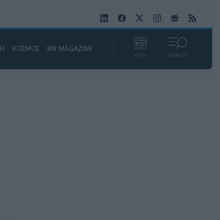
ΚΗ
ΚΟΣΜΟΣ
BN MAGAZINE
ΡΟΗ
ΜΕΝΟΥ