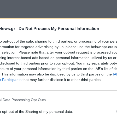
News.gr -
Do Not Process My Personal Information
to opt-out of the sale, sharing to third parties, or processing of your per
 αξιοποιεί μια σειρά πρωτοποριακών cloud-based
formation for targeted advertising by us, please use the below opt-out s
 απόλυτη ασφάλεια τις διαδικασίες αποστολής και
r selection. Please note that after your opt-out request is processed y
, Β2C και Β2G. Με τον τρόπο αυτό, διασφαλίζει τη
eing interest-based ads based on personal information utilized by us or
disclosed to third parties prior to your opt-out. You may separately opt-
τε ισχύουσα νομοθεσία αναφορικά με την έκδοση
losure of your personal information by third parties on the IAB’s list of
ν λιανικής πώλησης.
. This information may also be disclosed by us to third parties on the
IA
Participants
that may further disclose it to other third parties.
ι επίσημη πιστοποίηση από το Πανεπιστήμιο Αιγαίου
ων από 5.000.000 παραστατικών σε ωριαία βάση, η
η, καθετοποιημένες λύσεις σε επιχειρήσεις
του
l Data Processing Opt Outs
ρμακευτικού, του κλάδου της φιλοξενίας, του
o opt-out of the Sharing of my personal data.
λά και του κλάδου
παροχής υπηρεσιών,