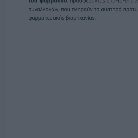
του φαρμάκου
, προσφέροντας end-to-end λ
συναλλαγών, που πληρούν τα αυστηρά πρότυπα 
φαρμακευτικής βιομηχανίας.