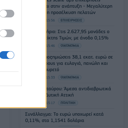
στρέφονται στην ανάπτυξη - Μεγαλύτερη
πρόκληση η προσέλκυση πελατών
06/08/2026 - 15:56
ΕΠΙΧΕΙΡΗΣΕΙΣ
Χρηματιστήριο: Στις 2.627,95 μονάδες ο
Γενικός Δείκτης Τιμών, με άνοδο 0,15%
06/08/2026 - 15:46
ΟΙΚΟΝΟΜΙΑ
ΥΠΑΑΤ: Αποζημιώσεις 38,1 εκατ. ευρώ σε
κτηνοτρόφους για ευλογιά, πανώλη και
αφθώδη πυρετό
06/08/2026 - 15:33
ΟΙΚΟΝΟΜΙΑ
Στ. Παπασταύρου: Άμεσα αντιδιαβρωτικά
έργα στη Δυτική Αττική
06/08/2026 - 15:17
ΠΟΛΙΤΙΚΗ
Συνάλλαγμα: Το ευρώ υποχωρεί κατά
0,11%, στα 1,1541 δολάρια