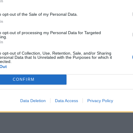
In
 σε συνεργασία με τα μεγαλύτερα διεθνή και
ροσαρμογή της υπηρεσίας EINVOICING στις
o opt-out of the Sale of my Personal Data.
ν κλάδων της αγοράς, διασφαλίζει ταχύτητα
In
μετατρέποντας τις προκλήσεις του ψηφιακού
to opt-out of processing my Personal Data for Targeted
ing.
 κόστους και αύξηση της παραγωγικότητας.
In
ντικότερες επιχειρήσεις στην Ελλάδα
o opt-out of Collection, Use, Retention, Sale, and/or Sharing
ersonal Data that Is Unrelated with the Purposes for which it
σύμμαχο στην καθημερινή τους λειτουργία,
lected.
Out
ι τη χρήση των πλέον καινοτόμων τεχνολογιών που
όλυτη αξιοπιστία.
CONFIRM
Data Deletion
Data Access
Privacy Policy