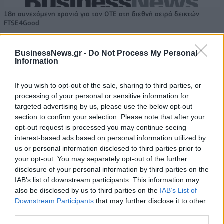
18η συνεχόμενη χρονιά για τον ΟΤΕ στη διεθνή σειρά δεικτών
FTSE4Good
BusinessNews.gr -
Do Not Process My Personal
Information
Alpha Bank: Για πρώτη φορά το Αρχαίο Θέατρο Επιδαύρου άνοιξε τις
πύλες του σε όλους
If you wish to opt-out of the sale, sharing to third parties, or
processing of your personal or sensitive information for
targeted advertising by us, please use the below opt-out
section to confirm your selection. Please note that after your
opt-out request is processed you may continue seeing
ΠΕΡΙΣΣΌΤΕΡΑ ΣΕ ΑΥΤΉ ΤΗΝ ΚΑΤΗΓΟΡΊΑ
interest-based ads based on personal information utilized by
us or personal information disclosed to third parties prior to
your opt-out. You may separately opt-out of the further
disclosure of your personal information by third parties on the
IAB’s list of downstream participants. This information may
also be disclosed by us to third parties on the
IAB’s List of
Downstream Participants
that may further disclose it to other
third parties.
BAT Hellas: Αναβάθμισε