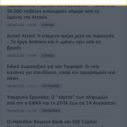
Κορυφώνεται η έξοδος του Αυγούστου – Πάνω από
56.000 επιβάτες αναχωρούν σήμερα από τα
λιμάνια της Αττικής
08/08/2026 - 14:30
ΕΛΛΑΔΑ
Δυτική Αττική: Η επόμενη ημέρα μετά τις πυρκαγιές
– Τα έργα Antinero και η «μάχη» πριν από τις
βροχές
08/08/2026 - 14:08
ΕΛΛΑΔΑ
Ειδικό Χωροταξικό για τον Τουρισμό: Οι νέοι
κανόνες για επενδύσεις, νησιά και προορισμούς υπό
πίεση
08/08/2026 - 13:21
ΤΟΥΡΙΣΜΟΣ
Υπουργείο Εργασίας: Ο “χάρτης” των πληρωμών
από τον e-ΕΦΚΑ και τη ΔΥΠΑ έως τις 14 Αυγούστου
08/08/2026 - 12:58
ΟΙΚΟΝΟΜΙΑ
Οι Hamilton Reserve Bank και SEE Capital