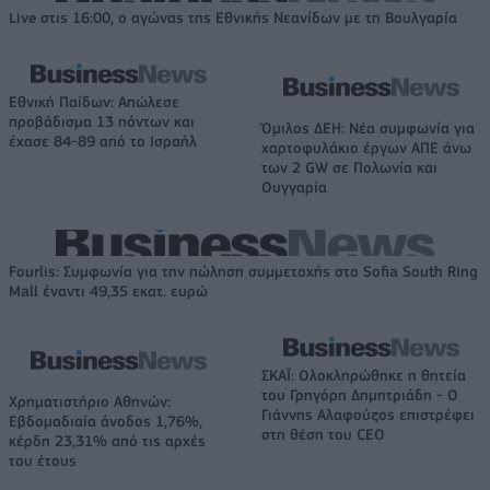
Live στις 16:00, ο αγώνας της Εθνικής Νεανίδων με τη Βουλγαρία
Εθνική Παίδων: Απώλεσε
προβάδισμα 13 πόντων και
Όμιλος ΔΕΗ: Νέα συμφωνία για
έχασε 84-89 από το Ισραήλ
χαρτοφυλάκιο έργων ΑΠΕ άνω
των 2 GW σε Πολωνία και
Ουγγαρία
Fourlis: Συμφωνία για την πώληση συμμετοχής στο Sofia South Ring
Mall έναντι 49,35 εκατ. ευρώ
ΣΚΑΪ: Ολοκληρώθηκε η θητεία
του Γρηγόρη Δημητριάδη - Ο
Χρηματιστήριο Αθηνών:
Γιάννης Αλαφούζος επιστρέφει
Εβδομαδιαία άνοδος 1,76%,
στη θέση του CEO
κέρδη 23,31% από τις αρχές
του έτους