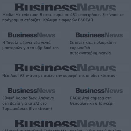
Media: Με ενίσχυση 8 εκατ. ευρώ σε 451 επιχειρήσεις ξεκίνησε το
πρόγραμμα στήριξης- Κάλυψη εισφορών ΕΔΟΕΑΠ
Η Toyota φέρνει νέα γενιά
Σε κινεζική… πολιορκία η
μπαταριών για τα υβριδικά της
ευρωπαϊκή
αυτοκινητοβιομηχανία
Νέο Audi A2 e-tron με στόχο την κορυφή της αποδοτικότητας
Εθνική Κορασίδων: Απέναντι
ΠΑΟΚ: Από σήμερα στη
στη Δανία για το 2/2 στο
Θεσσαλονίκη ο Τρινκέρι
Ευρωμπάσκετ (live stream)
Ελληνική Αναπτυξιακή Τράπεζα: Με «προίκα» 2 δισ. ευρώ ανοίγει