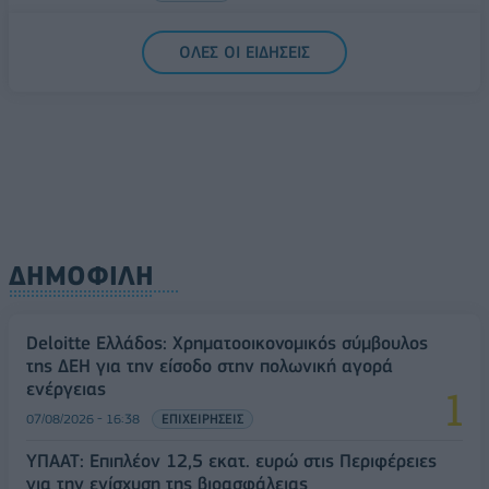
5G παντού, 6G στον ορίζοντα: Πού βρίσκεται η
ΟΛΕΣ ΟΙ ΕΙΔΗΣΕΙΣ
Ελλάδα στη μεγάλη τεχνολογική μετάβαση
08/08/2026 - 10:54
ΤΕΧΝΟΛΟΓΙΑ
ΔΗΜΟΦΙΛΗ
Deloitte Ελλάδος: Χρηματοοικονομικός σύμβουλος
της ΔΕΗ για την είσοδο στην πολωνική αγορά
ενέργειας
07/08/2026 - 16:38
ΕΠΙΧΕΙΡΗΣΕΙΣ
ΥΠΑΑΤ: Επιπλέον 12,5 εκατ. ευρώ στις Περιφέρειες
για την ενίσχυση της βιοασφάλειας