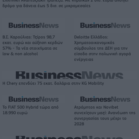
δρόμο για δάνεια έως 5 δισ. σε μικρομεσαίες
Β.Σ. Καρούλιας: Τζίρος 98,7
Deloitte Ελλάδος:
εκατ. ευρώ και αύξηση κερδών
Χρηματοοικονομικός
57% - Τα νέα στοιχήματα σε
σύμβουλος της ΔΕΗ για την
low & non alcohol
είσοδο στην πολωνική αγορά
ενέργειας
Η Chery επενδύει 75 εκατ. δολάρια στην KG Mobility
Το FIAT 500 Hybrid τώρα από
Ατρόμητος και Novibet
18.990 ευρώ
συνεχίζουν μαζί: Ανανέωση της
συνεργασίας τους μέχρι το
2028