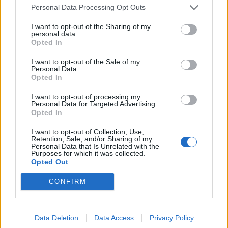
ΕΒΕΠ: Χαιρετίζει τη
τον Βοτανικό Κήπο
Personal Data Processing Opt Outs
συμφωνία ΑTTICA - ONEX
Διομήδους- Στο φως
18/12/2023 - 09:37
I want to opt-out of the Sharing of my
"κρυμμένος θησαυρός"
personal data.
1.860 στρεμμάτων
Opted In
18/12/2023 - 10:09
I want to opt-out of the Sale of my
Personal Data.
Opted In
I want to opt-out of processing my
Personal Data for Targeted Advertising.
Opted In
I want to opt-out of Collection, Use,
Retention, Sale, and/or Sharing of my
Personal Data that Is Unrelated with the
Purposes for which it was collected.
Opted Out
CONFIRM
ΡΟΗ ΕΙΔΗΣΕΩΝ
Data Deletion
Data Access
Privacy Policy