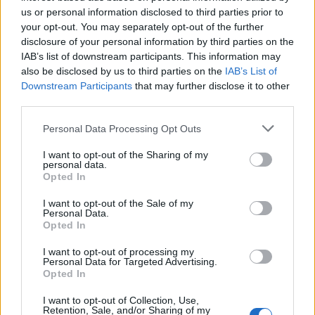
Χρηματοδότηση 8 εκατ. ευρώ
Metlen: Ρεκόρ EBITDA στο α'
us or personal information disclosed to third parties prior to
σε 843 μέσα ενημέρωσης-
εξάμηνο, στα 550 εκατ. ευρώ –
your opt-out. You may separately opt-out of the further
Ξεκίνησε το πενταετές
Καθαρά κέρδη 313 εκατ. ευρώ
disclosure of your personal information by third parties on the
πρόγραμμα ενίσχυσης του
IAB’s list of downstream participants. This information may
Τύπου
also be disclosed by us to third parties on the
IAB’s List of
Downstream Participants
that may further disclose it to other
third parties.
Η Chery επενδύει 75 εκατ. δολάρια στην KG Mobility
Personal Data Processing Opt Outs
I want to opt-out of the Sharing of my
personal data.
Το FIAT 500 Hybrid τώρα από
Ατρόμητος και Novibet
Opted In
18.990 ευρώ
συνεχίζουν μαζί: Ανανέωση της
συνεργασίας τους μέχρι το
I want to opt-out of the Sale of my
2028
Personal Data.
Opted In
I want to opt-out of processing my
18η συνεχόμενη χρονιά για τον ΟΤΕ στη διεθνή σειρά δεικτών
Personal Data for Targeted Advertising.
FTSE4Good
Opted In
I want to opt-out of Collection, Use,
Retention, Sale, and/or Sharing of my