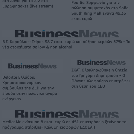
στη Δανία για το 2/2 στο
Fourlis: Συμφωνία για την
Ευρωμπάσκετ (live stream)
πώληση συμμετοχής στο Sofia
South Ring Mall έναντι 49,35
εκατ. ευρώ
Β.Σ. Καρούλιας: Τζίρος 98,7 εκατ. ευρώ και αύξηση κερδών 57% - Τα
νέα στοιχήματα σε low & non alcohol
ΣΚΑΪ: Ολοκληρώθηκε η θητεία
του Γρηγόρη Δημητριάδη - Ο
Deloitte Ελλάδος:
Γιάννης Αλαφούζος επιστρέφει
Χρηματοοικονομικός
στη θέση του CEO
σύμβουλος της ΔΕΗ για την
είσοδο στην πολωνική αγορά
ενέργειας
Media: Με ενίσχυση 8 εκατ. ευρώ σε 451 επιχειρήσεις ξεκίνησε το
πρόγραμμα στήριξης- Κάλυψη εισφορών ΕΔΟΕΑΠ