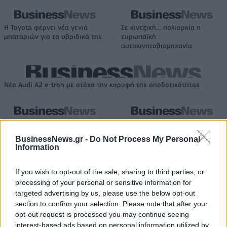
Η Toyota φέρνει νέα γενιά
Σε κινεζική… πολιορκία η
μπαταριών για τα υβριδικά της
ευρωπαϊκή
αυτοκινητοβιομηχανία
Νέο Audi A2 e-tron με στόχο την κορυφή της αποδοτικότητας
Εθνική Νεανίδων: Με τη
O θάνατός του Μπράντον Κλαρκ
Βουλγαρία για τις θέσεις 5-8
προκλήθηκε από συνδυασμό
BusinessNews.gr -
Do Not Process My Personal
του Ευρωμπάσκετ (live stream)
ναρκωτικών
Information
If you wish to opt-out of the sale, sharing to third parties, or
ΕΛΣΤΑΤ: Στο 3,4% υποχώρησε ο πληθωρισμός τον Ιούλιο
processing of your personal or sensitive information for
targeted advertising by us, please use the below opt-out
section to confirm your selection. Please note that after your
opt-out request is processed you may continue seeing
interest-based ads based on personal information utilized by