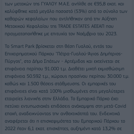
των μετοχών της ΓΥΑΛΟΥ Μ.Α.Ε. ανήλθε σε €95,8 εκατ. και
καλύφθηκε κατά μεγάλο ποσοστό (53%) από το σύνολο των
καθαρών κεφαλαίων που αντλήθηκαν από την Αύξηση
Μετοχικού Κεφαλαίου της TRADE ESTATES ΑΕΕΑΠ που
πραγματοποιήθηκε με επιτυχία τον Νοέμβριο του 2023.
Το Smart Park βρίσκεται στη θέση Γυαλού, εντός του
Επιχειρηματικού Πάρκου "Πέτρα-Γυαλού-Άγιος Δημήτριος-
Πύργος", στο Δήμο Σπάτων - Αρτέμιδος και εκτείνεται σε
επιφάνεια περίπου 91.000 τ.μ. Διαθέτει μικτή εκμισθώσιμη
επιφάνεια 50.592 τ.μ., χώρους πρασίνου περίπου 30.000 τ.μ.
καθώς και 1.500 θέσεις στάθμευσης. Οι εμπορικές του
επιφάνειες είναι κατά 100% μισθωμένες στις μεγαλύτερες
εταιρείες λιανικής στην Ελλάδα. Το Εμπορικό Πάρκο έχει
πετύχει εντυπωσιακές επιδόσεις ανάκαμψης στη μετά-Covid
εποχή, αναδεικνύοντας την ανθεκτικότητά του. Ενδεικτικά
αναφέρεται ότι η επισκεψιμότητα του Εμπορικού Πάρκου το
2022 ήταν 6,1 εκατ. επισκέπτες, αυξημένη κατά 13,2% σε