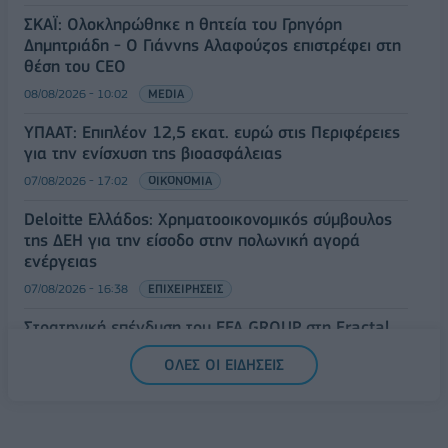
ΣΚΑΪ: Ολοκληρώθηκε η θητεία του Γρηγόρη
Δημητριάδη - Ο Γιάννης Αλαφούζος επιστρέφει στη
θέση του CEO
08/08/2026 - 10:02
MEDIA
ΥΠΑΑΤ: Επιπλέον 12,5 εκατ. ευρώ στις Περιφέρειες
για την ενίσχυση της βιοασφάλειας
07/08/2026 - 17:02
ΟΙΚΟΝΟΜΙΑ
Deloitte Ελλάδος: Χρηματοοικονομικός σύμβουλος
της ΔΕΗ για την είσοδο στην πολωνική αγορά
ενέργειας
07/08/2026 - 16:38
ΕΠΙΧΕΙΡΗΣΕΙΣ
Στρατηγική επένδυση του EFA GROUP στη Fractal
για την ανάπτυξη προηγμένων αμυντικών
ΟΛΕΣ ΟΙ ΕΙΔΗΣΕΙΣ
τεχνολογιών
07/08/2026 - 16:11
ΕΠΙΧΕΙΡΗΣΕΙΣ