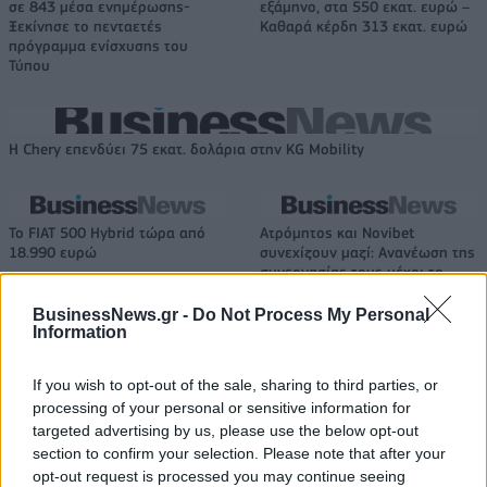
σε 843 μέσα ενημέρωσης-
εξάμηνο, στα 550 εκατ. ευρώ –
Ξεκίνησε το πενταετές
Καθαρά κέρδη 313 εκατ. ευρώ
πρόγραμμα ενίσχυσης του
Τύπου
Η Chery επενδύει 75 εκατ. δολάρια στην KG Mobility
Το FIAT 500 Hybrid τώρα από
Ατρόμητος και Novibet
18.990 ευρώ
συνεχίζουν μαζί: Ανανέωση της
συνεργασίας τους μέχρι το
2028
BusinessNews.gr -
Do Not Process My Personal
Information
18η συνεχόμενη χρονιά για τον ΟΤΕ στη διεθνή σειρά δεικτών
If you wish to opt-out of the sale, sharing to third parties, or
FTSE4Good
processing of your personal or sensitive information for
targeted advertising by us, please use the below opt-out
section to confirm your selection. Please note that after your
opt-out request is processed you may continue seeing
Alpha Bank: Για πρώτη φορά το Αρχαίο Θέατρο Επιδαύρου άνοιξε τις