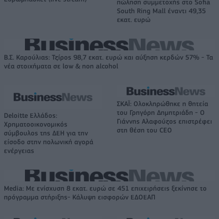
πώληση συμμετοχής στο Sofia
South Ring Mall έναντι 49,35
εκατ. ευρώ
Β.Σ. Καρούλιας: Τζίρος 98,7 εκατ. ευρώ και αύξηση κερδών 57% - Τα
νέα στοιχήματα σε low & non alcohol
ΣΚΑΪ: Ολοκληρώθηκε η θητεία
του Γρηγόρη Δημητριάδη - Ο
Deloitte Ελλάδος:
Γιάννης Αλαφούζος επιστρέφει
Χρηματοοικονομικός
στη θέση του CEO
σύμβουλος της ΔΕΗ για την
είσοδο στην πολωνική αγορά
ενέργειας
Media: Με ενίσχυση 8 εκατ. ευρώ σε 451 επιχειρήσεις ξεκίνησε το
πρόγραμμα στήριξης- Κάλυψη εισφορών ΕΔΟΕΑΠ