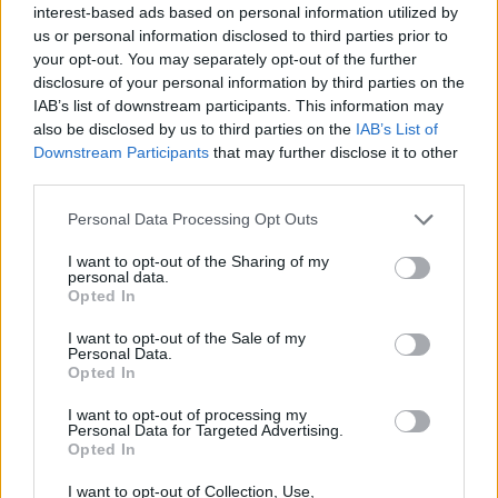
πύλες του σε όλους
interest-based ads based on personal information utilized by
us or personal information disclosed to third parties prior to
your opt-out. You may separately opt-out of the further
disclosure of your personal information by third parties on the
IAB’s list of downstream participants. This information may
also be disclosed by us to third parties on the
IAB’s List of
ΠΕΡΙΣΣΌΤΕΡΑ ΣΕ ΑΥΤΉ ΤΗΝ ΚΑΤΗΓΟΡΊΑ
Downstream Participants
that may further disclose it to other
third parties.
Personal Data Processing Opt Outs
I want to opt-out of the Sharing of my
personal data.
Opted In
ELBISCO: «Μόνιμη Μείωση
I want to opt-out of the Sale of my
Τιμής» σε 27 προϊόντα
Personal Data.
Enterprise Greece: Με 8
Opted In
08/11/2023 - 13:40
εταιρείες η ελληνική
συμμετοχή στη Kormarine
I want to opt-out of processing my
Personal Data for Targeted Advertising.
2023
Opted In
08/11/2023 - 15:10
I want to opt-out of Collection, Use,