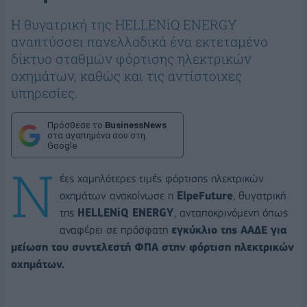
H θυγατρική της HELLENiQ ENERGY
αναπτύσσει πανελλαδικά ένα εκτεταμένο
δίκτυο σταθμών φόρτισης ηλεκτρικών
οχημάτων, καθώς και τις αντίστοιχες
υπηρεσίες.
Πρόσθεσε το
BusinessNews
στα αγαπημένα σου στη
Google
Ν
έες χαμηλότερες τιμές φόρτισης ηλεκτρικών
οχημάτων ανακοίνωσε η
ElpeFuture
, θυγατρική
της
HELLENiQ ENERGY
, ανταποκρινόμενη όπως
αναφέρει σε πρόσφατη
εγκύκλιο της ΑΑΔΕ για
μείωση του συντελεστή ΦΠΑ στην φόρτιση ηλεκτρικών
οχημάτων.