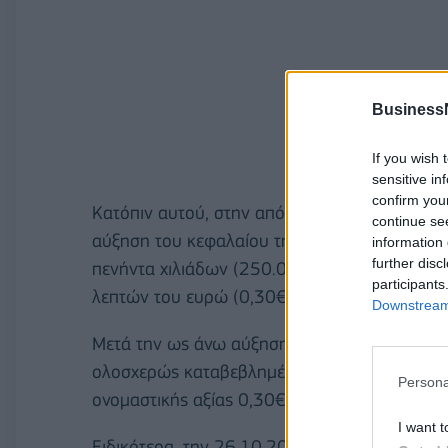
Business
If you wish 
sensitive in
confirm you
Κατόπιν αυτού, στην από 20.10.2023 απόφασ
continue se
αύξηση του κεφαλαίου της Εταιρίας κατά το 
information 
further disc
πενήντα χιλιάδων (250.000) νέων κοινών ονο
participants
λεπτών του ευρώ (0,30€).
Downstream 
Μετά την ως άνω αύξηση, το μετοχικό κεφάλα
ολοσχερώς καταβεβλημένο, διαιρούμενο σε 15
Persona
ονομαστικής αξίας 0,30€ εκάστης.
I want t
Ειδικότερα, την 26.10.2023 καταχωρίσθηκε σ