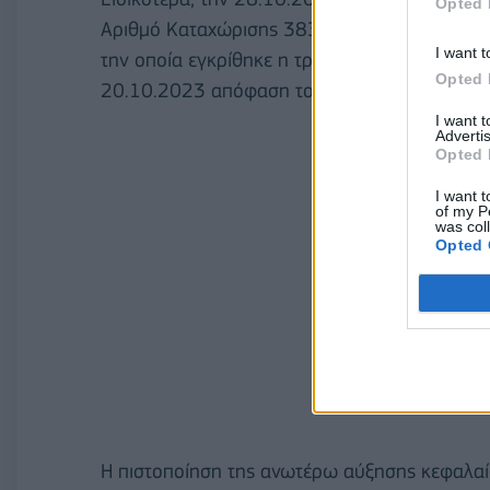
Opted 
Αριθμό Καταχώρισης 3833285 η με αριθμό
I want t
την οποία εγκρίθηκε η τροποποίηση του άρθ
Opted 
20.10.2023 απόφαση του Διοικητικού Συμβουλ
I want 
Advertis
Opted 
I want t
of my P
was col
Opted 
Η πιστοποίηση της ανωτέρω αύξησης κεφαλαίο