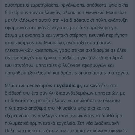
συστήματος ευρετηρίασης, οργάνωσης, απόθεσης, ψηφιακής
διαχείρισης των συλλογών, υλοποίηση Εικονικού Μουσείου
με ολοκλήρωση αυτού στη νέα διαδικτυακή πύλη, ανάπτυξη
εφαρμογής ηχητικής ξενάγησης με ειδική πρόβλεψη για
άτομα με αναπηρία και νοητική στέρηση, εικονική περιήγηση
στους χώρους του Μουσείου, ανάπτυξη συστήματος
ηλεκτρονικών κρατήσεων, γραφιστικός σχεδιασμός σε όλες
τις εφαρμογές του έργου, πρόβλεψη για την έκδοση ΑμεΑ
του ιστοτόπου, υπηρεσίες φιλοξενίας εφαρμογών και
προμήθεια εξοπλισμού και δράσεις δημοσιότητας του έργου.
Μέσω του ανανεωμένου
cycladic.gr,
το κοινό έχει στη
διάθεσή του ένα σύνολο διασυνδεδεμένων υπηρεσιών, με
τη δυνατότητα, μεταξύ άλλων, να απολαύσει το πλούσιο
πολιτιστικό απόθεμα του Μουσείου ψηφιακά και να
εξερευνήσει τις συλλογές χρησιμοποιώντας τα διαθέσιμα
πολυμεσικά ερμηνευτικά εργαλεία. Στη νέα Διαδικτυακή
Πύλη, οι επισκέπτες έχουν την ευκαιρία να κάνουν εικονικές