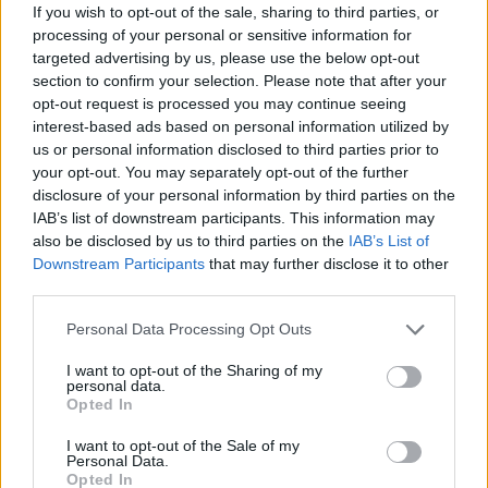
If you wish to opt-out of the sale, sharing to third parties, or
processing of your personal or sensitive information for
Το FIAT 500 Hybrid τώρα από
Ατρόμητος και Novibet
targeted advertising by us, please use the below opt-out
18.990 ευρώ
συνεχίζουν μαζί: Ανανέωση της
section to confirm your selection. Please note that after your
συνεργασίας τους μέχρι το
opt-out request is processed you may continue seeing
2028
interest-based ads based on personal information utilized by
us or personal information disclosed to third parties prior to
your opt-out. You may separately opt-out of the further
18η συνεχόμενη χρονιά για τον ΟΤΕ στη διεθνή σειρά δεικτών
disclosure of your personal information by third parties on the
FTSE4Good
IAB’s list of downstream participants. This information may
also be disclosed by us to third parties on the
IAB’s List of
Downstream Participants
that may further disclose it to other
third parties.
Alpha Bank: Για πρώτη φορά το Αρχαίο Θέατρο Επιδαύρου άνοιξε τις
πύλες του σε όλους
Personal Data Processing Opt Outs
I want to opt-out of the Sharing of my
personal data.
Opted In
ΠΕΡΙΣΣΌΤΕΡΑ ΣΕ ΑΥΤΉ ΤΗΝ ΚΑΤΗΓΟΡΊΑ
I want to opt-out of the Sale of my
Personal Data.
Opted In