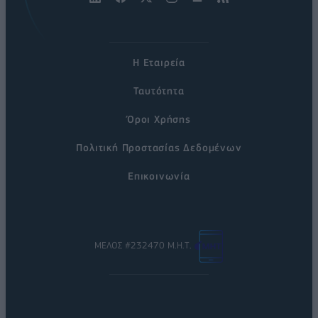
Η Εταιρεία
Ταυτότητα
Όροι Χρήσης
Πολιτική Προστασίας Δεδομένων
Επικοινωνία
ΜΕΛΟΣ #232470 Μ.Η.Τ.