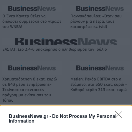
Ο Ένες Καντέρ θέλει να
Γιαννακόπουλος: «Όταν σου
δηλώσει συμμετοχή στο ντραφτ
ρίχνουν μια πέτρα, τους
του WNBA!
καταστρέφεις» (vid)
ΕΛΣΤΑΤ: Στο 3,4% υποχώρησε ο πληθωρισμός τον Ιούλιο
Χρηματοδότηση 8 εκατ. ευρώ
Metlen: Ρεκόρ EBITDA στο α'
σε 843 μέσα ενημέρωσης-
εξάμηνο, στα 550 εκατ. ευρώ –
Ξεκίνησε το πενταετές
Καθαρά κέρδη 313 εκατ. ευρώ
πρόγραμμα ενίσχυσης του
Τύπου
BusinessNews.gr -
Do Not Process My Personal
Information
Η Chery επενδύει 75 εκατ. δολάρια στην KG Mobility