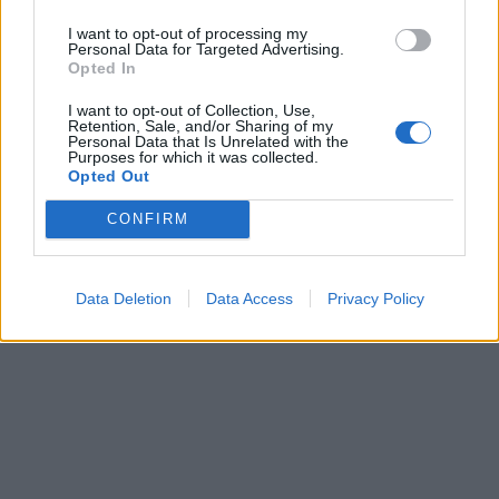
I want to opt-out of processing my
Personal Data for Targeted Advertising.
Opted In
I want to opt-out of Collection, Use,
Retention, Sale, and/or Sharing of my
Personal Data that Is Unrelated with the
Alpha Trust: Μέρισμα
Purposes for which it was collected.
0,2092 από κέρδη
Opted Out
παρελθουσών χρήσεων -
INTERBETON: Με πλήρως
Διανομή από 24/11
ανανεωμένο site στην
CONFIRM
ελληνική αγορά
25/10/2023 - 11:31
25/10/2023 - 15:02
Data Deletion
Data Access
Privacy Policy