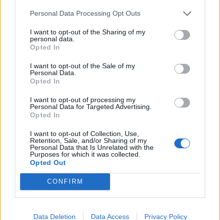
Το FIAT 500 Hybrid τώρα από
Ατρόμητος και Novibet
Personal Data Processing Opt Outs
18.990 ευρώ
συνεχίζουν μαζί: Ανανέωση της
συνεργασίας τους μέχρι το
I want to opt-out of the Sharing of my
personal data.
2028
Opted In
I want to opt-out of the Sale of my
Personal Data.
18η συνεχόμενη χρονιά για τον ΟΤΕ στη διεθνή σειρά δεικτών
Opted In
FTSE4Good
I want to opt-out of processing my
Personal Data for Targeted Advertising.
Opted In
Alpha Bank: Για πρώτη φορά το Αρχαίο Θέατρο Επιδαύρου άνοιξε τις
πύλες του σε όλους
I want to opt-out of Collection, Use,
Retention, Sale, and/or Sharing of my
Personal Data that Is Unrelated with the
Purposes for which it was collected.
Opted Out
CONFIRM
ΠΕΡΙΣΣΌΤΕΡΑ ΣΕ ΑΥΤΉ ΤΗΝ ΚΑΤΗΓΟΡΊΑ
Data Deletion
Data Access
Privacy Policy