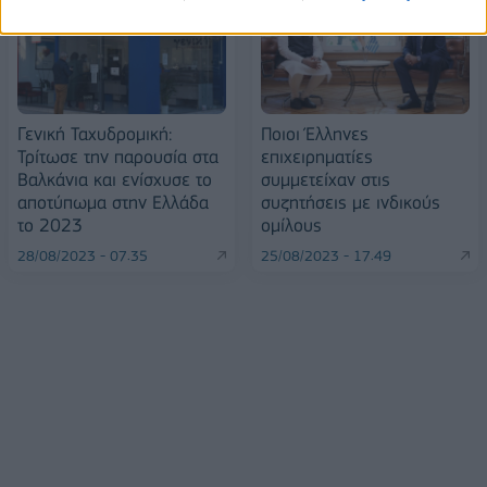
Γενική Ταχυδρομική:
Ποιοι Έλληνες
Τρίτωσε την παρουσία στα
επιχειρηματίες
Βαλκάνια και ενίσχυσε το
συμμετείχαν στις
αποτύπωμα στην Ελλάδα
συζητήσεις με ινδικούς
το 2023
ομίλους
28/08/2023 - 07:35
25/08/2023 - 17:49