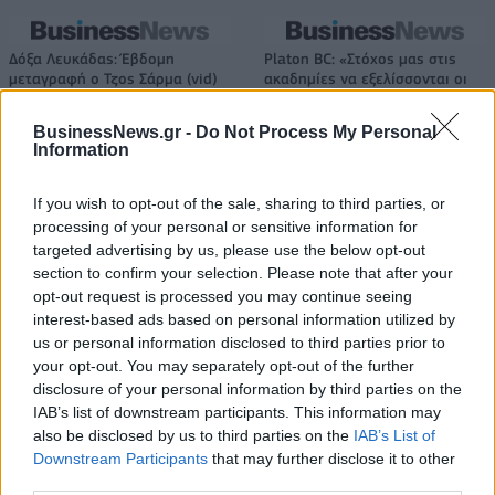
Δόξα Λευκάδας: Έβδομη
Platon BC: «Στόχος μας στις
μεταγραφή ο Τζος Σάρμα (vid)
ακαδημίες να εξελίσσονται οι
παίκτες»
BusinessNews.gr -
Do Not Process My Personal
Information
ΕΛΣΤΑΤ: Στο 3,4% υποχώρησε ο πληθωρισμός τον Ιούλιο
If you wish to opt-out of the sale, sharing to third parties, or
processing of your personal or sensitive information for
targeted advertising by us, please use the below opt-out
section to confirm your selection. Please note that after your
Metlen: Ρεκόρ EBITDA στο α'
Ειδικό Χωροταξικό Πλαίσιο για
opt-out request is processed you may continue seeing
εξάμηνο, στα 550 εκατ. ευρώ –
τον Τουρισμό: Στρατηγικό
interest-based ads based on personal information utilized by
Καθαρά κέρδη 313 εκατ. ευρώ
εργαλείο για βιώσιμη
us or personal information disclosed to third parties prior to
τουριστική ανάπτυξη
your opt-out. You may separately opt-out of the further
disclosure of your personal information by third parties on the
IAB’s list of downstream participants. This information may
also be disclosed by us to third parties on the
IAB’s List of
Η Chery επενδύει 75 εκατ. δολάρια στην KG Mobility
Downstream Participants
that may further disclose it to other
third parties.