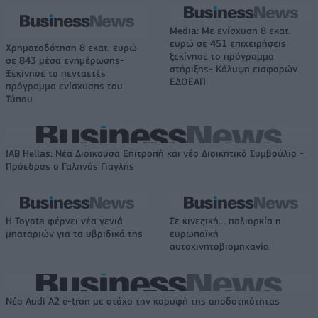
Media: Με ενίσχυση 8 εκατ.
ευρώ σε 451 επιχειρήσεις
Χρηματοδότηση 8 εκατ. ευρώ
ξεκίνησε το πρόγραμμα
σε 843 μέσα ενημέρωσης-
στήριξης- Κάλυψη εισφορών
Ξεκίνησε το πενταετές
ΕΔΟΕΑΠ
πρόγραμμα ενίσχυσης του
Τύπου
IAB Hellas: Νέα Διοικούσα Επιτροπή και νέο Διοικητικό Συμβούλιο -
Πρόεδρος ο Γαληνός Γιαγλής
Η Toyota φέρνει νέα γενιά
Σε κινεζική… πολιορκία η
μπαταριών για τα υβριδικά της
ευρωπαϊκή
αυτοκινητοβιομηχανία
Νέο Audi A2 e-tron με στόχο την κορυφή της αποδοτικότητας