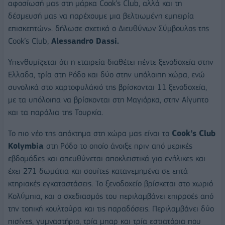
αφοσίωσή μας στη μάρκα Cook’s Club, αλλά και τη
δέσμευσή μας να παρέχουμε μια βελτιωμένη εμπειρία
επισκεπτών». δήλωσε σχετικά ο Διευθύνων Σύμβουλος της
Cook’s Club,
Alessandro Dassi.
Υπενθυμίζεται ότι η εταιρεία διαθέτει πέντε ξενοδοχεία στην
Ελλαδα, τρία στη Ρόδο και δύο στην υπόλοιπη χώρα, ενώ
συνολικά στο χαρτοφυλάκιό της βρίσκονται 11 ξενοδοχεία,
με τα υπόλοιπα να βρίσκονται στη Μαγιόρκα, στην Αίγυπτο
και τα παράλια της Τουρκία.
Το πιο νέο της απόκτημα στη χώρα μας είναι το
Cook’s Club
Kolymbia
στη Ρόδο το οποίο άνοιξε πριν από μερικές
εβδομάδες και απευθύνεται αποκλειστικά για ενήλικες και
έχει 271 δωμάτια και σουίτες κατανεμημένα σε επτά
κτηριακές εγκαταστάσεις. Το ξενοδοχείο βρίσκεται στο χωριό
Κολύμπια, και ο σχεδιασμός του περιλαμβάνει επιρροές από
την τοπική κουλτούρα και τις παραδόσεις. Περιλαμβάνει δύο
πισίνες, γυμναστήριο, τρία μπαρ και τρία εστιατόρια που