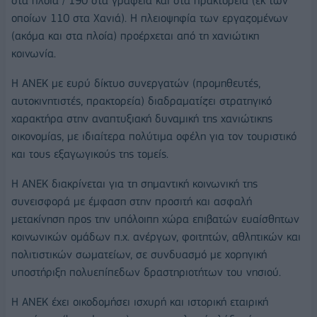
στα πλοία / 190 στα γραφεία και στα πρακτορεία (εκ των
οποίων 110 στα Χανιά). Η πλειοψηφία των εργαζομένων
(ακόμα και στα πλοία) προέρχεται από τη χανιώτικη
κοινωνία.
Η ΑΝEΚ με ευρύ δίκτυο συνεργατών (προμηθευτές,
αυτοκινητιστές, πρακτορεία) διαδραματίζει στρατηγικό
χαρακτήρα στην αναπτυξιακή δυναμική της χανιώτικης
οικονομίας, με ιδιαίτερα πολύτιμα οφέλη για τον τουριστικό
και τους εξαγωγικούς της τομείς.
Η ΑΝΕΚ διακρίνεται για τη σημαντική κοινωνική της
συνεισφορά με έμφαση στην προσιτή και ασφαλή
μετακίνηση προς την υπόλοιπη χώρα επιβατών ευαίσθητων
κοινωνικών ομάδων π.χ. ανέργων, φοιτητών, αθλητικών και
πολιτιστικών σωματείων, σε συνδυασμό με χορηγική
υποστήριξη πολυεπίπεδων δραστηριοτήτων του νησιού.
Η ΑΝEΚ έχει οικοδομήσει ισχυρή και ιστορική εταιρική