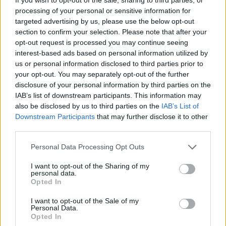
processing of your personal or sensitive information for
targeted advertising by us, please use the below opt-out
section to confirm your selection. Please note that after your
opt-out request is processed you may continue seeing
interest-based ads based on personal information utilized by
us or personal information disclosed to third parties prior to
your opt-out. You may separately opt-out of the further
Εθνική Παίδων: Κόντρα στο Ισραήλ για την πρώτη νίκη στο
disclosure of your personal information by third parties on the
Ευρωμπάσκετ U16 (live stream)
IAB’s list of downstream participants. This information may
also be disclosed by us to third parties on the
IAB’s List of
Downstream Participants
that may further disclose it to other
third parties.
Εθνική Κορασίδων: Απέναντι
στη Δανία για το 2/2 στο
Fourlis: Συμφωνία για την
Personal Data Processing Opt Outs
Ευρωμπάσκετ (live stream)
πώληση συμμετοχής στο Sofia
South Ring Mall έναντι 49,35
I want to opt-out of the Sharing of my
εκατ. ευρώ
personal data.
Opted In
I want to opt-out of the Sale of my
Personal Data.
Β.Σ. Καρούλιας: Τζίρος 98,7 εκατ. ευρώ και αύξηση κερδών 57% - Τα
Opted In
νέα στοιχήματα σε low & non alcohol