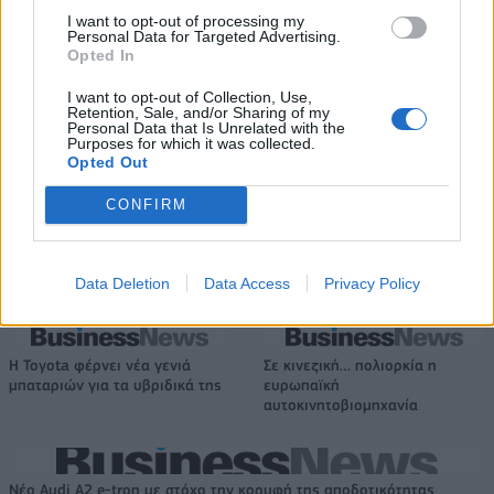
I want to opt-out of processing my
Personal Data for Targeted Advertising.
Opted In
ΣΚΑΪ: Ολοκληρώθηκε η θητεία
του Γρηγόρη Δημητριάδη - Ο
Deloitte Ελλάδος:
I want to opt-out of Collection, Use,
Γιάννης Αλαφούζος επιστρέφει
Retention, Sale, and/or Sharing of my
Χρηματοοικονομικός
Personal Data that Is Unrelated with the
στη θέση του CEO
σύμβουλος της ΔΕΗ για την
Purposes for which it was collected.
είσοδο στην πολωνική αγορά
Opted Out
ενέργειας
CONFIRM
Media: Με ενίσχυση 8 εκατ. ευρώ σε 451 επιχειρήσεις ξεκίνησε το
πρόγραμμα στήριξης- Κάλυψη εισφορών ΕΔΟΕΑΠ
Data Deletion
Data Access
Privacy Policy
Η Toyota φέρνει νέα γενιά
Σε κινεζική… πολιορκία η
μπαταριών για τα υβριδικά της
ευρωπαϊκή
αυτοκινητοβιομηχανία
Νέο Audi A2 e-tron με στόχο την κορυφή της αποδοτικότητας