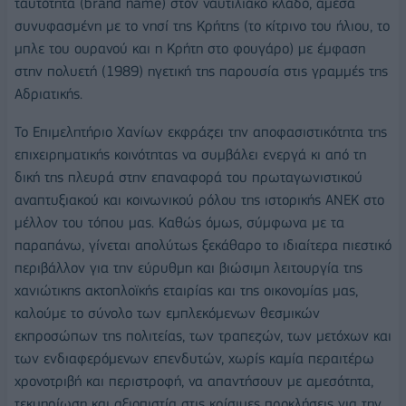
ταυτότητα (brand name) στον ναυτιλιακό κλάδο, άμεσα
συνυφασμένη με το νησί της Κρήτης (το κίτρινο του ήλιου, το
μπλε του ουρανού και η Κρήτη στο φουγάρο) με έμφαση
στην πολυετή (1989) ηγετική της παρουσία στις γραμμές της
Αδριατικής.
Το Επιμελητήριο Χανίων εκφράζει την αποφασιστικότητα της
επιχειρηματικής κοινότητας να συμβάλει ενεργά κι από τη
δική της πλευρά στην επαναφορά του πρωταγωνιστικού
αναπτυξιακού και κοινωνικού ρόλου της ιστορικής ΑΝΕΚ στο
μέλλον του τόπου μας. Καθώς όμως, σύμφωνα με τα
παραπάνω, γίνεται απολύτως ξεκάθαρο το ιδιαίτερα πιεστικό
περιβάλλον για την εύρυθμη και βιώσιμη λειτουργία της
χανιώτικης ακτοπλοϊκής εταιρίας και της οικονομίας μας,
καλούμε το σύνολο των εμπλεκόμενων θεσμικών
εκπροσώπων της πολιτείας, των τραπεζών, των μετόχων και
των ενδιαφερόμενων επενδυτών, χωρίς καμία περαιτέρω
χρονοτριβή και περιστροφή, να απαντήσουν με αμεσότητα,
τεκμηρίωση και αξιοπιστία στις κρίσιμες προκλήσεις για την