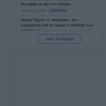
Φεστιβάλ σε όλη την Ελλάδα
07/08/2026 - 14:34
ΟΙΚΟΝΟΜΙΑ
Άρειος Πάγος- Ε. Μπακέλας: Δεν
ανασύρεται από το αρχείο η υπόθεση των
υποκλοπών
07/08/2026 - 14:11
ΕΛΛΑΔΑ
ΟΛΕΣ ΟΙ ΕΙΔΗΣΕΙΣ
Σαουδική Αραβία, Τουρκία και Πακιστάν
υπογράφουν κοινή αμυντική συμφωνία
07/08/2026 - 13:47
ΚΟΣΜΟΣ