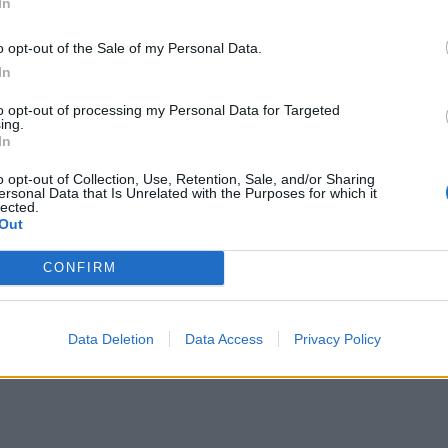
In
ίνει αυστηρότερα όρια για τις εκπομπές CO2 των
o opt-out of the Sale of my Personal Data.
ειώσουν τις εκπομπές κατά 90% μέχρι το 2040.
In
 μεταφορών με τον στόχο της Ευρωπαϊκής Ένωσης
to opt-out of processing my Personal Data for Targeted
ών αερίων του θερμοκηπίου έως το 2050, καθώς
ing.
In
υκτά καύσιμα. Σύμφωνα ωστόσο με μελέτη που
χθούν καθαρές εκπομπές άνθρακα (net zero) έως το
o opt-out of Collection, Use, Retention, Sale, and/or Sharing
ersonal Data that Is Unrelated with the Purposes for which it
χήματα μηδενικών εκπομπών θα πρέπει να αποτελούν
lected.
Out
. Με βάση τις τρέχουσες προοπτικές όμως, θα
τια για την καθυστέρηση αυτή οφείλονται σε
CONFIRM
ναι πολλές όπως οι περιορισμένοι σταθμοί
 ίδια η έλλειψη ενθάρρυνσης για μετάβαση στην
Data Deletion
Data Access
Privacy Policy