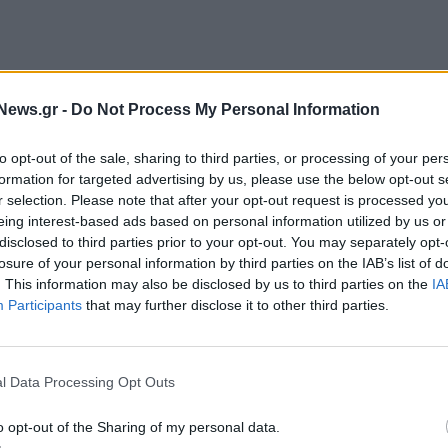
εταιρείας, η επένδυση της MYTILINEOS θα
News.gr -
Do Not Process My Personal Information
α την κατασκευή μιας μονάδας υδρογόνου που θα
αϊκή παραγωγή και θα τροφοδοτεί τα βαρέα οχήματα
to opt-out of the sale, sharing to third parties, or processing of your per
 αυτοκινητόδρομους της χώρας, τον Sydney –
formation for targeted advertising by us, please use the below opt-out s
κεται η μονάδα είναι στην πλέον κατάλληλη θέση,
r selection. Please note that after your opt-out request is processed y
eing interest-based ads based on personal information utilized by us or
ου για τα βαρέα οχήματα, καθώς όλα τα οχήματα
disclosed to third parties prior to your opt-out. You may separately opt-
ς χρησιμοποιούν τη συγκεκριμένη διαδρομή.
losure of your personal information by third parties on the IAB’s list of
. This information may also be disclosed by us to third parties on the
IA
 ο τομέας των μεταφορών αναπτύσσεται συνεχώς και
Participants
that may further disclose it to other third parties.
α, τα βαρέα οχήματα φαίνεται πως τείνουν να
 μεταφορές βρίσκονται στην πρώτη θέση των
ομέας των μεταφορών παράγει ετησίως περίπου 7,3
l Data Processing Opt Outs
ρέα οχήματα αντιπροσωπεύουν σημαντικό ποσοστό
o opt-out of the Sharing of my personal data.
φορών.