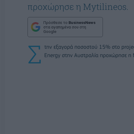
προχώρησε η Mytilineos.
Πρόσθεσε το
BusinessNews
στα αγαπημένα σου στη
Google
Σ
την εξαγορά ποσοστού 15% στο proje
Energy στην Αυστραλία προχώρησε η M