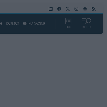
ΚΗ
ΚΟΣΜΟΣ
BN MAGAZINE
ΡΟΗ
ΜΕΝΟΥ