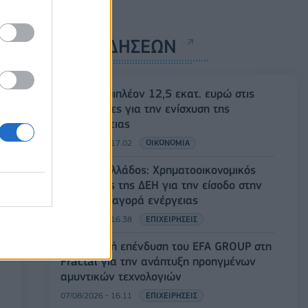
ΡΟΗ ΕΙΔΗΣΕΩΝ
ΥΠΑΑΤ: Επιπλέον 12,5 εκατ. ευρώ στις
Περιφέρειες για την ενίσχυση της
βιοασφάλειας
07/08/2026 - 17:02
ΟΙΚΟΝΟΜΙΑ
Deloitte Ελλάδος: Χρηματοοικονομικός
σύμβουλος της ΔΕΗ για την είσοδο στην
πολωνική αγορά ενέργειας
07/08/2026 - 16:38
ΕΠΙΧΕΙΡΗΣΕΙΣ
Στρατηγική επένδυση του EFA GROUP στη
Fractal για την ανάπτυξη προηγμένων
αμυντικών τεχνολογιών
07/08/2026 - 16:11
ΕΠΙΧΕΙΡΗΣΕΙΣ