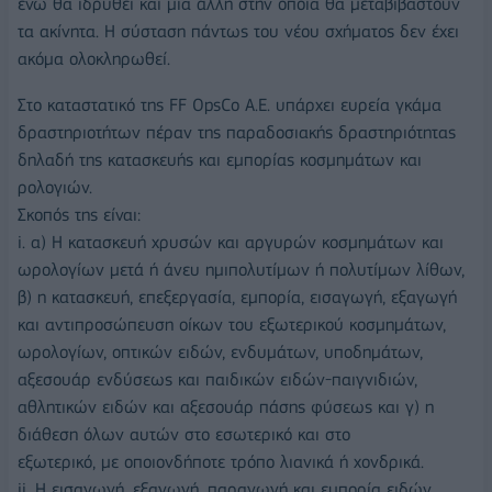
ενώ θα ιδρυθεί και μία άλλη στην οποία θα μεταβιβαστούν
τα ακίνητα. Η σύσταση πάντως του νέου σχήματος δεν έχει
ακόμα ολοκληρωθεί.
Στο καταστατικό της FF OpsCo Α.Ε. υπάρχει ευρεία γκάμα
δραστηριοτήτων πέραν της παραδοσιακής δραστηριότητας
δηλαδή της κατασκευής και εμπορίας κοσμημάτων και
ρολογιών.
Σκοπός της είναι:
i. α) H κατασκευή χρυσών και αργυρών κοσμημάτων και
ωρολογίων μετά ή άνευ ημιπολυτίμων ή πολυτίμων λίθων,
β) η κατασκευή, επεξεργασία, εμπορία, εισαγωγή, εξαγωγή
και αντιπροσώπευση οίκων του εξωτερικού κοσμημάτων,
ωρολογίων, οπτικών ειδών, ενδυμάτων, υποδημάτων,
αξεσουάρ ενδύσεως και παιδικών ειδών-παιγνιδιών,
αθλητικών ειδών και αξεσουάρ πάσης φύσεως και γ) η
διάθεση όλων αυτών στο εσωτερικό και στο
εξωτερικό, με οποιονδήποτε τρόπο λιανικά ή χονδρικά.
ii. Η εισαγωγή, εξαγωγή, παραγωγή και εμπορία ειδών