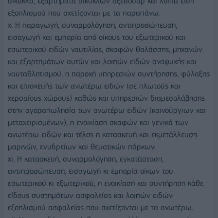
δίκυκλα, εξαρτήματα δικύκλων αξεσουάρ και λοιπά είδη
εξοπλισμού που σχετίζονται με τα παραπάνω.
x. Η παραγωγή, συναρμολόγηση, αντιπροσώπευση,
εισαγωγή και εμπορία από οίκους του εξωτερικού και
εσωτερικού ειδών ναυτιλίας, σκαφών θαλάσσης, μηχανών
και εξαρτημάτων αυτών και λοιπών ειδών αναψυχής και
ναυταθλητισμού, η παροχή υπηρεσιών συντήρησης, φύλαξης
και επισκευής των ανωτέρω ειδών (σε πλωτούς και
χερσαίους χώρους) καθώς και υπηρεσιών διαμεσολάβησης
στην αγοραπωλησία των ανωτέρω ειδών (καινούργιων και
μεταχειρισμένων), η ενοικίαση σκαφών και γενικά των
ανωτέρω ειδών και τέλος η κατασκευή και εκμετάλλευση
μαρινών, ενυδρείων και θεματικών πάρκων.
xi. Η κατασκευή, συναρμολόγηση, εγκατάσταση,
αντιπροσώπευση, εισαγωγή κι εμπορία οίκων του
εσωτερικού κι εξωτερικού, η ενοικίαση και συντήρηση κάθε
είδους συστημάτων ασφαλείας και λοιπών ειδών
εξοπλισμού ασφαλείας που σχετίζονται με τα ανωτέρω.