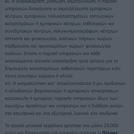
xii. Η ανοικοδόμηση, μίσθωση, εκμετάλλευση, η παροχή
υπηρεσιών διαχείρισης κι εκμετάλλευσης εμπορικών
κέντρων, εμπορικών πολυκαταστημάτων, εκπτωτικών
καταστημάτων ή εμπορικών κέντρων, εκθεσιακών και
συνεδριακών κέντρων, πολυκινηματογράφων, κέντρων
εστίασης και ψυχαγωγίας, αιολικών πάρκων, χώρων
στάθμευσης και οργανωμένων χώρων ψυχαγωγίας
παιδιών. Επίσης η παροχή υπηρεσιών και κάθε
απαιτούμενης τεχνικής υποστήριξης προς τρίτους για τη
δημιουργία καταστημάτων, εκθεσιακών περιπτέρων κ.λπ.
στους ανωτέρω χώρους ή αλλού.
xiii. Η εκπροσώπηση κατ’ αποκλειστικότητα ή μη, ημεδαπών
ή αλλοδαπών βιομηχανικών ή εμπορικών επιχειρήσεων
κατασκευής ή εμπορίας, παροχής υπηρεσιών όλων των
ανωτέρω προϊόντων και υπηρεσιών και η διάθεση αυτών
στο εσωτερικό και στο εξωτερικό, λιανικά είτε χονδρικά.
Το αρχικό μετοχικό κεφάλαιο ορίστηκε στα μόλις 25.000
ευρώ και διαχειριστής της εταιρείας ορίστηκε ο
Πέτρος