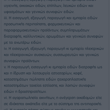
υγιεινής, οικιακών ειδών, επίπλων, λευκών ειδών και
υφασμάτων και γενικώς συναφών ειδών.
iii. Η εισαγωγή, εξαγωγή, παραγωγή και εμπορία ειδών
προσωπικής περιποίησης, φαρμακευτικών και
παραφαρμακευτικών προϊόντων, συμπληρωμάτων
διατροφής, καλλυντικών, αρωμάτων και γενικώς συναφών
με τα ανωτέρω ειδών.
iv. Η εισαγωγή, εξαγωγή, παραγωγή κι εμπορία ηλεκτρικών
και ηλεκτρονικών συσκευών, συσσωρευτών και γενικώς
συναφών προϊόντων.
v. Η παραγωγή, εισαγωγή κι εμπορία ειδών διατροφής ως
και η ίδρυση και λειτουργία εστιατορίων, καφέ,
καταστημάτων πώλησης ειδών ζαχαροπλαστικής
καταστημάτων ταχείας εστίασης, και λοιπών συναφών
ειδών η δραστηριοτήτων.
vi. Η αγοραπωλησία ακινήτων, η ανέγερση οικοδομών είτε
σε ιδιόκτητα οικόπεδα είτε με το σύστημα της αντιπαροχής.
vii. Η εμπορία πάσης φύσεως οργάνων γυμναστικής και