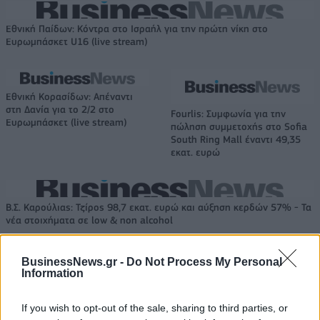
Εθνική Παίδων: Κόντρα στο Ισραήλ για την πρώτη νίκη στο
Ευρωμπάσκετ U16 (live stream)
Εθνική Κορασίδων: Απέναντι
στη Δανία για το 2/2 στο
Fourlis: Συμφωνία για την
Ευρωμπάσκετ (live stream)
πώληση συμμετοχής στο Sofia
South Ring Mall έναντι 49,35
εκατ. ευρώ
Β.Σ. Καρούλιας: Τζίρος 98,7 εκατ. ευρώ και αύξηση κερδών 57% - Τα
νέα στοιχήματα σε low & non alcohol
BusinessNews.gr -
Do Not Process My Personal
Information
ΣΚΑΪ: Ολοκληρώθηκε η θητεία
του Γρηγόρη Δημητριάδη - Ο
Deloitte Ελλάδος:
Γιάννης Αλαφούζος επιστρέφει
Χρηματοοικονομικός
If you wish to opt-out of the sale, sharing to third parties, or
στη θέση του CEO
σύμβουλος της ΔΕΗ για την