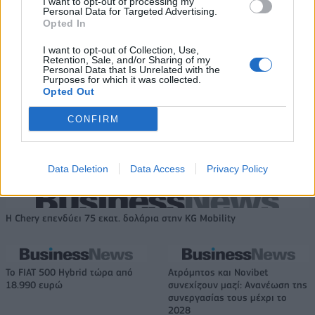
I want to opt-out of processing my
Personal Data for Targeted Advertising.
Opted In
ΕΛΣΤΑΤ: Στο 3,4% υποχώρησε ο πληθωρισμός τον Ιούλιο
I want to opt-out of Collection, Use,
Retention, Sale, and/or Sharing of my
Personal Data that Is Unrelated with the
Purposes for which it was collected.
Opted Out
Χρηματοδότηση 8 εκατ. ευρώ
Metlen: Ρεκόρ EBITDA στο α'
CONFIRM
σε 843 μέσα ενημέρωσης-
εξάμηνο, στα 550 εκατ. ευρώ –
Ξεκίνησε το πενταετές
Καθαρά κέρδη 313 εκατ. ευρώ
πρόγραμμα ενίσχυσης του
Τύπου
Data Deletion
Data Access
Privacy Policy
Η Chery επενδύει 75 εκατ. δολάρια στην KG Mobility
Το FIAT 500 Hybrid τώρα από
Ατρόμητος και Novibet
18.990 ευρώ
συνεχίζουν μαζί: Ανανέωση της
συνεργασίας τους μέχρι το
2028