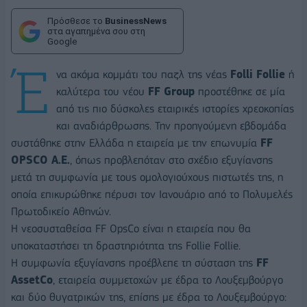
Πρόσθεσε το
BusinessNews
στα αγαπημένα σου στη
Google
Έ
να ακόμα κομμάτι του παζλ της νέας
Folli Follie
ή
καλύτερα του νέου
FF Group
προστέθηκε σε μία
από τις πιο δύσκολες εταιρικές ιστορίες χρεοκοπίας
και αναδιάρθρωσης. Την προηγούμενη εβδομάδα
συστάθηκε στην Ελλάδα η εταιρεία με την επωνυμία
FF
OPSCO A.E.
, όπως προβλεπόταν στο σχέδιο εξυγίανσης
μετά τη συμφωνία με τους ομολογιούχους πιστωτές της, η
οποία επικυρώθηκε πέρυσι τον Ιανουάριο από το Πολυμελές
Πρωτοδικείο Αθηνών.
Η νεοσυσταθείσα FF OpsCo είναι η εταιρεία που θα
υποκαταστήσει τη δραστηριότητα της Follie Follie.
Η συμφωνία εξυγίανσης προέβλεπε τη σύσταση της
FF
AssetCo
, εταιρεία συμμετοχών με έδρα το Λουξεμβούργο
και δύο θυγατρικών της, επίσης με έδρα το Λουξεμβούργο: