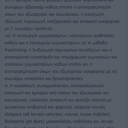
συναφών αξεσουάρ καθώς επίσης η αντιπροσώπευση
οίκων του εξωτερικού και εσωτερικού, η εισαγωγή,
εξαγωγή, παραγωγή, επεξεργασία και επισκευή αναφορικά
με τ’ ανωτέρω προϊόντα.
viii. Η λειτουργία γυμναστηρίων, ινστιτούτων αισθητικής,
καθώς και η λειτουργία γυμναστηρίων με τη μέθοδο
franchising, η διεξαγωγή σεμιναρίων-συνεδρίων και η
επιστημονική υποστήριξη και επιμόρφωση γυμναστών και
στελεχών γυμναστηρίων καθώς επίσης και η
αντιπροσώπευση οίκων του εξωτερικού αναφορικά με τις
ανωτέρω υπηρεσίες και δραστηριότητες.
ix. Η κατασκευή, συναρμολόγηση, αντιπροσώπευση,
εισαγωγή και εμπορία από οίκους του εξωτερικού και
εσωτερικού, ενοικίαση, επισκευή και φύλαξη σχετικά με
αυτοκίνητα επιβατηγά και φορτηγά, οχήματα παντός
εδάφους (all terrain vehicles), χιονιού (snow mobiles),
θαλάσσης (jet skies), μοτοσικλέτες, ποδήλατα και γενικά