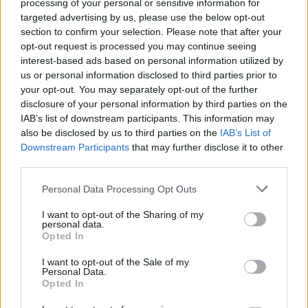
processing of your personal or sensitive information for
είσοδο στην πολωνική αγορά
targeted advertising by us, please use the below opt-out
ενέργειας
section to confirm your selection. Please note that after your
opt-out request is processed you may continue seeing
interest-based ads based on personal information utilized by
us or personal information disclosed to third parties prior to
Media: Με ενίσχυση 8 εκατ. ευρώ σε 451 επιχειρήσεις ξεκίνησε το
πρόγραμμα στήριξης- Κάλυψη εισφορών ΕΔΟΕΑΠ
your opt-out. You may separately opt-out of the further
disclosure of your personal information by third parties on the
IAB’s list of downstream participants. This information may
also be disclosed by us to third parties on the
IAB’s List of
Η Toyota φέρνει νέα γενιά
Σε κινεζική… πολιορκία η
Downstream Participants
that may further disclose it to other
μπαταριών για τα υβριδικά της
ευρωπαϊκή
third parties.
αυτοκινητοβιομηχανία
Personal Data Processing Opt Outs
I want to opt-out of the Sharing of my
Νέο Audi A2 e-tron με στόχο την κορυφή της αποδοτικότητας
personal data.
Opted In
I want to opt-out of the Sale of my
Personal Data.
Εθνική Νεανίδων: Με τη
O θάνατός του Μπράντον Κλαρκ
Opted In
Βουλγαρία για τις θέσεις 5-8
προκλήθηκε από συνδυασμό
του Ευρωμπάσκετ (live stream)
ναρκωτικών