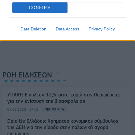
CONFIRM
Data Deletion
Data Access
Privacy Policy
ΡΟΗ ΕΙΔΗΣΕΩΝ
ΥΠΑΑΤ: Επιπλέον 12,5 εκατ. ευρώ στις Περιφέρειες
για την ενίσχυση της βιοασφάλειας
07/08/2026 - 17:02
ΟΙΚΟΝΟΜΙΑ
Deloitte Ελλάδος: Χρηματοοικονομικός σύμβουλος
της ΔΕΗ για την είσοδο στην πολωνική αγορά
ενέργειας