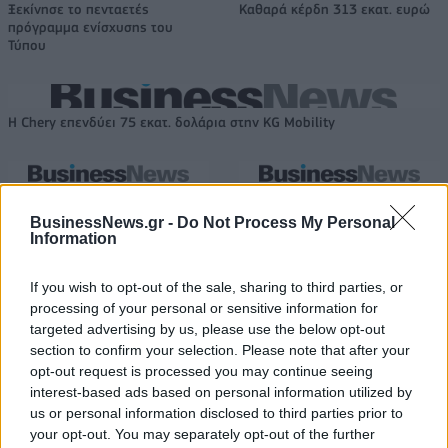
Ξεκίνησε το πενταετές
Καθαρά κέρδη 313 εκατ. ευρώ
πρόγραμμα ενίσχυσης του
Τύπου
Η Chery επενδύει 75 εκατ. δολάρια στην KG Mobility
Το FIAT 500 Hybrid τώρα από
Ατρόμητος και Novibet
18.990 ευρώ
συνεχίζουν μαζί: Ανανέωση της
BusinessNews.gr -
Do Not Process My Personal
συνεργασίας τους μέχρι το
Information
2028
If you wish to opt-out of the sale, sharing to third parties, or
processing of your personal or sensitive information for
targeted advertising by us, please use the below opt-out
18η συνεχόμενη χρονιά για τον ΟΤΕ στη διεθνή σειρά δεικτών
FTSE4Good
section to confirm your selection. Please note that after your
opt-out request is processed you may continue seeing
interest-based ads based on personal information utilized by
us or personal information disclosed to third parties prior to
Alpha Bank: Για πρώτη φορά το Αρχαίο Θέατρο Επιδαύρου άνοιξε τις
your opt-out. You may separately opt-out of the further
πύλες του σε όλους