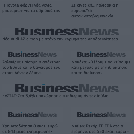
Η Toyota φέρνει νέα γενιά
Σε κινεζική… πολιορκία η
μπαταριών για τα υβριδικά της
ευρωπαϊκή
αυτοκινητοβιομηχανία
Νέο Audi A2 e-tron με στόχο την κορυφή της αποδοτικότητας
Ζαλγκίρις: Επίσημη η απόκτηση
Μοκόκα: «Θέλουμε να χτίσουμε
του Έβανς και ο δανεισμός του
κάτι μεγάλο με την ιδιοκτησία
στους Λόντον Λάιονς
και τη διοίκηση»
ΕΛΣΤΑΤ: Στο 3,4% υποχώρησε ο πληθωρισμός τον Ιούλιο
Χρηματοδότηση 8 εκατ. ευρώ
Metlen: Ρεκόρ EBITDA στο α'
σε 843 μέσα ενημέρωσης-
εξάμηνο, στα 550 εκατ. ευρώ –