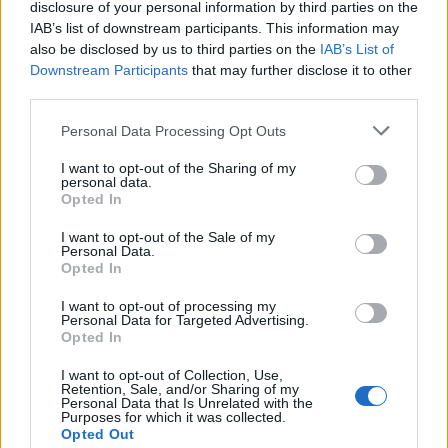
disclosure of your personal information by third parties on the
IAB’s list of downstream participants. This information may
also be disclosed by us to third parties on the
IAB’s List of
Downstream Participants
that may further disclose it to other
third parties.
ΠΕΡΙΣΣΌΤΕΡΑ ΣΕ ΑΥΤΉ ΤΗΝ ΚΑΤΗΓΟΡΊΑ
Personal Data Processing Opt Outs
I want to opt-out of the Sharing of my
personal data.
Opted In
I want to opt-out of the Sale of my
Personal Data.
Opted In
I want to opt-out of processing my
Air Serbia: «Πυκνώνει» τις
Personal Data for Targeted Advertising.
Crystal Cruises: Άλλαξε
πτήσεις της προς Ελλάδα
Opted In
όνομα και κάνει βάση της
από τον Απρίλιο του 2023
την Ελλάδα για το 2023
I want to opt-out of Collection, Use,
03/02/2023 - 08:25
Retention, Sale, and/or Sharing of my
03/02/2023 - 08:59
Personal Data that Is Unrelated with the
Purposes for which it was collected.
Opted Out