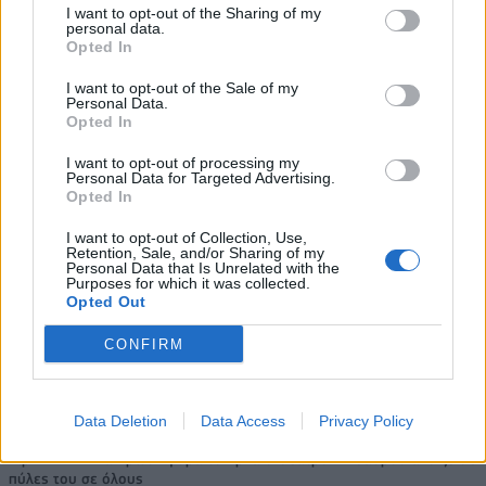
εκατ. ευρώ τα EBITDA
I want to opt-out of the Sharing of my
personal data.
Opted In
I want to opt-out of the Sale of my
Personal Data.
Viohalco: Αυξημένος κατά 14%
ΥΠΕΘΟΟ: Νέες επενδύσεις 1
Opted In
ο τζίρος στο α' εξάμηνο, στα 4,3
δισ. ευρώ ως το 2028 για την
δισ. ευρώ – Στα 446 εκατ. ευρώ
Ενέργεια
I want to opt-out of processing my
τα EBITDA
Personal Data for Targeted Advertising.
Opted In
I want to opt-out of Collection, Use,
Η συμφωνία Arval-Athlon αναδιαμορφώνει την αγορά leasing
Retention, Sale, and/or Sharing of my
Personal Data that Is Unrelated with the
Purposes for which it was collected.
Opted Out
VW: Η δύσκολη εξίσωση της
18η συνεχόμενη χρονιά για τον
CONFIRM
αναδιάρθρωσης
ΟΤΕ στη διεθνή σειρά δεικτών
FTSE4Good
Data Deletion
Data Access
Privacy Policy
Alpha Bank: Για πρώτη φορά το Αρχαίο Θέατρο Επιδαύρου άνοιξε τις
πύλες του σε όλους