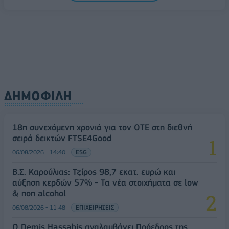
ΔΗΜΟΦΙΛΗ
18η συνεχόμενη χρονιά για τον ΟΤΕ στη διεθνή
σειρά δεικτών FTSE4Good
06/08/2026 - 14:40
ESG
Β.Σ. Καρούλιας: Τζίρος 98,7 εκατ. ευρώ και
αύξηση κερδών 57% - Τα νέα στοιχήματα σε low
& non alcohol
06/08/2026 - 11:48
ΕΠΙΧΕΙΡΗΣΕΙΣ
Ο Demis Hassabis αναλαμβάνει Πρόεδρος της