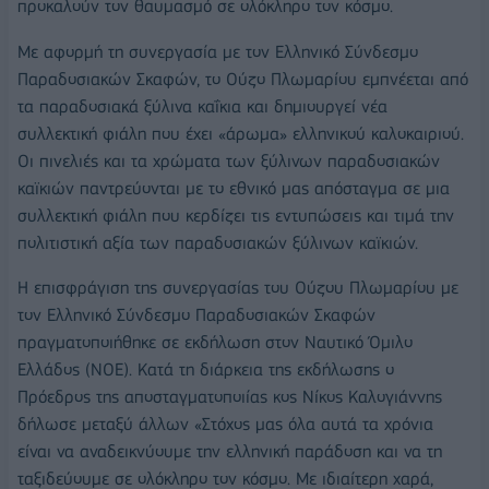
προκαλούν τον θαυμασμό σε ολόκληρο τον κόσμο.
Με αφορμή τη συνεργασία με τον Ελληνικό Σύνδεσμο
Παραδοσιακών Σκαφών, το Ούζο Πλωμαρίου εμπνέεται από
τα παραδοσιακά ξύλινα καΐκια και δημιουργεί νέα
συλλεκτική φιάλη που έχει «άρωμα» ελληνικού καλοκαιριού.
Οι πινελιές και τα χρώματα των ξύλινων παραδοσιακών
καϊκιών παντρεύονται με το εθνικό μας απόσταγμα σε μια
συλλεκτική φιάλη που κερδίζει τις εντυπώσεις και τιμά την
πολιτιστική αξία των παραδοσιακών ξύλινων καϊκιών.
H επισφράγιση της συνεργασίας του Ούζου Πλωμαρίου με
τον Ελληνικό Σύνδεσμο Παραδοσιακών Σκαφών
πραγματοποιήθηκε σε εκδήλωση στον Ναυτικό Όμιλο
Ελλάδος (ΝΟΕ). Κατά τη διάρκεια της εκδήλωσης ο
Πρόεδρος της αποσταγματοποιίας κος Νίκος Καλογιάννης
δήλωσε μεταξύ άλλων «Στόχος μας όλα αυτά τα χρόνια
είναι να αναδεικνύουμε την ελληνική παράδοση και να τη
ταξιδεύουμε σε ολόκληρο τον κόσμο. Mε ιδιαίτερη χαρά,