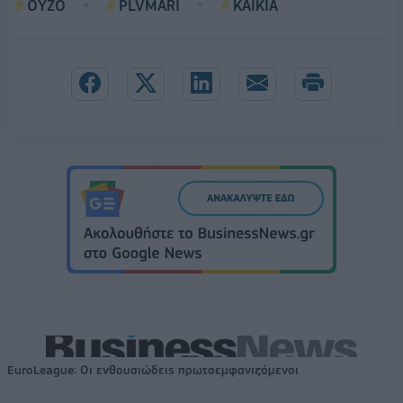
OYZO
PLVMARI
KAIKIA
EuroLeague: Οι ενθουσιώδεις πρωτοεμφανιζόμενοι