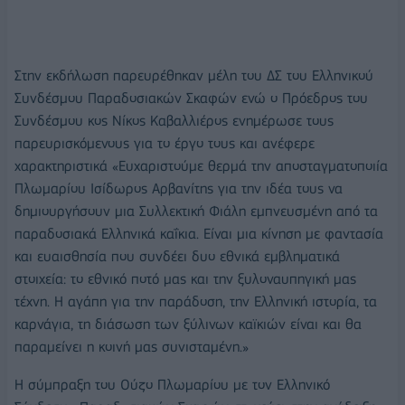
Στην εκδήλωση παρευρέθηκαν μέλη του ΔΣ του Ελληνικού
Συνδέσμου Παραδοσιακών Σκαφών ενώ ο Πρόεδρος του
Συνδέσμου κος Νίκος Καβαλλιέρος ενημέρωσε τους
παρευρισκόμενους για το έργο τους και ανέφερε
χαρακτηριστικά «Ευχαριστούμε θερμά την αποσταγματοποιία
Πλωμαρίου Ισίδωρος Αρβανίτης για την ιδέα τους να
δημιουργήσουν μια Συλλεκτική Φιάλη εμπνευσμένη από τα
παραδοσιακά Ελληνικά καΐκια. Είναι μια κίνηση με φαντασία
και ευαισθησία που συνδέει δυο εθνικά εμβληματικά
στοιχεία: το εθνικό ποτό μας και την ξυλοναυπηγική μας
τέχνη. Η αγάπη για την παράδοση, την Ελληνική ιστορία, τα
καρνάγια, τη διάσωση των ξύλινων καϊκιών είναι και θα
παραμείνει η κοινή μας συνισταμένη.»
Η σύμπραξη του Ούζο Πλωμαρίου με τον Ελληνικό