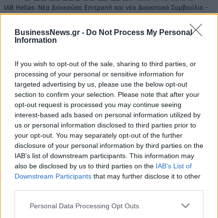
IAB Hellas: Νέα Διοικούσα Επιτροπή και νέο Διοικητικό Συμβούλιο -
Πρόεδρος ο Γαληνός Γιαγλής
BusinessNews.gr -
Do Not Process My Personal
Information
Νέο Audi A2 e-tron με στόχο
Η Chery επενδύει 75 εκατ.
την κορυφή της
δολάρια στην KG Mobility
If you wish to opt-out of the sale, sharing to third parties, or
αποδοτικότητας
processing of your personal or sensitive information for
targeted advertising by us, please use the below opt-out
section to confirm your selection. Please note that after your
opt-out request is processed you may continue seeing
Το FIAT 500 Hybrid τώρα από 18.990 ευρώ
interest-based ads based on personal information utilized by
us or personal information disclosed to third parties prior to
your opt-out. You may separately opt-out of the further
disclosure of your personal information by third parties on the
Ουκρανία: Με Μίχαϊλιουκ και
Πάρκερ: «Όνειρό μου να
Λεν κόντρα στην Ελλάδα
κατακτήσω το ΝΒΑ Europe με τη
IAB’s list of downstream participants. This information may
Βιλερμπάν» - Η διευκρινιστική
also be disclosed by us to third parties on the
IAB’s List of
ανάρτηση που έκανε
Downstream Participants
that may further disclose it to other
third parties.
Personal Data Processing Opt Outs
HELLENiQ ENERGY: Κέρδη 393 εκατ. ευρώ στο α' εξάμηνο – Στα 734