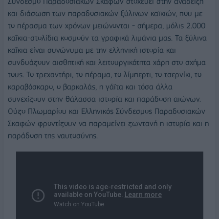
Σύνδεσμο Παραδοσιακών Σκαφών στοχεύει στην ανάδειξη
και διάσωση των παραδοσιακών ξύλινων καϊκιών, που με
το πέρασμα των χρόνων μειώνονται - σήμερα, μόλις 2.000
καΐκια-στολίδια κοσμούν τα γραφικά λιμάνια μας. Τα ξύλινα
καΐκια είναι συνώνυμα με την ελληνική ιστορία και
συνδυάζουν αισθητική και λειτουργικότητα χάρη στο σχήμα
τους. Το τρεχαντήρι, το πέραμα, το λίμπερτι, το τσερνίκι, το
καραβόσκαρο, ο βαρκαλάς, η γάϊτα και τόσα άλλα
συνεχίζουν στην θάλασσα ιστορία και παράδοση αιώνων.
Ούζο Πλωμαρίου και Ελληνικός Σύνδεσμος Παραδοσιακών
Σκαφών φροντίζουν να παραμείνει ζωντανή η ιστορία και η
παράδοση της ναυτοσύνης.