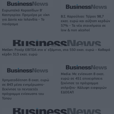
Ευρωπαϊκό Κορασίδων Β'
Κατηγορίας: Πρεμιέρα με νίκη
Β.Σ. Καρούλιας: Τζίρος 98,7
για Δανία και Ισλανδία - Το
εκατ. ευρώ και αύξηση κερδών
πανόραμα
57% - Τα νέα στοιχήματα σε
low & non alcohol
Metlen: Ρεκόρ EBITDA στο α' εξάμηνο, στα 550 εκατ. ευρώ – Καθαρά
κέρδη 313 εκατ. ευρώ
Media: Με ενίσχυση 8 εκατ.
ευρώ σε 451 επιχειρήσεις
Χρηματοδότηση 8 εκατ. ευρώ
ξεκίνησε το πρόγραμμα
σε 843 μέσα ενημέρωσης-
στήριξης- Κάλυψη εισφορών
Ξεκίνησε το πενταετές
ΕΔΟΕΑΠ
πρόγραμμα ενίσχυσης του
Τύπου