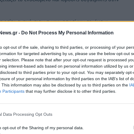
αιρείας αναμένεται να υπογραφεί την ερχόμενη
που ολοένα και πληθαίνουν το τελευταό διάστημα
News.gr -
Do Not Process My Personal Information
- σιγά σύγχρονα χαρακτηριστικά εξωστρέφειας και
ν.
to opt-out of the sale, sharing to third parties, or processing of your per
formation for targeted advertising by us, please use the below opt-out s
r selection. Please note that after your opt-out request is processed y
αι 100 εκατ. δολαρίων.
eing interest-based ads based on personal information utilized by us or
disclosed to third parties prior to your opt-out. You may separately opt-
losure of your personal information by third parties on the IAB’s list of
. This information may also be disclosed by us to third parties on the
IA
Participants
that may further disclose it to other third parties.
l Data Processing Opt Outs
o opt-out of the Sharing of my personal data.