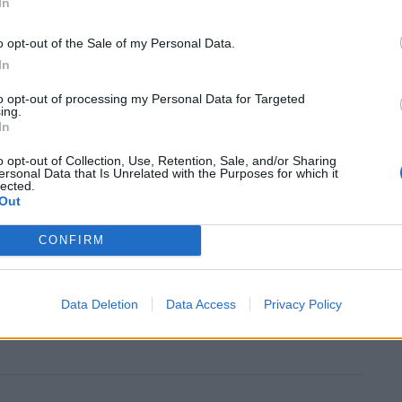
In
o opt-out of the Sale of my Personal Data.
In
νολογίας που αναπτύσσει λογισμικό για παραγωγή/
to opt-out of processing my Personal Data for Targeted
ing.
έχει αποκτήσει παρουσία και στο Λέξινγκτον της
In
 Accusonus αναπτύσσει τόσο αυτόνομο λογισμικό
o opt-out of Collection, Use, Retention, Sale, and/or Sharing
σιμοποιηθούν σε προγράμματα σταθμών εργασίας
ersonal Data that Is Unrelated with the Purposes for which it
lected.
γασίας βίντεο.
Out
 ποσοστό συμμετοχής στην Accusonus και θα
CONFIRM
άπτυξη των εργασιών της. Επικεφαλής της εταιρείας
ιλφίδης, Ηλίας Κοκκίνης και Michael Tzannes.
Data Deletion
Data Access
Privacy Policy