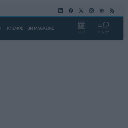
ΚΗ
ΚΟΣΜΟΣ
BN MAGAZINE
ΡΟΗ
ΜΕΝΟΥ