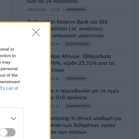
έως τις 14 Αυγούστου
08/08/2026 - 12:58
ΟΙΚΟΝΟΜΙΑ
Οι Hamilton Reserve Bank και SEE
Capital Hamilton Ltd. συνάπτουν
συμφωνία υπηρεσιών μάρκετινγκ
08/08/2026 - 13:44
ΕΠΙΧΕΙΡΗΣΕΙΣ
sonal or
ection to
Χρηματιστήριο Αθηνών: Εβδομαδιαία
ou may
άνοδος 1,76%, κέρδη 23,31% από τις
 personal
αρχές του έτους
out of the
08/08/2026 - 12:36
ΟΙΚΟΝΟΜΙΑ
 downstream
B’s List of
Διευρύνεται η πρωτοβουλία για τις τιμές
στο ράφι με 916 προϊόντα
08/08/2026 - 12:12
ΛΙΑΝΕΜΠΟΡΙΟ
Health Monitoring: Η εθνική υποδομή για
την αξιοποίηση των δεδομένων υγείας
προς όφελος των πολιτών