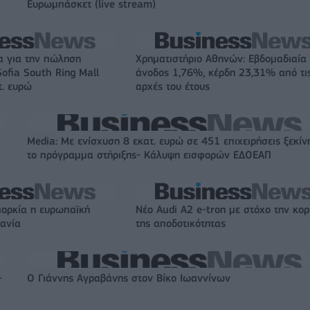
Ευρωμπάσκετ (live stream)
α για την πώληση
Χρηματιστήριο Αθηνών: Εβδομαδιαία
ofia South Ring Mall
άνοδος 1,76%, κέρδη 23,31% από τι
τ. ευρώ
αρχές του έτους
Media: Με ενίσχυση 8 εκατ. ευρώ σε 451 επιχειρήσεις ξεκίν
το πρόγραμμα στήριξης- Κάλυψη εισφορών ΕΔΟΕΑΠ
ιορκία η ευρωπαϊκή
Νέο Audi A2 e-tron με στόχο την κο
χανία
της αποδοτικότητας
-
Ο Γιάννης Αγραβάνης στον Βίκο Ιωαννίνων