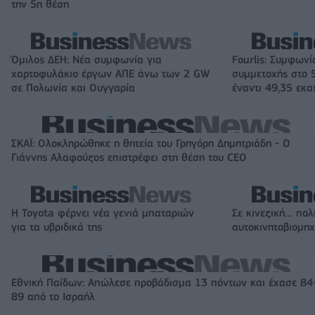
την 5η θέση
Όμιλος ΔΕΗ: Νέα συμφωνία για
Fourlis: Συμφωνί
χαρτοφυλάκιο έργων ΑΠΕ άνω των 2 GW
συμμετοχής στο S
σε Πολωνία και Ουγγαρία
έναντι 49,35 εκα
ΣΚΑΪ: Ολοκληρώθηκε η θητεία του Γρηγόρη Δημητριάδη - Ο
Γιάννης Αλαφούζος επιστρέφει στη θέση του CEO
Η Toyota φέρνει νέα γενιά μπαταριών
Σε κινεζική… πολ
για τα υβριδικά της
αυτοκινητοβιομη
Εθνική Παίδων: Απώλεσε προβάδισμα 13 πόντων και έχασε 84
89 από το Ισραήλ