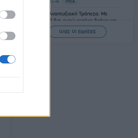
08/08/2026 - 11:48
ΥΓΕΙΑ
Ελληνική Αναπτυξιακή Τράπεζα: Με
«προίκα» 2 δισ. ευρώ ανοίγει δρόμο για
δάνεια έως 5 δισ. σε μικρομεσαίες
ΟΛΕΣ ΟΙ ΕΙΔΗΣΕΙΣ
08/08/2026 - 11:22
ΤΡΑΠΕΖΕΣ
5G παντού, 6G στον ορίζοντα: Πού
βρίσκεται η Ελλάδα στη μεγάλη
τεχνολογική μετάβαση
08/08/2026 - 10:54
ΤΕΧΝΟΛΟΓΙΑ