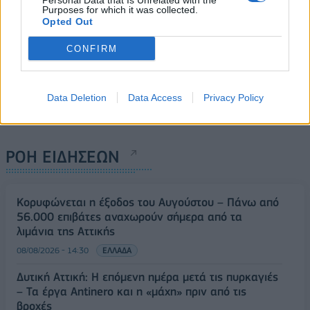
Personal Data that Is Unrelated with the
Purposes for which it was collected.
Opted Out
CONFIRM
Data Deletion
Data Access
Privacy Policy
ΡΟΗ ΕΙΔΗΣΕΩΝ
Κορυφώνεται η έξοδος του Αυγούστου – Πάνω από
56.000 επιβάτες αναχωρούν σήμερα από τα
λιμάνια της Αττικής
08/08/2026 - 14:30
ΕΛΛΑΔΑ
Δυτική Αττική: Η επόμενη ημέρα μετά τις πυρκαγιές
– Τα έργα Antinero και η «μάχη» πριν από τις
βροχές