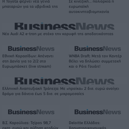
Η Toyota φέρνει νέα γενιά
Σε κινεζική… πολιορκία η
μπαταριών για τα υβριδικά της
ευρωπαϊκή
αυτοκινητοβιομηχανία
Νέο Audi A2 e-tron με στόχο την κορυφή της αποδοτικότητας
Εθνική Κορασίδων: Απέναντι
WNBA Draft: Μετά τον Καντέρ
στη Δανία για το 2/2 στο
θέλει να δηλώσει συμμετοχή
Ευρωμπάσκετ (live stream)
και ο Ρόις Γουάιτ!
Ελληνική Αναπτυξιακή Τράπεζα: Με «προίκα» 2 δισ. ευρώ ανοίγει
δρόμο για δάνεια έως 5 δισ. σε μικρομεσαίες
Β.Σ. Καρούλιας: Τζίρος 98,7
Deloitte Ελλάδος:
εκατ. ευρώ και αύξηση κερδών
Χρηματοοικονομικός