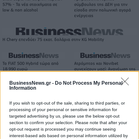
57% - Τα νέα στοιχήματα σε
σύμβουλος της ΔΕΗ για την
low & non alcohol
είσοδο στην πολωνική αγορά
ενέργειας
Η Chery επενδύει 75 εκατ. δολάρια στην KG Mobility
Το FIAT 500 Hybrid τώρα από
Ατρόμητος και Novibet
18.990 ευρώ
συνεχίζουν μαζί: Ανανέωση της
συνεργασίας τους μέχρι το
2028
BusinessNews.gr -
Do Not Process My Personal
Information
If you wish to opt-out of the sale, sharing to third parties, or
18η συνεχόμενη χρονιά για τον ΟΤΕ στη διεθνή σειρά δεικτών
FTSE4Good
processing of your personal or sensitive information for
targeted advertising by us, please use the below opt-out
section to confirm your selection. Please note that after your
opt-out request is processed you may continue seeing
Alpha Bank: Για πρώτη φορά το Αρχαίο Θέατρο Επιδαύρου άνοιξε τις
interest-based ads based on personal information utilized by
πύλες του σε όλους