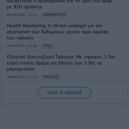
Διευρύνεται η πρωτοβουλία για τις τιμές στο ράφι
με 916 προϊόντα
08/08/2026 - 12:12
ΛΙΑΝΕΜΠΟΡΙΟ
Health Monitoring: Η εθνική υποδομή για την
αξιοποίηση των δεδομένων υγείας προς όφελος
των πολιτών
08/08/2026 - 11:48
ΥΓΕΙΑ
Ελληνική Αναπτυξιακή Τράπεζα: Με «προίκα» 2 δισ.
ευρώ ανοίγει δρόμο για δάνεια έως 5 δισ. σε
μικρομεσαίες
08/08/2026 - 11:22
ΤΡΑΠΕΖΕΣ
5G παντού, 6G στον ορίζοντα: Πού βρίσκεται η
ΟΛΕΣ ΟΙ ΕΙΔΗΣΕΙΣ
Ελλάδα στη μεγάλη τεχνολογική μετάβαση
08/08/2026 - 10:54
ΤΕΧΝΟΛΟΓΙΑ