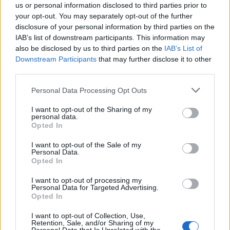
us or personal information disclosed to third parties prior to
your opt-out. You may separately opt-out of the further
disclosure of your personal information by third parties on the
IAB’s list of downstream participants. This information may
also be disclosed by us to third parties on the
IAB’s List of
ΠΕΡΙΣΣΌΤΕΡΑ ΣΕ ΑΥΤΉ ΤΗΝ ΚΑΤΗΓΟΡΊΑ
Downstream Participants
that may further disclose it to other
third parties.
Personal Data Processing Opt Outs
I want to opt-out of the Sharing of my
personal data.
Opted In
Top Employer για 3η
I want to opt-out of the Sale of my
συνεχόμενη χρονιά η
Υπηρεσίες υψηλού
Personal Data.
Vodafone Ελλάδος
επιπέδου και σημαντικά
Opted In
οφέλη για τους ιδιοκτήτες
29/01/2021 - 14:34
BNB
I want to opt-out of processing my
Personal Data for Targeted Advertising.
29/01/2021 - 14:47
Opted In
I want to opt-out of Collection, Use,
Retention, Sale, and/or Sharing of my