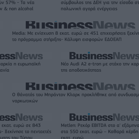
ών 57% - Τα νέα
σύμβουλος της ΔΕΗ για την είσοδο σ
w & non alcohol
πολωνική αγορά ενέργειας
Media: Με ενίσχυση 8 εκατ. ευρώ σε 451 επιχειρήσεις ξεκίν
το πρόγραμμα στήριξης- Κάλυψη εισφορών ΕΔΟΕΑΠ
ιορκία η ευρωπαϊκή
Νέο Audi A2 e-tron με στόχο την κο
χανία
της αποδοτικότητας
O θάνατός του Μπράντον Κλαρκ προκλήθηκε από συνδυασ
ναρκωτικών
 εκατ. ευρώ σε 843
Metlen: Ρεκόρ EBITDA στο α' εξάμηνο
- Ξεκίνησε το πενταετές
στα 550 εκατ. ευρώ – Καθαρά κέρδη
υσης του Τύπου
εκατ. ευρώ