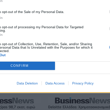
In
o opt-out of the Sale of my Personal Data.
In
to opt-out of processing my Personal Data for Targeted
ing.
In
o opt-out of Collection, Use, Retention, Sale, and/or Sharing
ersonal Data that Is Unrelated with the Purposes for which it
lected.
Out
CONFIRM
Εθνική Κορασίδων: Απέναντι στη Δανία για το 2/2 στο
Data Deletion
Data Access
Privacy Policy
Ευρωμπάσκετ (live stream)
ζίρος 98,7 εκατ. ευρώ
Deloitte Ελλάδος: Χρηματοοικονομικ