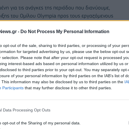
ένη για τις ανάγκες της περιόδου που διανύουμε,
ριξης του Ομίλου Olympia προς τους εργαζόμενους
ες της πανδημίας, το λανσάρισμα ειδικής
στήριξη, με την συνεργασία του κορυφαίου
News.gr -
Do Not Process My Personal Information
ελματίες βρίσκονται στη διάθεσή των εργαζόμενων
to opt-out of the sale, sharing to third parties, or processing of your per
ιστευτικά και απεριόριστα για να τους
formation for targeted advertising by us, please use the below opt-out s
κοπό την αποτελεσματικότερη διαχείριση της
r selection. Please note that after your opt-out request is processed y
ύ επιπέδου ψυχοσωματικής υγείας και ευεξίας.
eing interest-based ads based on personal information utilized by us or
disclosed to third parties prior to your opt-out. You may separately opt-
losure of your personal information by third parties on the IAB’s list of
. This information may also be disclosed by us to third parties on the
IA
Participants
that may further disclose it to other third parties.
l Data Processing Opt Outs
o opt-out of the Sharing of my personal data.