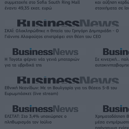
συμμετοχής στο Sofia South Ring Mall
και αύξηση κερδ
έναντι 49,35 εκατ. ευρώ
στοιχήματα σε lo
ΣΚΑΪ: Ολοκληρώθηκε η θητεία του Γρηγόρη Δημητριάδη - Ο
Γιάννης Αλαφούζος επιστρέφει στη θέση του CEO
Η Toyota φέρνει νέα γενιά μπαταριών
Σε κινεζική… πολ
για τα υβριδικά της
αυτοκινητοβιομη
Εθνική Νεανίδων: Με τη Βουλγαρία για τις θέσεις 5-8 του
Ευρωμπάσκετ (live stream)
ΕΛΣΤΑΤ: Στο 3,4% υποχώρησε ο
Χρηματοδότηση 8
πληθωρισμός τον Ιούλιο
μέσα ενημέρωσης
πρόγραμμα ενίσχ