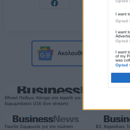
Opted 
I want t
Opted 
I want 
Advertis
Opted 
I want t
of my P
was col
Opted 
Εθνική Παίδων: Κόντρα στο Ισραήλ για την πρώτη νίκη στο
Ευρωμπάσκετ U16 (live stream)
Fourlis: Συμφωνία για την πώληση
Β.Σ. Καρούλιας: Τ