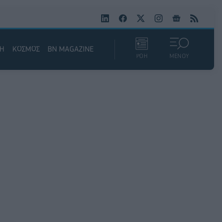
ΚΗ
ΚΟΣΜΟΣ
BN MAGAZINE
ΡΟΗ
ΜΕΝΟΥ