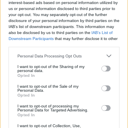
interest-based ads based on personal information utilized by
57% - Τα νέα στοιχήματα σε
σύμβουλος της ΔΕΗ για την
low & non alcohol
είσοδο στην πολωνική αγορά
us or personal information disclosed to third parties prior to
ενέργειας
your opt-out. You may separately opt-out of the further
disclosure of your personal information by third parties on the
IAB’s list of downstream participants. This information may
also be disclosed by us to third parties on the
IAB’s List of
Η Chery επενδύει 75 εκατ. δολάρια στην KG Mobility
Downstream Participants
that may further disclose it to other
third parties.
Personal Data Processing Opt Outs
Το FIAT 500 Hybrid τώρα από
Ατρόμητος και Novibet
18.990 ευρώ
συνεχίζουν μαζί: Ανανέωση της
I want to opt-out of the Sharing of my
συνεργασίας τους μέχρι το
personal data.
2028
Opted In
I want to opt-out of the Sale of my
Personal Data.
18η συνεχόμενη χρονιά για τον ΟΤΕ στη διεθνή σειρά δεικτών
Opted In
FTSE4Good
I want to opt-out of processing my
Personal Data for Targeted Advertising.
Opted In
Alpha Bank: Για πρώτη φορά το Αρχαίο Θέατρο Επιδαύρου άνοιξε τις
I want to opt-out of Collection, Use,
πύλες του σε όλους