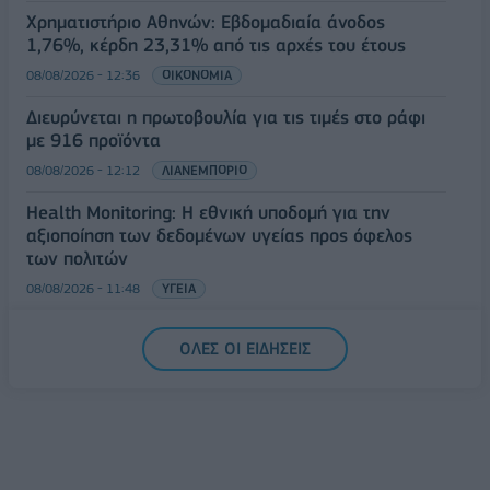
Χρηματιστήριο Αθηνών: Εβδομαδιαία άνοδος
1,76%, κέρδη 23,31% από τις αρχές του έτους
08/08/2026 - 12:36
ΟΙΚΟΝΟΜΙΑ
Διευρύνεται η πρωτοβουλία για τις τιμές στο ράφι
με 916 προϊόντα
08/08/2026 - 12:12
ΛΙΑΝΕΜΠΟΡΙΟ
Health Monitoring: Η εθνική υποδομή για την
αξιοποίηση των δεδομένων υγείας προς όφελος
των πολιτών
08/08/2026 - 11:48
ΥΓΕΙΑ
Ελληνική Αναπτυξιακή Τράπεζα: Με «προίκα» 2 δισ.
ΟΛΕΣ ΟΙ ΕΙΔΗΣΕΙΣ
ευρώ ανοίγει δρόμο για δάνεια έως 5 δισ. σε
μικρομεσαίες
08/08/2026 - 11:22
ΤΡΑΠΕΖΕΣ