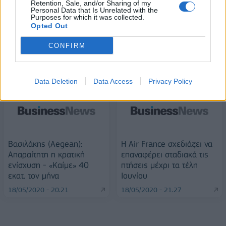
Retention, Sale, and/or Sharing of my
Personal Data that Is Unrelated with the
Purposes for which it was collected.
Opted Out
CONFIRM
ΠΕΡΙΣΣΌΤΕΡΑ ΣΕ ΑΥΤΉ ΤΗΝ ΚΑΤΗΓΟΡΊΑ
Data Deletion
Data Access
Privacy Policy
Βασιλάκης (Aegean):
Η Air France σχεδιάζει να
Απαραίτητη η κρατική
επαναφέρει σταδιακά τις
ενίσχυση - «Καίμε» 40
πτήσεις μέχρι τα τέλη
εκατ. τον μήνα
Ιουνίου
18/05/2020 - 20:21
18/05/2020 - 21:27