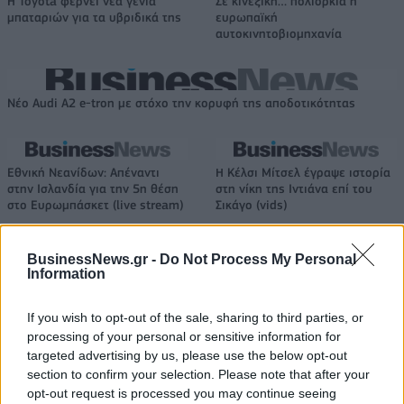
Η Toyota φέρνει νέα γενιά
Σε κινεζική… πολιορκία η
μπαταριών για τα υβριδικά της
ευρωπαϊκή
αυτοκινητοβιομηχανία
Νέο Audi A2 e-tron με στόχο την κορυφή της αποδοτικότητας
Εθνική Νεανίδων: Απέναντι
Η Κέλσι Μίτσελ έγραψε ιστορία
στην Ισλανδία για την 5η θέση
στη νίκη της Ιντιάνα επί του
στο Ευρωμπάσκετ (live stream)
Σικάγο (vids)
BusinessNews.gr -
Do Not Process My Personal
Information
Ελληνική Αναπτυξιακή Τράπεζα: Με «προίκα» 2 δισ. ευρώ ανοίγει
δρόμο για δάνεια έως 5 δισ. σε μικρομεσαίες
If you wish to opt-out of the sale, sharing to third parties, or
processing of your personal or sensitive information for
targeted advertising by us, please use the below opt-out
section to confirm your selection. Please note that after your
Β.Σ. Καρούλιας: Τζίρος 98,7
Deloitte Ελλάδος:
opt-out request is processed you may continue seeing
εκατ. ευρώ και αύξηση κερδών
Χρηματοοικονομικός