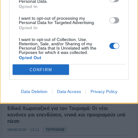
Personal Data.
Opted In
I want to opt-out of processing my
ΡΟΗ ΕΙΔΗΣΕΩΝ
Personal Data for Targeted Advertising.
Opted In
I want to opt-out of Collection, Use,
Κορυφώνεται η έξοδος του Αυγούστου – Πάνω από
Retention, Sale, and/or Sharing of my
56.000 επιβάτες αναχωρούν σήμερα από τα
Personal Data that Is Unrelated with the
Purposes for which it was collected.
λιμάνια της Αττικής
Opted Out
08/08/2026 - 14:30
ΕΛΛΑΔΑ
CONFIRM
Δυτική Αττική: Η επόμενη ημέρα μετά τις πυρκαγιές
– Τα έργα Antinero και η «μάχη» πριν από τις
βροχές
Data Deletion
Data Access
Privacy Policy
08/08/2026 - 14:08
ΕΛΛΑΔΑ
Ειδικό Χωροταξικό για τον Τουρισμό: Οι νέοι
κανόνες για επενδύσεις, νησιά και προορισμούς υπό
πίεση
08/08/2026 - 13:21
ΤΟΥΡΙΣΜΟΣ