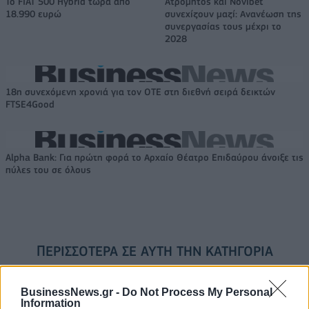
Το FIAT 500 Hybrid τώρα από
Ατρόμητος και Novibet
18.990 ευρώ
συνεχίζουν μαζί: Ανανέωση της
συνεργασίας τους μέχρι το
2028
18η συνεχόμενη χρονιά για τον ΟΤΕ στη διεθνή σειρά δεικτών
FTSE4Good
Alpha Bank: Για πρώτη φορά το Αρχαίο Θέατρο Επιδαύρου άνοιξε τις
πύλες του σε όλους
ΠΕΡΙΣΣΌΤΕΡΑ ΣΕ ΑΥΤΉ ΤΗΝ ΚΑΤΗΓΟΡΊΑ
BusinessNews.gr -
Do Not Process My Personal
Information