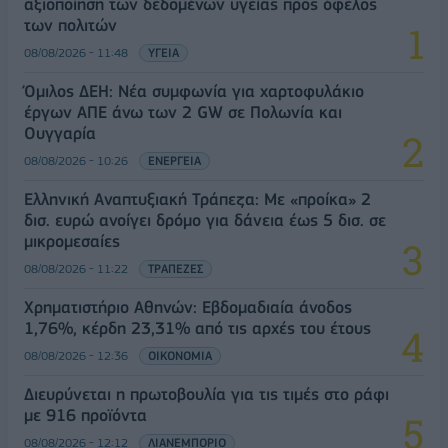
αξιοποίηση των δεδομένων υγείας προς όφελος
των πολιτών
08/08/2026 - 11:48
ΥΓΕΙΑ
Όμιλος ΔΕΗ: Νέα συμφωνία για χαρτοφυλάκιο
έργων ΑΠΕ άνω των 2 GW σε Πολωνία και
Ουγγαρία
08/08/2026 - 10:26
ΕΝΕΡΓΕΙΑ
Ελληνική Αναπτυξιακή Τράπεζα: Με «προίκα» 2
δισ. ευρώ ανοίγει δρόμο για δάνεια έως 5 δισ. σε
μικρομεσαίες
08/08/2026 - 11:22
ΤΡΑΠΕΖΕΣ
Χρηματιστήριο Αθηνών: Εβδομαδιαία άνοδος
1,76%, κέρδη 23,31% από τις αρχές του έτους
08/08/2026 - 12:36
ΟΙΚΟΝΟΜΙΑ
Διευρύνεται η πρωτοβουλία για τις τιμές στο ράφι
με 916 προϊόντα
08/08/2026 - 12:12
ΛΙΑΝΕΜΠΟΡΙΟ