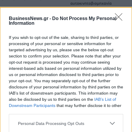
αυτοκινητοβιομηχανία
BusinessNews.gr -
Do Not Process My Personal
Information
Νέο Audi A2 e-tron με στόχο την κορυφή της αποδοτικότητας
If you wish to opt-out of the sale, sharing to third parties, or
processing of your personal or sensitive information for
Εθνική Νεανίδων: Απέναντι
Η Κέλσι Μίτσελ έγραψε ιστορία
targeted advertising by us, please use the below opt-out
στην Ισλανδία για την 5η θέση
στη νίκη της Ιντιάνα επί του
section to confirm your selection. Please note that after your
στο Ευρωμπάσκετ (live stream)
Σικάγο (vids)
opt-out request is processed you may continue seeing
interest-based ads based on personal information utilized by
us or personal information disclosed to third parties prior to
your opt-out. You may separately opt-out of the further
Ελληνική Αναπτυξιακή Τράπεζα: Με «προίκα» 2 δισ. ευρώ ανοίγει
disclosure of your personal information by third parties on the
δρόμο για δάνεια έως 5 δισ. σε μικρομεσαίες
IAB’s list of downstream participants. This information may
also be disclosed by us to third parties on the
IAB’s List of
Downstream Participants
that may further disclose it to other
third parties.
Β.Σ. Καρούλιας: Τζίρος 98,7
Deloitte Ελλάδος:
εκατ. ευρώ και αύξηση κερδών
Χρηματοοικονομικός
Personal Data Processing Opt Outs
57% - Τα νέα στοιχήματα σε
σύμβουλος της ΔΕΗ για την