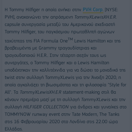
Η Tommy Hilfiger η οποία ανήκει στην
PVH Corp.
[NYSE:
PVH], ανακοινώνει την απρόσμενη
TommyXLewisXH.E.R
.
capsule συνεργασία μεταξύ του Αμερικανού σχεδιαστή
Tommy Hilfiger, του παγκόσμιου πρωταθλητή αγώνων
TM
ταχύτητας της FIA Formula One
Lewis Hamilton και της
βραβευμένης με Grammy τραγουδίστριας και
τραγουδοποιού H.E.R.. Στην τέταρτη σεζόν τους ως
συνεργάτες, ο Tommy Hilfiger και ο Lewis Hamilton
υποδέχτηκαν την καλλιτέχνιδα για να δώσει το μοναδικό της
twist στην συλλογή TommyXLewis για την Άνοιξη 2020, η
οποία αγκαλιάζει τη βιωσιμότητα και τη φιλοσοφία "Style for
All". Τα
TommyXLewisXH.E.R
statement-making στιλ θα
κάνουν πρεμιέρα μαζί με τη συλλογή
TommyXLewis
και την
συλλογή
HILFIGER COLLECTION
για άνδρες και γυναίκες στο
TOMMYNOW runway event στην Tate Modern, The Tanks
στις 16 Φεβρουαρίου 2020 στο Λονδίνο στις 22.00 ώρα
Ελλάδας.