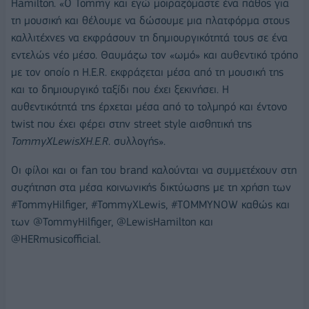
Hamilton. «Ο Tommy και εγώ μοιραζόμαστε ένα πάθος για
τη μουσική και θέλουμε να δώσουμε μια πλατφόρμα στους
καλλιτέχνες να εκφράσουν τη δημιουργικότητά τους σε ένα
εντελώς νέο μέσο. Θαυμάζω τον «ωμό» και αυθεντικό τρόπο
με τον οποίο η H.E.R. εκφράζεται μέσα από τη μουσική της
και το δημιουργικό ταξίδι που έχει ξεκινήσει. Η
αυθεντικότητά της έρχεται μέσα από το τολμηρό και έντονο
twist που έχει φέρει στην street style αισθητική της
TommyXLewisXH.E.R
. συλλογής».
Οι φίλοι και οι fan του brand καλούνται να συμμετέχουν στη
συζήτηση στα μέσα κοινωνικής δικτύωσης µε τη χρήση των
#TommyHilfiger, #TommyXLewis, #TOMMYNOW καθώς και
των @TommyHilfiger, @LewisHamilton και
@HERmusicofficial.