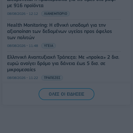
με 916 προϊόντα
08/08/2026 - 12:12
ΛΙΑΝΕΜΠΟΡΙΟ
Health Monitoring: Η εθνική υποδομή για την
αξιοποίηση των δεδομένων υγείας προς όφελος
των πολιτών
08/08/2026 - 11:48
ΥΓΕΙΑ
Ελληνική Αναπτυξιακή Τράπεζα: Με «προίκα» 2 δισ.
ευρώ ανοίγει δρόμο για δάνεια έως 5 δισ. σε
μικρομεσαίες
08/08/2026 - 11:22
ΤΡΑΠΕΖΕΣ
5G παντού, 6G στον ορίζοντα: Πού βρίσκεται η
ΟΛΕΣ ΟΙ ΕΙΔΗΣΕΙΣ
Ελλάδα στη μεγάλη τεχνολογική μετάβαση
08/08/2026 - 10:54
ΤΕΧΝΟΛΟΓΙΑ