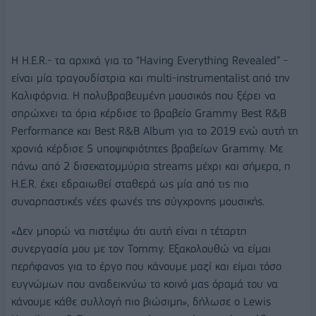
Η H.E.R.- τα αρχικά για το “Having Everything Revealed” -
είναι μία τραγουδίστρια και multi-instrumentalist από την
Καλιφόρνια. Η πολυβραβευμένη μουσικός που ξέρει να
σπρώχνει τα όρια κέρδισε το βραβείο Grammy Best R&B
Performance και Best R&B Album για το 2019 ενώ αυτή τη
χρονιά κέρδισε 5 υποψηφιότητες βραβείων Grammy. Με
πάνω από 2 δισεκατομμύρια streams μέχρι και σήμερα, η
H.E.R. έχει εδραιωθεί σταθερά ως μία από τις πιο
συναρπαστικές νέες φωνές της σύγχρονης μουσικής.
«Δεν μπορώ να πιστέψω ότι αυτή είναι η τέταρτη
συνεργασία μου με τον Tommy. Εξακολουθώ να είμαι
περήφανος για το έργο που κάνουμε μαζί και είμαι τόσο
ευγνώμων που αναδεικνύω το κοινό μας όραμά του να
κάνουμε κάθε συλλογή πιο βιώσιμη», δήλωσε ο Lewis