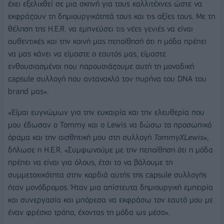
έχει εξελιχθεί σε μια σκηνή για τους καλλιτέχνες ώστε να
εκφράζουν τη δημιουργικότητά τους και τις αξίες τους. Με τη
θέληση της H.E.R. να εμπνεύσει τις νέες γενιές να είναι
αυθεντικές και την κοινή μας πεποίθησή ότι η μόδα πρέπει
να μας κάνει να είμαστε ο εαυτός μας, είμαστε
ενθουσιασμένοι που παρουσιάζουμε αυτή τη μοναδική
capsule συλλογή που αντανακλά τον πυρήνα του DNA του
brand μας».
«Είμαι ευγνώμων για την ευκαιρία και την ελευθερία που
μου έδωσαν ο Tommy και ο Lewis να δώσω το προσωπικό
όραμα και την αισθητική μου στη συλλογή
TommyXLewis
»,
δήλωσε η H.E.R. «Συμφωνούμε με την πεποίθηση ότι η μόδα
πρέπει να είναι για όλους, έτσι το να βάλουμε τη
συμμετοχικότητα στην καρδιά αυτής της capsule συλλογής
ήταν μονόδρομος. Ήταν μια απίστευτα δημιουργική εμπειρία
και συνεργασία και μπόρεσα να εκφράσω τον εαυτό μου με
έναν φρέσκο τρόπο, έχοντας τη μόδα ως μέσο».