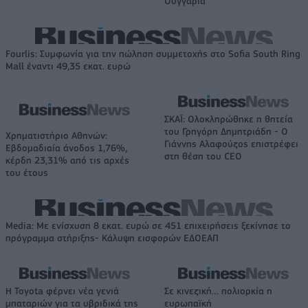
Ουγγαρία
Fourlis: Συμφωνία για την πώληση συμμετοχής στο Sofia South Ring
Mall έναντι 49,35 εκατ. ευρώ
ΣΚΑΪ: Ολοκληρώθηκε η θητεία
του Γρηγόρη Δημητριάδη - Ο
Χρηματιστήριο Αθηνών:
Γιάννης Αλαφούζος επιστρέφει
Εβδομαδιαία άνοδος 1,76%,
στη θέση του CEO
κέρδη 23,31% από τις αρχές
του έτους
Media: Με ενίσχυση 8 εκατ. ευρώ σε 451 επιχειρήσεις ξεκίνησε το
πρόγραμμα στήριξης- Κάλυψη εισφορών ΕΔΟΕΑΠ
Η Toyota φέρνει νέα γενιά
Σε κινεζική… πολιορκία η
μπαταριών για τα υβριδικά της
ευρωπαϊκή