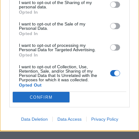
low & non alcohol
είσοδο στην πολωνική αγορά
I want to opt-out of the Sharing of my
ενέργειας
personal data.
Opted In
I want to opt-out of the Sale of my
Personal Data.
Η Chery επενδύει 75 εκατ. δολάρια στην KG Mobility
Opted In
I want to opt-out of processing my
Personal Data for Targeted Advertising.
Το FIAT 500 Hybrid τώρα από
Ατρόμητος και Novibet
Opted In
18.990 ευρώ
συνεχίζουν μαζί: Ανανέωση της
συνεργασίας τους μέχρι το
I want to opt-out of Collection, Use,
Retention, Sale, and/or Sharing of my
2028
Personal Data that Is Unrelated with the
Purposes for which it was collected.
Opted Out
18η συνεχόμενη χρονιά για τον ΟΤΕ στη διεθνή σειρά δεικτών
CONFIRM
FTSE4Good
Data Deletion
Data Access
Privacy Policy
Alpha Bank: Για πρώτη φορά το Αρχαίο Θέατρο Επιδαύρου άνοιξε τις
πύλες του σε όλους