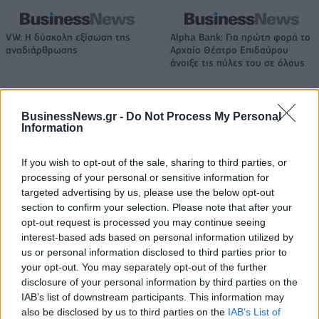
VW: Η δύσκολη εξίσωση της
Alpha Bank: Για πρώτη φορά το
αναδιάρθρωσης
Αρχαίο Θέατρο Επιδαύρου
άνοιξε τις πύλες του σε όλους
BusinessNews.gr -
Do Not Process My Personal
ESG Report 2025: Πώς η ΑΒ Βασιλόπουλος μετατρέπει τη
Information
βιωσιμότητα σε καθημερινή πράξη
If you wish to opt-out of the sale, sharing to third parties, or
processing of your personal or sensitive information for
Stoiximan: «Πού ήσουν;» στις μεγάλες στιγμές του Ολυμπιακού
targeted advertising by us, please use the below opt-out
section to confirm your selection. Please note that after your
opt-out request is processed you may continue seeing
interest-based ads based on personal information utilized by
us or personal information disclosed to third parties prior to
ΠΕΡΙΣΣΌΤΕΡΑ ΣΕ ΑΥΤΉ ΤΗΝ ΚΑΤΗΓΟΡΊΑ
your opt-out. You may separately opt-out of the further
disclosure of your personal information by third parties on the
IAB’s list of downstream participants. This information may
also be disclosed by us to third parties on the
IAB’s List of