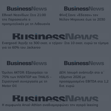
Εθνική Νεανίδων: Στις 21:00
Φίνιξ Σανς: «Έδεσαν» τον
της Παρασκευής ο
Ντίλον Μπρουκς έως το 2030
προημιτελικός με τη Λιθουανία
Evergood: Άγγιξε τα 300 εκατ. ο τζίρος- Στα 10 εκατ. ευρώ το τίμημα
για το 60% του Jackaroo
Όμιλος AKTOR: Εξαγοράζει το
ΔΕΗ: Ισχυρή ανάπτυξη στο α΄
75% των ΗΛΕΚΤΩΡ και THALIS –
εξάμηνο 2026 με
Στρατηγική συνεργασία με τη
προσαρμοσμένο EBITDA στα 1,2
Motor Oil
δισ. ευρώ
Η συμφωνία Arval-Athlon αναδιαμορφώνει την αγορά leasing