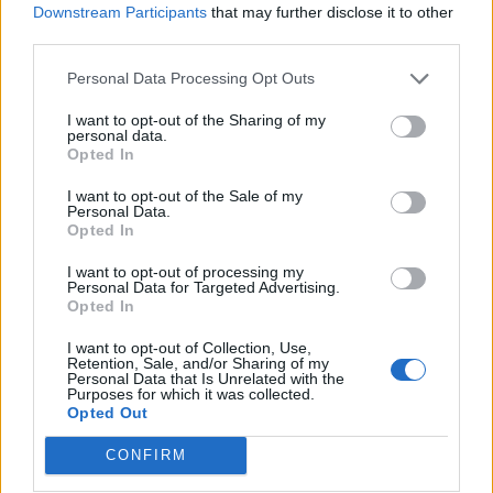
Downstream Participants
that may further disclose it to other
third parties.
Personal Data Processing Opt Outs
Lavazza: Δέκα τρόποι για
να αντιμετωπίσετε τη Blue
Rheinmetall-Thales:
I want to opt-out of the Sharing of my
Monday
Στρατηγική συνεργασία
personal data.
Opted In
στους κατευθυνόμενους
20/01/2020 - 15:46
και μη πυραύλους
I want to opt-out of the Sale of my
20/01/2020 - 12:30
Personal Data.
Opted In
I want to opt-out of processing my
Personal Data for Targeted Advertising.
Opted In
I want to opt-out of Collection, Use,
Retention, Sale, and/or Sharing of my
Personal Data that Is Unrelated with the
Purposes for which it was collected.
Opted Out
CONFIRM