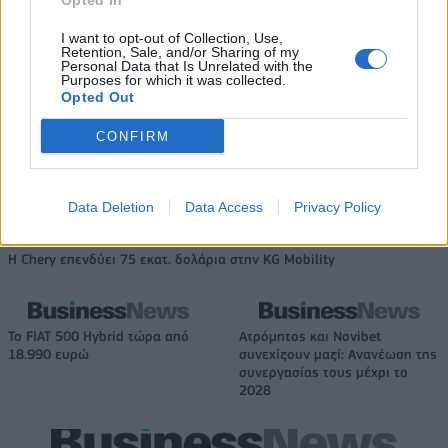
Opted In
δρόμο για δάνεια έως 5 δισ. σε μικρομεσαίες
I want to opt-out of Collection, Use,
Retention, Sale, and/or Sharing of my
Personal Data that Is Unrelated with the
Purposes for which it was collected.
Opted Out
Β.Σ. Καρούλιας: Τζίρος 98,7
Deloitte Ελλάδος:
εκατ. ευρώ και αύξηση κερδών
Χρηματοοικονομικός
CONFIRM
57% - Τα νέα στοιχήματα σε
σύμβουλος της ΔΕΗ για την
low & non alcohol
είσοδο στην πολωνική αγορά
ενέργειας
Data Deletion
Data Access
Privacy Policy
Η Chery επενδύει 75 εκατ. δολάρια στην KG Mobility
Το FIAT 500 Hybrid τώρα από
Ατρόμητος και Novibet
18.990 ευρώ
συνεχίζουν μαζί: Ανανέωση της
συνεργασίας τους μέχρι το
2028