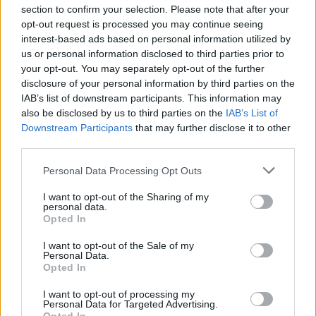
section to confirm your selection. Please note that after your
opt-out request is processed you may continue seeing
Media: Με ενίσχυση 8 εκατ. ευρώ σε 451 επιχειρήσεις ξεκίνησε το
interest-based ads based on personal information utilized by
πρόγραμμα στήριξης- Κάλυψη εισφορών ΕΔΟΕΑΠ
us or personal information disclosed to third parties prior to
your opt-out. You may separately opt-out of the further
disclosure of your personal information by third parties on the
Η Toyota φέρνει νέα γενιά
Σε κινεζική… πολιορκία η
IAB’s list of downstream participants. This information may
μπαταριών για τα υβριδικά της
ευρωπαϊκή
also be disclosed by us to third parties on the
IAB’s List of
αυτοκινητοβιομηχανία
Downstream Participants
that may further disclose it to other
third parties.
Personal Data Processing Opt Outs
Νέο Audi A2 e-tron με στόχο την κορυφή της αποδοτικότητας
I want to opt-out of the Sharing of my
personal data.
Opted In
Σασλόγλου: «Ξεχνάμε ό,τι έγινε
Εθνική Κορασίδων: Νίκησε με
και προχωράμε»
74-65 τη Δανία και παίζει
I want to opt-out of the Sale of my
Personal Data.
ημιτελικό με τη Νορβηγία
Opted In
I want to opt-out of processing my
Personal Data for Targeted Advertising.
Ελληνική Αναπτυξιακή Τράπεζα: Με «προίκα» 2 δισ. ευρώ ανοίγει