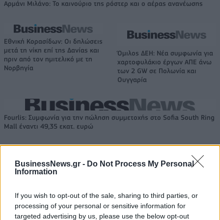
Αρμάνι Μιλάνο: Το καινούριο της ρόστερ και ο αέρας ανανέωσης
Εθνική Κορασίδων: Οι δηλώσεις
μετά τη νίκη επί της Δανίας και
Όμιλος ΔΕΗ: Νέα συμφωνία για
πριν από τον ημιτελικό με τη
χαρτοφυλάκιο έργων ΑΠΕ άνω
Νορβηγία
των 2 GW σε Πολωνία και
Ουγγαρία
Fourlis: Συμφωνία για την πώληση συμμετοχής στο Sofia South Ring
Mall έναντι 49,35 εκατ. ευρώ
BusinessNews.gr -
Do Not Process My Personal
ΣΚΑΪ: Ολοκληρώθηκε η θητεία
Information
του Γρηγόρη Δημητριάδη - Ο
Χρηματιστήριο Αθηνών:
Γιάννης Αλαφούζος επιστρέφει
Εβδομαδιαία άνοδος 1,76%,
στη θέση του CEO
κέρδη 23,31% από τις αρχές
If you wish to opt-out of the sale, sharing to third parties, or
του έτους
processing of your personal or sensitive information for
targeted advertising by us, please use the below opt-out