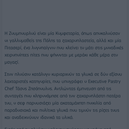
Η Ζουμπουρλού είναι μία Κομφεταρία, όπως αποκαλούσαν
οι γαλλομαθείς της Πόλης τα ζαχαροπλαστεία, αλλά και μία
Πιτασερί, ένα λογοπαίγνιο που κλείνει το μάτι στις μοναδικές
χειροποίητες πίτες που ψήνονται με μεράκι κάθε μέρα στο
μαγαζί.
Στον πλούσιο κατάλογο κυριαρχούν τα γλυκά σε δύο εξίσου
λαχταριστές κατηγορίες, που υπογράφει ο Executive Pastry
Chef Τάσος Ζησόπουλος. Αντλώντας έμπνευση από τις
συνταγές που κληρονόμησε από τον ζαχαροπλάστη πατέρα
του, ο σεφ παρουσιάζει μία ακαταμάχητη ποικιλία από
παραδοσιακά και πολίτικα γλυκά που τιμούν τις ρίζες τους
και αναδεικνύουν ιδανικά τα υλικά.