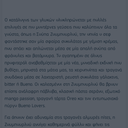
Ο κατάλογος των γλυκών ολοκληρώνεται με πολλές
επιλογές σε πιο μοντέρνες γεύσεις που καλύπτουν όλα τα
γούστα, όπως η Σούπα Ζουμπουρλού, την οποία ο σεφ
φαντάστηκε σαν μία σφαίρα σοκολάτας με γέμιση κρέμας,
που σπάει και απλώνεται μέσα σε μία απαλή σούπα από
φράουλες και βατόμουρα. Το αγαπημένο σε όλους
προφιτερόλ αναβαθμίζεται με μία νέα, μοναδική εκδοχή που
βυθίζει, μπροστά στα μάτια μας, τα χειροποίητα και τραγανά
σουδάκια μέσα σε λαχταριστή, ρευστή σοκολάτα γάλακτος,
bitter ή Βueno. Οι καλεσμένοι στη Ζουμπουρλού θα βρουν
επίσης ανάλαφρη πάβλοβα, κλασική πάστα σεράνο, εξωτικό
mango passion, τραγανή τάρτα Oreo και τον εντυπωσιακό
πύργο Bueno Lovers.
Για όποιον έχει αδυναμία στις τραγανές αλμυρές πίτες, η
Ζουμπουρλού ανοίγει καθημερινά φύλλο και ψήνει τις