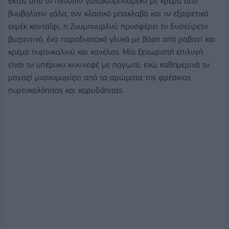
Εκτός από το πλούσιο γαλακτομπούρεκο με κρέμα από
βουβαλίσιο γάλα, τον κλασικό μπακλαβά και το εξαιρετικό
εκμέκ κανταΐφι, η Ζουμπουρλού προσφέρει το δυσεύρετο
βυζαντινό, ένα παραδοσιακό γλυκό με βάση από ραβανί και
κρέμα πορτοκαλιού και κανέλας. Μία ξεχωριστή επιλογή
είναι το υπέροχο κιουνεφέ με παγωτό, ενώ καθημερινά το
μαγαζί μοσχομυρίζει από τα αρώματα της φρέσκιας
πορτοκαλόπιτας και καρυδόπιτας.