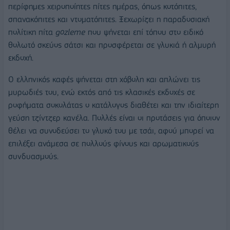
περίφημες χειροποίητες πίτες ημέρας, όπως κοτόπιτες,
σπανακόπιτες και ντοματόπιτες. Ξεχωρίζει η παραδοσιακή
πολίτικη πίτα
g
özleme
που ψήνεται επί τόπου στο ειδικό
θολωτό σκεύος σάτσι και προσφέρεται σε γλυκιά ή αλμυρή
εκδοχή.
Ο ελληνικός καφές ψήνεται στη χόβολη και απλώνει τις
μυρωδιές του, ενώ εκτός από τις κλασικές εκδοχές σε
ροφήματα σοκολάτας ο κατάλογος διαθέτει και την ιδιαίτερη
γεύση τζίντζερ κανέλα. Πολλές είναι οι προτάσεις για όποιον
θέλει να συνοδεύσει το γλυκό του με τσάι, αφού μπορεί να
επιλέξει ανάμεσα σε πολλούς φίνους και αρωματικούς
συνδυασμούς.