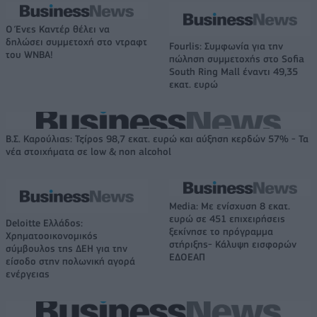
Ο Ένες Καντέρ θέλει να
δηλώσει συμμετοχή στο ντραφτ
Fourlis: Συμφωνία για την
του WNBA!
πώληση συμμετοχής στο Sofia
South Ring Mall έναντι 49,35
εκατ. ευρώ
Β.Σ. Καρούλιας: Τζίρος 98,7 εκατ. ευρώ και αύξηση κερδών 57% - Τα
νέα στοιχήματα σε low & non alcohol
Media: Με ενίσχυση 8 εκατ.
ευρώ σε 451 επιχειρήσεις
Deloitte Ελλάδος:
ξεκίνησε το πρόγραμμα
Χρηματοοικονομικός
στήριξης- Κάλυψη εισφορών
σύμβουλος της ΔΕΗ για την
ΕΔΟΕΑΠ
είσοδο στην πολωνική αγορά
ενέργειας