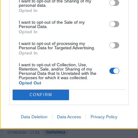
I want to opt-out of the Sharing of my
personal data.
24/10/2019 - 14:44
Opted In
I want to opt-out of the Sale of my
Personal Data.
Opted In
I want to opt-out of processing my
Personal Data for Targeted Advertising.
Opted In
I want to opt-out of Collection, Use,
Retention, Sale, and/or Sharing of my
Personal Data that Is Unrelated with the
Purposes for which it was collected.
Opted Out
CONFIRM
ΡΟΗ ΕΙΔΗΣΕΩΝ
Data Deletion
Data Access
Privacy Policy
ΥΠΑΑΤ: Επιπλέον 12,5 εκατ. ευρώ στις Περιφέρειες
για την ενίσχυση της βιοασφάλειας
07/08/2026 - 17:02
ΟΙΚΟΝΟΜΙΑ