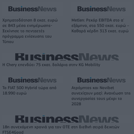
Χρηματοδότηση 8 εκατ. ευρώ
Metlen: Ρεκόρ EBITDA στο α'
σε 843 μέσα ενημέρωσης-
εξάμηνο, στα 550 εκατ. ευρώ –
Ξεκίνησε το πενταετές
Καθαρά κέρδη 313 εκατ. ευρώ
πρόγραμμα ενίσχυσης του
Τύπου
Η Chery επενδύει 75 εκατ. δολάρια στην KG Mobility
Το FIAT 500 Hybrid τώρα από
Ατρόμητος και Novibet
18.990 ευρώ
συνεχίζουν μαζί: Ανανέωση της
συνεργασίας τους μέχρι το
2028
18η συνεχόμενη χρονιά για τον ΟΤΕ στη διεθνή σειρά δεικτών
FTSE4Good