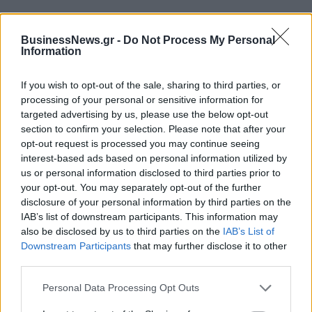
BusinessNews.gr -
Do Not Process My Personal
Alpha Bank: Για πρώτη φορά το Αρχαίο Θέατρο Επιδαύρου άνοιξε τις
Information
πύλες του σε όλους
If you wish to opt-out of the sale, sharing to third parties, or
processing of your personal or sensitive information for
targeted advertising by us, please use the below opt-out
section to confirm your selection. Please note that after your
ΠΕΡΙΣΣΌΤΕΡΑ ΣΕ ΑΥΤΉ ΤΗΝ ΚΑΤΗΓΟΡΊΑ
opt-out request is processed you may continue seeing
interest-based ads based on personal information utilized by
us or personal information disclosed to third parties prior to
your opt-out. You may separately opt-out of the further
disclosure of your personal information by third parties on the
IAB’s list of downstream participants. This information may
also be disclosed by us to third parties on the
IAB’s List of
Η Ζυθοποιεία Πηνειού
Downstream Participants
that may further disclose it to other
λανσάρει τη νέα της
third parties.
Υπερταμείο: Διεκδικεί από
μπύρα, τη Lola I.P.A
την Folli Follie
Personal Data Processing Opt Outs
αποζημίωση 12,34 εκατ.
24/10/2019 - 14:26
ευρώ