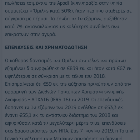
πωλήσεις τσιμέντου της Apodi (κοινοπραξία στην οποία
συμμετέχει ο Όμιλος κατά 50%), ήταν περίπου σταθερές σε
σύγκριση με πέρυσι. Τα έσοδα το 1ο εξάμηνο, αυξήθηκαν
κατά 7% αντανακλώντας τις καλύτερες συνθήκες που
επικρατούν στην αγορά.
ΕΠΕΝΔΥΣΕΙΣ ΚΑΙ ΧΡΗΜΑΤΟΔΟΤΗΣΗ
Ο καθαρός δανεισμός του Ομίλου στο τέλος του πρώτου
εξαμήνου διαμορφώθηκε σε €839 εκ. και ήταν κατά €67 εκ.
υψηλότερος σε σύγκριση με το τέλος του 2018.
Επισημαίνεται ότι €59 εκ. της αύξησης προκύπτουν από την
εφαρμογή των Διεθνών Προτύπων Χρηματοοικονομικής
Αναφοράς - ΔΠΧΑ16 (IFRS 16) το 2019. Οι επενδυτικές
δαπάνες το 1ο εξάμηνο του 2019 ανήλθαν σε €53,3 εκ.
έναντι €55,1 εκ. το αντίστοιχο διάστημα του 2018 και
αφορούσαν, κατά το μεγαλύτερο μέρος τους, επενδύσεις
στις δραστηριότητες των ΗΠΑ. Στις 7 Ιουνίου 2019, η Τακτική
Γενική Συνέλευση των Μετόχων αποφάσισε τη διανομή