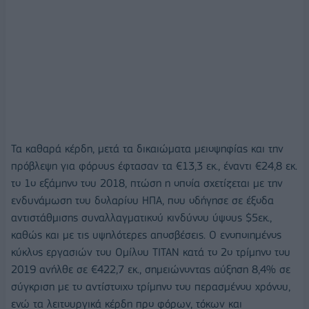
Τα καθαρά κέρδη, μετά τα δικαιώματα μειοψηφίας και την
πρόβλεψη για φόρους έφτασαν τα €13,3 εκ., έναντι €24,8 εκ.
το 1ο εξάμηνο του 2018, πτώση η οποία σχετίζεται με την
ενδυνάμωση του δολαρίου ΗΠΑ, που οδήγησε σε έξοδα
αντιστάθμισης συναλλαγματικού κινδύνου ύψους $5εκ.,
καθώς και με τις υψηλότερες αποσβέσεις. Ο ενοποιημένος
κύκλος εργασιών του Ομίλου ΤΙΤΑΝ κατά το 2ο τρίμηνο του
2019 ανήλθε σε €422,7 εκ., σημειώνοντας αύξηση 8,4% σε
σύγκριση με το αντίστοιχο τρίμηνο του περασμένου χρόνου,
ενώ τα λειτουργικά κέρδη προ φόρων, τόκων και