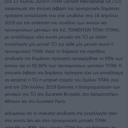
Στις 17 Ιουλίου 2019 η TITAN Cement International SA (TCI)
ανακοίνωσε την επιτυχή έκβαση της προαιρετικής δημόσιας
πρότασης ανταλλαγής που είχε υποβάλει στις 16 Απριλίου
2019 για την απόκτηση του συνόλου των κοινών και
προνομιούχων μετοχών της Α.Ε. ΤΣΙΜΕΝΤΩΝ ΤΙΤΑΝ (ΤΙΤΑΝ),
με αντάλλαγμα νέες κοινές μετοχές της TCI με σχέση
ανταλλαγής μία μετοχή ΤCI για κάθε μία μετοχή (κοινή ή
προνομιούχο) ΤΙΤΑΝ. Κατά τη διάρκεια της περιόδου
αποδοχής της δημόσιας πρότασης προσφέρθηκε το 93% των
κοινών και το 92,36% των προνομιούχων μετοχών ΤΙΤΑΝ. Η
επιτυχής έκβαση της δημόσιας πρότασης είχε ως αποτέλεσμα
να καταστεί η ΤCI η μητρική εταιρία του Ομίλου ΤΙΤΑΝ, ενώ
από την 23η Ιουλίου 2019 ξεκίνησε η διαπραγμάτευση των
μετοχών της TCI στο Euronext Brussels, στο Χρηματιστήριο
Αθηνών και στο Euronext Paris.
Δεδομένου ότι το ποσοστό αποδοχής της ανταλλαγής τόσο
στις κοινές όσο και στις προνομιούχες μετοχές ΤΙΤΑΝ
υπερέβη το 90%, όσοι μέτοχοι ΤΙΤΑΝ δεν αποδέχτηκαν τη