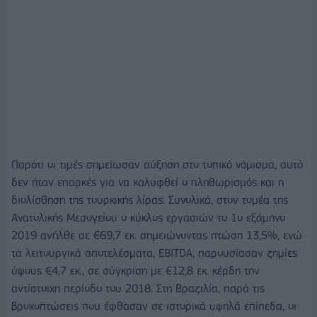
Παρότι οι τιμές σημείωσαν αύξηση στο τοπικό νόμισμα, αυτό
δεν ήταν επαρκές για να καλυφθεί ο πληθωρισμός και η
διολίσθηση της τουρκικής λίρας. Συνολικά, στον τομέα της
Ανατολικής Μεσογείου ο κύκλος εργασιών το 1ο εξάμηνο
2019 ανήλθε σε €69,7 εκ. σημειώνοντας πτώση 13,5%, ενώ
τα λειτουργικά αποτελέσματα, EBITDA, παρουσίασαν ζημίες
ύψους €4,7 εκ., σε σύγκριση με €12,8 εκ. κέρδη την
αντίστοιχη περίοδο του 2018. Στη Βραζιλία, παρά τις
βροχοπτώσεις που έφθασαν σε ιστορικά υψηλά επίπεδα, οι