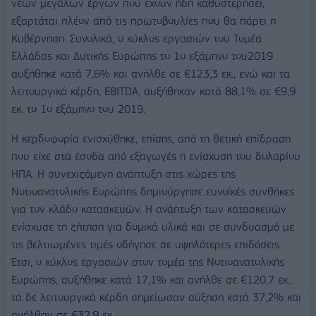
νέων μεγάλων έργων που έχουν ήδη καθυστερήσει,
εξαρτάται πλέον από τις πρωτοβουλίες που θα πάρει η
Κυβέρνηση. Συνολικά, ο κύκλος εργασιών του Τομέα
Ελλάδας και Δυτικής Ευρώπης το 1ο εξάμηνο του2019
αυξήθηκε κατά 7,6% και ανήλθε σε €123,3 εκ., ενώ και τα
λειτουργικά κέρδη, EBITDA, αυξήθηκαν κατά 88,1% σε €9,9
εκ. το 1ο εξάμηνο του 2019.
Η κερδοφορία ενισχύθηκε, επίσης, από τη θετική επίδραση
που είχε στα έσοδα από εξαγωγές η ενίσχυση του δολαρίου
ΗΠΑ. Η συνεχιζόμενη ανάπτυξη στις χώρες της
Νοτιοανατολικής Ευρώπης δημιούργησε ευνοϊκές συνθήκες
για τον κλάδο κατασκευών. Η ανάπτυξη των κατασκευών
ενίσχυσε τη ζήτηση για δομικά υλικά και σε συνδυασμό με
τις βελτιωμένες τιμές οδήγησε σε υψηλότερες επιδόσεις.
Έτσι, ο κύκλος εργασιών στον τομέα της Νοτιοανατολικής
Ευρώπης, αυξήθηκε κατά 17,1% και ανήλθε σε €120,7 εκ.,
τα δε λειτουργικά κέρδη σημείωσαν αύξηση κατά 37,2% και
ανήλθαν σε €32,9 εκ.