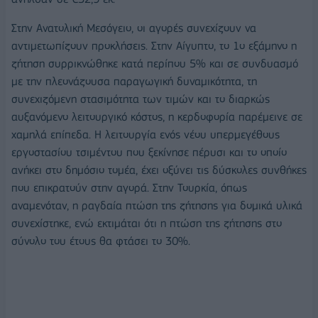
Στην Ανατολική Μεσόγειο, οι αγορές συνεχίζουν να
αντιμετωπίζουν προκλήσεις. Στην Αίγυπτο, το 1ο εξάμηνο η
ζήτηση συρρικνώθηκε κατά περίπου 5% και σε συνδυασμό
με την πλεονάζουσα παραγωγική δυναμικότητα, τη
συνεχιζόμενη στασιμότητα των τιμών και το διαρκώς
αυξανόμενο λειτουργικό κόστος, η κερδοφορία παρέμεινε σε
χαμηλά επίπεδα. Η λειτουργία ενός νέου υπερμεγέθους
εργοστασίου τσιμέντου που ξεκίνησε πέρυσι και το οποίο
ανήκει στο δημόσιο τομέα, έχει οξύνει τις δύσκολες συνθήκες
που επικρατούν στην αγορά. Στην Τουρκία, όπως
αναμενόταν, η ραγδαία πτώση της ζήτησης για δομικά υλικά
συνεχίστηκε, ενώ εκτιμάται ότι η πτώση της ζήτησης στο
σύνολο του έτους θα φτάσει το 30%.