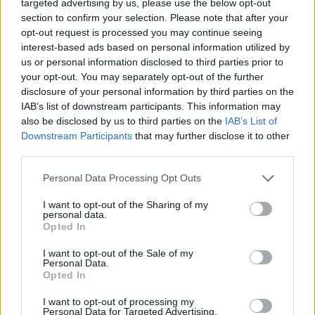
targeted advertising by us, please use the below opt-out
λειτουργικά αποτελέσματα, τουλάχιστον βραχυπρόθεσμα.
section to confirm your selection. Please note that after your
Στην Τουρκία, η επιδείνωση των μακροοικονομικών μεγεθών
opt-out request is processed you may continue seeing
συνεχίζει να οδηγεί βραχυπρόθεσμα σε σημαντική μείωση
interest-based ads based on personal information utilized by
τη ζήτηση για δομικά υλικά. Μακροπρόθεσμα, όμως, οι
us or personal information disclosed to third parties prior to
your opt-out. You may separately opt-out of the further
προοπτικές για τον κλάδο κατασκευών παραμένουν
disclosure of your personal information by third parties on the
ελκυστικές. Η Adocim είναι κατάλληλα προετοιμασμένη για
IAB’s list of downstream participants. This information may
να ανταπεξέλθει στην ύφεση, έχοντας χαμηλό δανεισμό,
also be disclosed by us to third parties on the
IAB’s List of
σύγχρονες εγκαταστάσεις και ανταγωνιστικό κόστος
Downstream Participants
that may further disclose it to other
λειτουργίας.
third parties.
Personal Data Processing Opt Outs
Τέλος, στη Βραζιλία, η πολιτική σταθερότητα αυξάνει τις
προσδοκίες για ανάπτυξη της κατασκευαστικής
I want to opt-out of the Sharing of my
δραστηριότητας και άνοδο της αγοράς τσιμέντου. Ηζήτηση
personal data.
Opted In
τσιμέντου στην Βόρειο-ανατολική Βραζιλία, όπου ο Όμιλος
δραστηριοποιείται, καταγράφει θετικές ενδείξεις χάρη στη
I want to opt-out of the Sale of my
Personal Data.
δημογραφική αύξηση του πληθυσμού και την ιδιωτική
Opted In
οικοδομική δραστηριότητα.
I want to opt-out of processing my
Personal Data for Targeted Advertising.