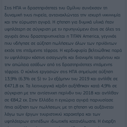
Στις ΗΠΑ οι δραστηριότητες του Ομίλου συνέχισαν τη
δυναμική τους πορεία, αντανακλώντας την ισχυρή οικονομία
και την εύρωστη αγορά. Η ζήτηση για δομικά υλικά ήταν
υψηλότερη σε σύγκριση με το προηγούμενο έτος σε όλες τις
αγορές όπου δραστηριοποιείται η TITAN America, γεγονός
που οδήγησε σε αύξηση πωλήσεων όλων των προϊόντων
εκτός της ιπτάμενης τέφρας. Η κερδοφορία βελτιώθηκε παρά
το υψηλότερο κόστος εισαγωγής και διανομής τσιμέντου και
την απώλεια εσόδων από τις δραστηριότητες ιπτάμενης
τέφρας. Ο κύκλος εργασιών στις ΗΠΑ σημείωσε αύξηση
13,9% (6.3% σε $) το 1ο εξάμηνο του 2019 και ανήλθε σε
€471,8 εκ. Τα λειτουργικά κέρδη αυξήθηκαν κατά 4,9% σε
σύγκριση με την αντίστοιχη περίοδο του 2018 και ανήλθαν
σε €84,2 εκ. Στην Ελλάδα η εγχώρια αγορά παρουσίασε
ήπια αύξηση των πωλήσεων, με τη ζήτηση να αυξάνεται
λόγω των έργων τουριστικού χαρακτήρα και των
υψηλότερων επιπέδων ιδιωτικής κατανάλωσης. Η έναρξη