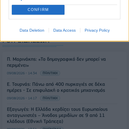
CONFIRM
Data Deletion
Data Access
Privacy Policy
ΡΟΗ ΕΙΔΗΣΕΩΝ
Π. Μαρινάκης: «Το δημογραφικό δεν μπορεί να
περιμένει»
09/08/2026 - 14:34
ΠΟΛΙΤΙΚΗ
Ε. Τουρνάς: Πάνω από 400 πυρκαγιές σε δέκα
ημέρες - Σε επιφυλακή ο κρατικός μηχανισμός
09/08/2026 - 14:17
ΠΟΛΙΤΙΚΗ
Εξαγωγές: Η Ελλάδα κερδίζει τους Ευρωπαίους
ανταγωνιστές – Άνοδος μεριδίων σε 9 από 11
κλάδους (Εθνική Τράπεζα)