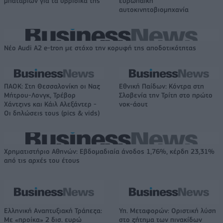
μπαταριών για τα υβριδικά της
ευρωπαϊκή
αυτοκινητοβιομηχανία
Νέο Audi A2 e-tron με στόχο την κορυφή της αποδοτικότητας
ΠΑΟΚ: Στη Θεσσαλονίκη οι Ναζ
Εθνική Παίδων: Κόντρα στη
Μήτρου-Λονγκ, Τρέβορ
Σλοβενία την Τρίτη στο πρώτο
Χάντζινς και Κάιλ Αλεξάντερ -
νοκ-άουτ
Οι δηλώσεις τους (pics & vids)
Χρηματιστήριο Αθηνών: Εβδομαδιαία άνοδος 1,76%, κέρδη 23,31%
από τις αρχές του έτους
Ελληνική Αναπτυξιακή Τράπεζα:
Υπ. Μεταφορών: Οριστική λύση
Με «προίκα» 2 δισ. ευρώ
στο ζήτημα των πινακίδων