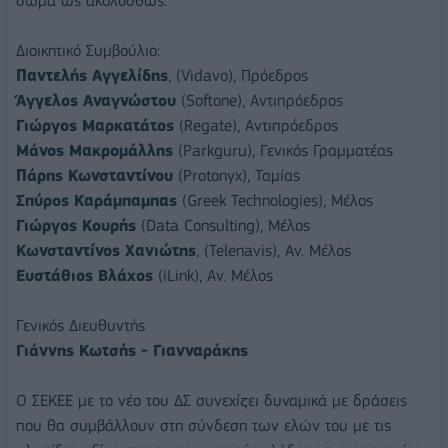
σώμα ως ακολούθως:
Διοικητικό Συμβούλιο:
Παντελής Αγγελίδης
, (Vidavo), Πρόεδρος
Άγγελος Αναγνώστου
(Softone), Αντιπρόεδρος
Γιώργος Μαρκατάτος
(Regate), Αντιπρόεδρος
Μάνος Μακρομάλλης
(Parkguru), Γενικός Γραμματέας
Πάρης Κωνσταντίνου
(Protonyx), Ταμίας
Σπύρος Καράμπαμπας
(Greek Technologies), Μέλος
Γιώργος Κουρής
(Data Consulting), Μέλος
Κωνσταντίνος Χανιώτης
, (Telenavis), Αν. Μέλος
Ευστάθιος Βλάχος
(iLink), Αν. Μέλος
Γενικός Διευθυντής
Γιάννης Κωτσής - Γιανναράκης
Ο ΣΕΚΕΕ με το νέο του ΔΣ συνεχίζει δυναμικά με δράσεις
που θα συμβάλλουν στη σύνδεση των ελών του με τις