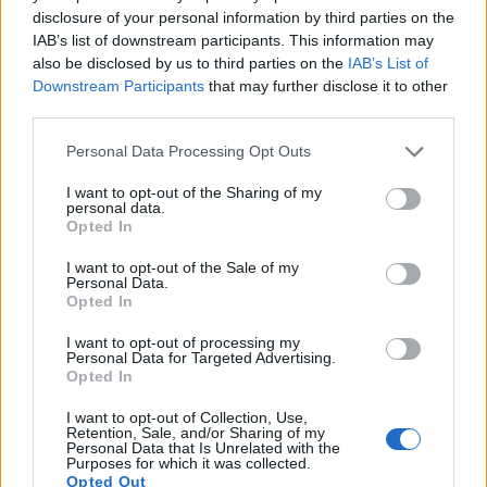
disclosure of your personal information by third parties on the
IAB’s list of downstream participants. This information may
also be disclosed by us to third parties on the
IAB’s List of
Downstream Participants
that may further disclose it to other
ΠΕΡΙΣΣΌΤΕΡΑ ΣΕ ΑΥΤΉ ΤΗΝ ΚΑΤΗΓΟΡΊΑ
third parties.
Personal Data Processing Opt Outs
I want to opt-out of the Sharing of my
personal data.
Opted In
Elpedison: Αίτηση για νέα
ΕΦΕΤ: Ανακαλείται κιμάς
I want to opt-out of the Sale of my
Personal Data.
μονάδα φυσικού αερίου
κοτόπουλο με σαλμονέλα
Opted In
07/06/2019 - 03:00
07/06/2019 - 03:00
I want to opt-out of processing my
Personal Data for Targeted Advertising.
Opted In
I want to opt-out of Collection, Use,
Retention, Sale, and/or Sharing of my
Personal Data that Is Unrelated with the
Purposes for which it was collected.
Opted Out