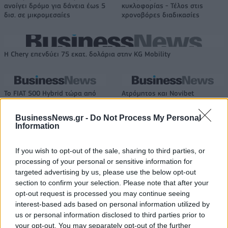
ανοίγει δρόμο για δάνεια έως 5
κυκλοφορίας - Τέλος στις
δισ. σε μικρομεσαίες
χρονοβόρες διαδικασίες
Η Chery επενδύει 75 εκατ. δολάρια στην KG Mobility
Το FIAT 500 Hybrid τώρα από
Ατρόμητος και Novibet
18.990 ευρώ
συνεχίζουν μαζί: Ανανέωση της
συνεργασίας τους μέχρι το
BusinessNews.gr -
Do Not Process My Personal
2028
Information
If you wish to opt-out of the sale, sharing to third parties, or
18η συνεχόμενη χρονιά για τον ΟΤΕ στη διεθνή σειρά δεικτών
processing of your personal or sensitive information for
FTSE4Good
targeted advertising by us, please use the below opt-out
section to confirm your selection. Please note that after your
opt-out request is processed you may continue seeing
interest-based ads based on personal information utilized by
Alpha Bank: Για πρώτη φορά το Αρχαίο Θέατρο Επιδαύρου άνοιξε τις
us or personal information disclosed to third parties prior to
πύλες του σε όλους
your opt-out. You may separately opt-out of the further