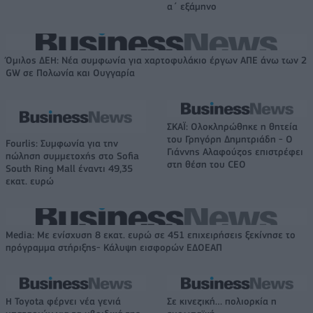
α΄ εξάμηνο
Όμιλος ΔΕΗ: Νέα συμφωνία για χαρτοφυλάκιο έργων ΑΠΕ άνω των 2
GW σε Πολωνία και Ουγγαρία
ΣΚΑΪ: Ολοκληρώθηκε η θητεία
του Γρηγόρη Δημητριάδη - Ο
Fourlis: Συμφωνία για την
Γιάννης Αλαφούζος επιστρέφει
πώληση συμμετοχής στο Sofia
στη θέση του CEO
South Ring Mall έναντι 49,35
εκατ. ευρώ
Media: Με ενίσχυση 8 εκατ. ευρώ σε 451 επιχειρήσεις ξεκίνησε το
πρόγραμμα στήριξης- Κάλυψη εισφορών ΕΔΟΕΑΠ
Η Toyota φέρνει νέα γενιά
Σε κινεζική… πολιορκία η