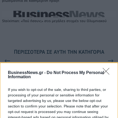
βιωσιμότητα σε καθημερινή πράξη
Stoiximan: «Πού ήσουν;» στις μεγάλες στιγμές του Ολυμπιακού
ΠΕΡΙΣΣΌΤΕΡΑ ΣΕ ΑΥΤΉ ΤΗΝ ΚΑΤΗΓΟΡΊΑ
BusinessNews.gr -
Do Not Process My Personal
Information
If you wish to opt-out of the sale, sharing to third parties, or
Οι εργαζόμενοι της
processing of your personal or sensitive information for
INTERAMERICAN στο
Πρόγραμμα "SME Pre-
targeted advertising by us, please use the below opt-out
Αστεροσκοπείο Αθηνών
listing Support" για την
section to confirm your selection. Please note that after your
υποστήριξη των ΜμΕ στην
28/05/2019 - 03:00
opt-out request is processed you may continue seeing
Ελλάδα
interest-based ads based on personal information utilized by