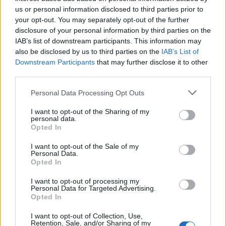
28/05/2019 - 03:00
us or personal information disclosed to third parties prior to
your opt-out. You may separately opt-out of the further
disclosure of your personal information by third parties on the
IAB’s list of downstream participants. This information may
also be disclosed by us to third parties on the
IAB’s List of
Downstream Participants
that may further disclose it to other
third parties.
Personal Data Processing Opt Outs
I want to opt-out of the Sharing of my
personal data.
Opted In
I want to opt-out of the Sale of my
ΡΟΗ ΕΙΔΗΣΕΩΝ
Personal Data.
Opted In
I want to opt-out of processing my
Χρηματιστήριο: Πτώση κατά 0,18%, στα 315,71
Personal Data for Targeted Advertising.
εκατ. ευρώ ο τζίρος
Opted In
05/08/2026 - 18:27
ΟΙΚΟΝΟΜΙΑ
I want to opt-out of Collection, Use,
Retention, Sale, and/or Sharing of my