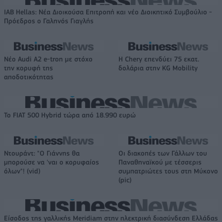
IAB Hellas: Νέα Διοικούσα Επιτροπή και νέο Διοικητικό Συμβούλιο -
Πρόεδρος ο Γαληνός Γιαγλής
Νέο Audi A2 e-tron με στόχο
Η Chery επενδύει 75 εκατ.
την κορυφή της
δολάρια στην KG Mobility
αποδοτικότητας
Το FIAT 500 Hybrid τώρα από 18.990 ευρώ
Ντουράντ: "Ο Γιάννης θα
Οι διακοπές των Γάλλων του
μπορούσε να 'ναι ο κορυφαίος
Παναθηναϊκού με τέσσερις
όλων"! (vid)
συμπατριώτες τους στη Μύκονο
(pic)
Είσοδος της γαλλικής Meridiam στην ηλεκτρική διασύνδεση Ελλάδας