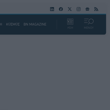
ΚΗ
ΚΟΣΜΟΣ
BN MAGAZINE
ΡΟΗ
ΜΕΝΟΥ