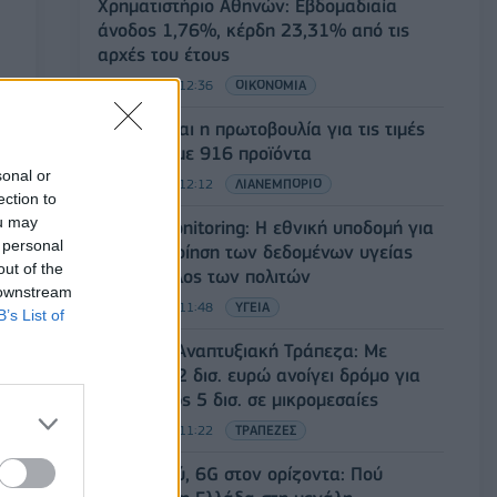
Χρηματιστήριο Αθηνών: Εβδομαδιαία
άνοδος 1,76%, κέρδη 23,31% από τις
αρχές του έτους
08/08/2026 - 12:36
ΟΙΚΟΝΟΜΙΑ
Διευρύνεται η πρωτοβουλία για τις τιμές
στο ράφι με 916 προϊόντα
sonal or
08/08/2026 - 12:12
ΛΙΑΝΕΜΠΟΡΙΟ
ection to
ou may
Health Monitoring: Η εθνική υποδομή για
 personal
την αξιοποίηση των δεδομένων υγείας
out of the
προς όφελος των πολιτών
 downstream
08/08/2026 - 11:48
ΥΓΕΙΑ
B’s List of
Ελληνική Αναπτυξιακή Τράπεζα: Με
«προίκα» 2 δισ. ευρώ ανοίγει δρόμο για
δάνεια έως 5 δισ. σε μικρομεσαίες
08/08/2026 - 11:22
ΤΡΑΠΕΖΕΣ
5G παντού, 6G στον ορίζοντα: Πού