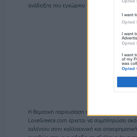
Opted 
ανάδειξης του εγχώριου ταλέντου τόσο εντός
I want t
Opted 
I want 
Advertis
Opted 
I want t
of my P
was col
Opted 
Η θεματική παρουσίαση της «αγοράς» του σύ
LoveGreece.com έρχεται να συμπληρώσει ακό
ταλέντου στην καλλιτεχνική και επιχειρηματικ