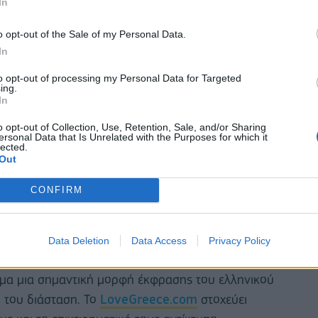
In
 όσο και εκτός συνόρων.»
o opt-out of the Sale of my Personal Data.
In
to opt-out of processing my Personal Data for Targeted
ing.
In
o opt-out of Collection, Use, Retention, Sale, and/or Sharing
ersonal Data that Is Unrelated with the Purposes for which it
lected.
Out
CONFIRM
Data Deletion
Data Access
Privacy Policy
γχρονου ελληνικού κοσμήματος από το
μα μια σημαντική μορφή έκφρασης του ελληνικού
ή του διάσταση. Το
LoveGreece.com
στοχεύει