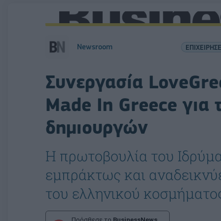
Newsroom
ΕΠΙΧΕΙΡΗΣΕ
Συνεργασία LoveGre
Made In Greece για
δημιουργών
Η πρωτοβουλία του Ιδρύματ
εμπράκτως και αναδεικνύ
του ελληνικού κοσμήματο
Πρόσθεσε το
BusinessNews