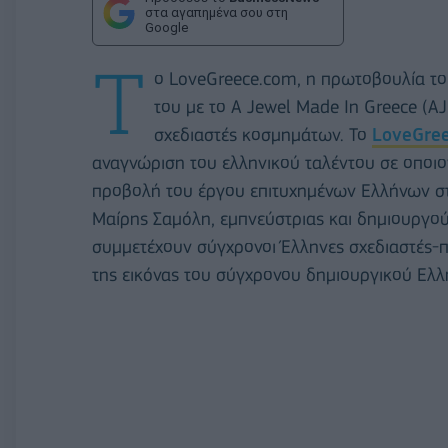
στα αγαπημένα σου στη
Google
Τ
ο LoveGreece.com, η πρωτοβουλία του
του με το Α Jewel Made In Greece (A
σχεδιαστές κοσμημάτων. Το
LoveGre
αναγνώριση του ελληνικού ταλέντου σε οποιο
προβολή του έργου επιτυχημένων Ελλήνων στη
Μαίρης Σαμόλη, εμπνεύστριας και δημιουργο
συμμετέχουν σύγχρονοι Έλληνες σχεδιαστές
της εικόνας του σύγχρονου δημιουργικού Ελλ