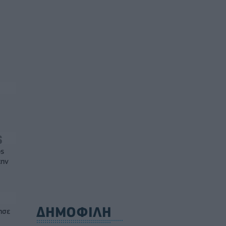
ός
την
ΔΗΜΟΦΙΛΗ
ησε