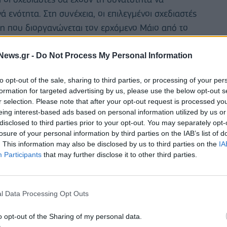
ενότητα. Στη συνέχεια, οι επιλεγμένοι σχεδιαστές
η που διοργανώνεται τον ερχόμενο Μάιο από το
η έκθεση των συλλογών τους αλλά και την απονομή
ρο καλλιτέχνη σε κάθε ενότητα.
News.gr -
Do Not Process My Personal Information
.com
και του AJMIG, η Πρόεδρος του Ιδρύματος Γ.
to opt-out of the sale, sharing to third parties, or processing of your per
formation for targeted advertising by us, please use the below opt-out s
τικά: «Για εμάς στο Ίδρυμα Γ. & Α. Μαμιδάκη η
r selection. Please note that after your opt-out request is processed y
λιτισμού του τόπου μας είναι πρωταρχικός σκοπός. Η
eing interest-based ads based on personal information utilized by us or
ποτελεί μια παράδοση που ξεκίνησε το 1988 στον
disclosed to third parties prior to your opt-out. You may separately opt-
losure of your personal information by third parties on the IAB’s list of
α πρωτότυπο Συμπόσιο Τέχνης με τη συμμετοχή
. This information may also be disclosed by us to third parties on the
IA
ών, καθοδηγούμενοι από την ιδέα πως ο τουρισμός
Participants
that may further disclose it to other third parties.
κή εμπειρία. Το Ίδρυμα συμμετέχει στη φετινή
αστάτης μέσω του LoveGreece.com, μία από τις
 στόχο την προβολή χαρισματικών Ελλήνων
l Data Processing Opt Outs
σιάσουν την καινοτομία μας ως χώρα. Κοινό σημείο
o opt-out of the Sharing of my personal data.
eece.com
και του AJMIG αποτελεί η επιθυμία