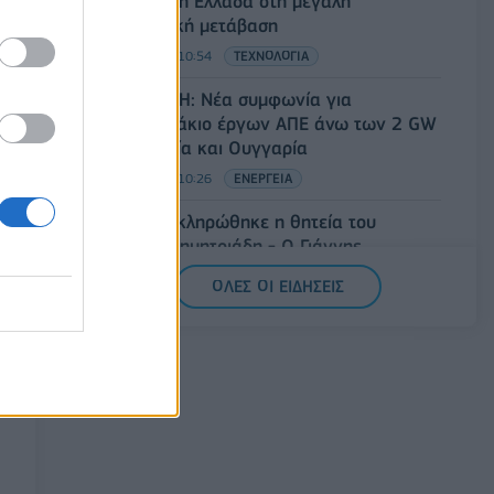
βρίσκεται η Ελλάδα στη μεγάλη
τεχνολογική μετάβαση
08/08/2026 - 10:54
ΤΕΧΝΟΛΟΓΙΑ
Όμιλος ΔΕΗ: Νέα συμφωνία για
χαρτοφυλάκιο έργων ΑΠΕ άνω των 2 GW
σε Πολωνία και Ουγγαρία
08/08/2026 - 10:26
ΕΝΕΡΓΕΙΑ
ΣΚΑΪ: Ολοκληρώθηκε η θητεία του
Γρηγόρη Δημητριάδη - Ο Γιάννης
Αλαφούζος επιστρέφει στη θέση του CEO
ΟΛΕΣ ΟΙ ΕΙΔΗΣΕΙΣ
08/08/2026 - 10:02
MEDIA
ΥΠΑΑΤ: Επιπλέον 12,5 εκατ. ευρώ στις
Περιφέρειες για την ενίσχυση της
βιοασφάλειας
07/08/2026 - 17:02
ΟΙΚΟΝΟΜΙΑ