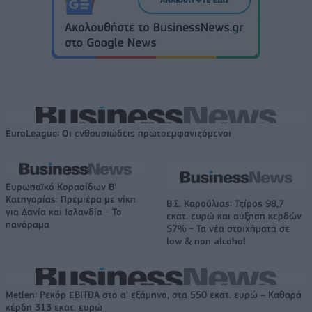
EuroLeague: Οι ενθουσιώδεις πρωτοεμφανιζόμενοι
Ευρωπαϊκό Κορασίδων Β'
Κατηγορίας: Πρεμιέρα με νίκη
Β.Σ. Καρούλιας: Τζίρος 98,7
για Δανία και Ισλανδία - Το
εκατ. ευρώ και αύξηση κερδών
πανόραμα
57% - Τα νέα στοιχήματα σε
low & non alcohol
Metlen: Ρεκόρ EBITDA στο α' εξάμηνο, στα 550 εκατ. ευρώ – Καθαρά
κέρδη 313 εκατ. ευρώ