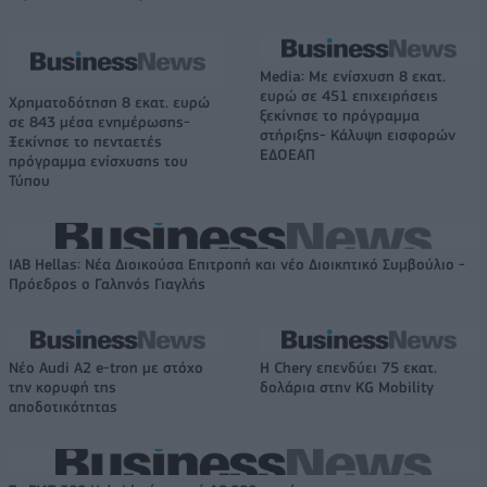
Media: Με ενίσχυση 8 εκατ.
ευρώ σε 451 επιχειρήσεις
Χρηματοδότηση 8 εκατ. ευρώ
ξεκίνησε το πρόγραμμα
σε 843 μέσα ενημέρωσης-
στήριξης- Κάλυψη εισφορών
Ξεκίνησε το πενταετές
ΕΔΟΕΑΠ
πρόγραμμα ενίσχυσης του
Τύπου
IAB Hellas: Νέα Διοικούσα Επιτροπή και νέο Διοικητικό Συμβούλιο -
Πρόεδρος ο Γαληνός Γιαγλής
Νέο Audi A2 e-tron με στόχο
Η Chery επενδύει 75 εκατ.
την κορυφή της
δολάρια στην KG Mobility
αποδοτικότητας