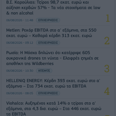
Β.Σ. Καρούλιας: Τζίρος 98,7 εκατ. ευρώ και
αύξηση κερδών 57% - Τα νέα στοιχήματα σε low
& non alcohol
06/08/2026 - 11:48
ΕΠΙΧΕΙΡΗΣΕΙΣ
Metlen: Ρεκόρ EBITDA στο α' εξάμηνο, στα 550
εκατ. ευρώ – Καθαρά κέρδη 313 εκατ. ευρώ
06/08/2026 - 09:12
ΕΠΙΧΕΙΡΗΣΕΙΣ
Ρωσία: Η Μόσχα δηλώνει ότι κατέρριψε 605
ουκρανικά drones τη νύχτα - Ελαφρές ζημιές σε
αποθήκη της Wildberries
06/08/2026 - 10:30
ΚΟΣΜΟΣ
HELLENiQ ENERGY: Κέρδη 393 εκατ. ευρώ στο α'
εξάμηνο – Στα 734 εκατ. ευρώ τα EBITDA
06/08/2026 - 08:05
ΕΠΙΧΕΙΡΗΣΕΙΣ
Viohalco: Αυξημένος κατά 14% ο τζίρος στο α'
εξάμηνο, στα 4,3 δισ. ευρώ – Στα 446 εκατ. ευρώ
τα EBITDA