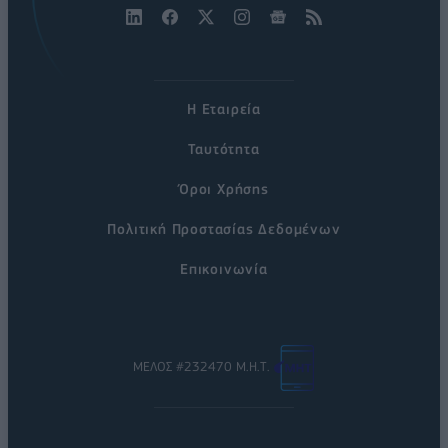
Η Εταιρεία
Ταυτότητα
Όροι Χρήσης
Πολιτική Προστασίας Δεδομένων
Επικοινωνία
ΜΕΛΟΣ #232470 Μ.Η.Τ.