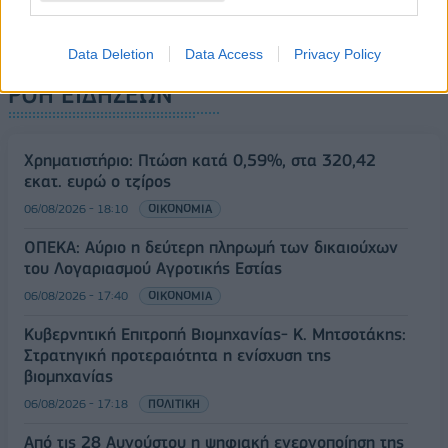
Data Deletion
Data Access
Privacy Policy
ΡΟΗ ΕΙΔΗΣΕΩΝ
Χρηματιστήριο: Πτώση κατά 0,59%, στα 320,42
εκατ. ευρώ ο τζίρος
06/08/2026 - 18:10
ΟΙΚΟΝΟΜΙΑ
ΟΠΕΚΑ: Αύριο η δεύτερη πληρωμή των δικαιούχων
του Λογαριασμού Αγροτικής Εστίας
06/08/2026 - 17:40
ΟΙΚΟΝΟΜΙΑ
Κυβερνητική Επιτροπή Βιομηχανίας- Κ. Μητσοτάκης:
Στρατηγική προτεραιότητα η ενίσχυση της
βιομηχανίας
06/08/2026 - 17:18
ΠΟΛΙΤΙΚΗ
Από τις 28 Αυγούστου η ψηφιακή ενεργοποίηση της