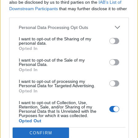
also be disclosed by us to third parties on the
IAB’s List of
Downstream Participants
that may further disclose it to other
third parties.
Personal Data Processing Opt Outs
I want to opt-out of the Sharing of my
ΑΧΑ: Βράβευση των
personal data.
συνεργατών με τις
SUNLIGHT: Διεθνής
Opted In
μεγαλύτερες επιτυχίες
διάκριση από τον Όμιλο
I want to opt-out of the Sale of my
ΝΑCCO Material Handling
06/04/2015 - 03:00
Personal Data.
Group
Opted In
06/04/2015 - 03:00
I want to opt-out of processing my
Personal Data for Targeted Advertising.
Opted In
I want to opt-out of Collection, Use,
Retention, Sale, and/or Sharing of my
Personal Data that Is Unrelated with the
Purposes for which it was collected.
Opted Out
CONFIRM