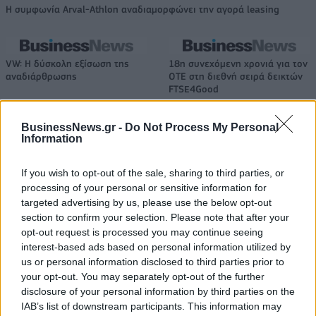
Η συμφωνία Arval-Athlon αναδιαμορφώνει την αγορά leasing
VW: Η δύσκολη εξίσωση της
18η συνεχόμενη χρονιά για τον
αναδιάρθρωσης
ΟΤΕ στη διεθνή σειρά δεικτών
FTSE4Good
BusinessNews.gr -
Do Not Process My Personal
Information
Alpha Bank: Για πρώτη φορά το Αρχαίο Θέατρο Επιδαύρου άνοιξε τις
πύλες του σε όλους
If you wish to opt-out of the sale, sharing to third parties, or
processing of your personal or sensitive information for
targeted advertising by us, please use the below opt-out
ESG Report 2025: Πώς η ΑΒ Βασιλόπουλος μετατρέπει τη
section to confirm your selection. Please note that after your
βιωσιμότητα σε καθημερινή πράξη
opt-out request is processed you may continue seeing
interest-based ads based on personal information utilized by
us or personal information disclosed to third parties prior to
your opt-out. You may separately opt-out of the further
disclosure of your personal information by third parties on the
ΠΕΡΙΣΣΌΤΕΡΑ ΣΕ ΑΥΤΉ ΤΗΝ ΚΑΤΗΓΟΡΊΑ
IAB’s list of downstream participants. This information may