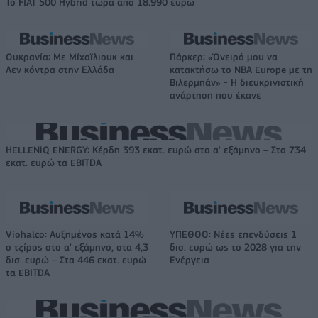
Το FIAT 500 Hybrid τώρα από 18.990 ευρώ
Ουκρανία: Με Μίχαϊλιουκ και
Πάρκερ: «Όνειρό μου να
Λεν κόντρα στην Ελλάδα
κατακτήσω το ΝΒΑ Europe με τη
Βιλερμπάν» - Η διευκρινιστική
ανάρτηση που έκανε
HELLENiQ ENERGY: Κέρδη 393 εκατ. ευρώ στο α' εξάμηνο – Στα 734
εκατ. ευρώ τα EBITDA
Viohalco: Αυξημένος κατά 14%
ΥΠΕΘΟΟ: Νέες επενδύσεις 1
ο τζίρος στο α' εξάμηνο, στα 4,3
δισ. ευρώ ως το 2028 για την
δισ. ευρώ – Στα 446 εκατ. ευρώ
Ενέργεια
τα EBITDA