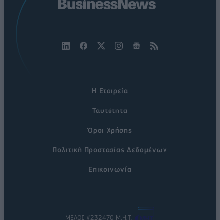
Η Εταιρεία
Ταυτότητα
Όροι Χρήσης
Πολιτική Προστασίας Δεδομένων
Επικοινωνία
ΜΕΛΟΣ #232470 Μ.Η.Τ.