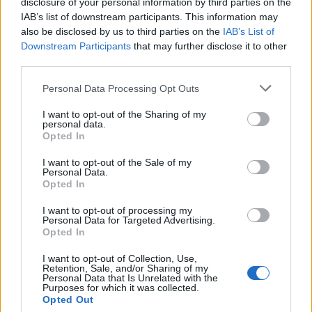
disclosure of your personal information by third parties on the
IAB’s list of downstream participants. This information may
also be disclosed by us to third parties on the
IAB’s List of
Το FIAT 500 Hybrid τώρα από
Ατρόμητος και Novibet
Downstream Participants
that may further disclose it to other
18.990 ευρώ
συνεχίζουν μαζί: Ανανέωση της
third parties.
συνεργασίας τους μέχρι το
2028
Personal Data Processing Opt Outs
I want to opt-out of the Sharing of my
personal data.
Opted In
18η συνεχόμενη χρονιά για τον ΟΤΕ στη διεθνή σειρά δεικτών
FTSE4Good
I want to opt-out of the Sale of my
Personal Data.
Opted In
Alpha Bank: Για πρώτη φορά το Αρχαίο Θέατρο Επιδαύρου άνοιξε τις
I want to opt-out of processing my
πύλες του σε όλους
Personal Data for Targeted Advertising.
Opted In
I want to opt-out of Collection, Use,
Retention, Sale, and/or Sharing of my
Personal Data that Is Unrelated with the
Purposes for which it was collected.
ΠΕΡΙΣΣΌΤΕΡΑ ΣΕ ΑΥΤΉ ΤΗΝ ΚΑΤΗΓΟΡΊΑ
Opted Out