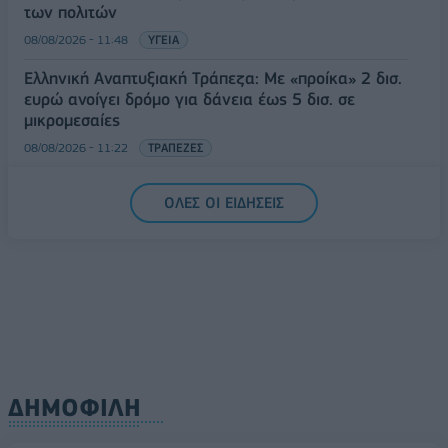
των πολιτών
08/08/2026 - 11:48
ΥΓΕΙΑ
Ελληνική Αναπτυξιακή Τράπεζα: Με «προίκα» 2 δισ.
ευρώ ανοίγει δρόμο για δάνεια έως 5 δισ. σε
μικρομεσαίες
08/08/2026 - 11:22
ΤΡΑΠΕΖΕΣ
5G παντού, 6G στον ορίζοντα: Πού βρίσκεται η
ΟΛΕΣ ΟΙ ΕΙΔΗΣΕΙΣ
Ελλάδα στη μεγάλη τεχνολογική μετάβαση
08/08/2026 - 10:54
ΤΕΧΝΟΛΟΓΙΑ
ΔΗΜΟΦΙΛΗ