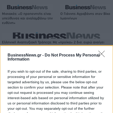
Μισιακός: «Ο προπονητής είναι
Ο Γιάννης Αγραβάνης στον Βίκο
υπεύθυνος και αναλαμβάνω την
Ιωαννίνων
ευθύνη»
Ελληνική Αναπτυξιακή Τράπεζα: Με «προίκα» 2 δισ. ευρώ ανοίγει
δρόμο για δάνεια έως 5 δισ. σε μικρομεσαίες
BusinessNews.gr -
Do Not Process My Personal
Information
If you wish to opt-out of the sale, sharing to third parties, or
Β.Σ. Καρούλιας: Τζίρος 98,7
Deloitte Ελλάδος:
processing of your personal or sensitive information for
εκατ. ευρώ και αύξηση κερδών
Χρηματοοικονομικός
57% - Τα νέα στοιχήματα σε
σύμβουλος της ΔΕΗ για την
targeted advertising by us, please use the below opt-out
low & non alcohol
είσοδο στην πολωνική αγορά
section to confirm your selection. Please note that after your
ενέργειας
opt-out request is processed you may continue seeing
interest-based ads based on personal information utilized by
us or personal information disclosed to third parties prior to
your opt-out. You may separately opt-out of the further
Η Chery επενδύει 75 εκατ. δολάρια στην KG Mobility