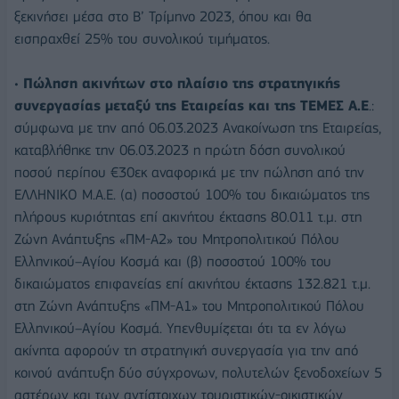
ξεκινήσει μέσα στο Β’ Τρίμηνο 2023, όπου και θα
εισπραχθεί 25% του συνολικού τιμήματος.
•
Πώληση ακινήτων στο πλαίσιο της στρατηγικής
συνεργασίας μεταξύ της Εταιρείας και της ΤΕΜΕΣ Α.Ε
.:
σύμφωνα με την από 06.03.2023 Ανακοίνωση της Εταιρείας,
καταβλήθηκε την 06.03.2023 η πρώτη δόση συνολικού
ποσού περίπου €30εκ αναφορικά με την πώληση από την
ΕΛΛΗΝΙΚΟ Μ.Α.Ε. (α) ποσοστού 100% του δικαιώματος της
πλήρους κυριότητας επί ακινήτου έκτασης 80.011 τ.μ. στη
Ζώνη Ανάπτυξης «ΠΜ-Α2» του Μητροπολιτικού Πόλου
Ελληνικού–Αγίου Κοσμά και (β) ποσοστού 100% του
δικαιώματος επιφανείας επί ακινήτου έκτασης 132.821 τ.μ.
στη Ζώνη Ανάπτυξης «ΠΜ-Α1» του Μητροπολιτικού Πόλου
Ελληνικού–Αγίου Κοσμά. Υπενθυμίζεται ότι τα εν λόγω
ακίνητα αφορούν τη στρατηγική συνεργασία για την από
κοινού ανάπτυξη δύο σύγχρονων, πολυτελών ξενοδοχείων 5
αστέρων και των αντίστοιχων τουριστικών-οικιστικών