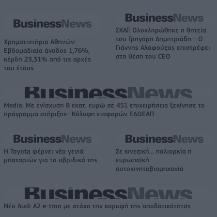
ΣΚΑΪ: Ολοκληρώθηκε η θητεία
του Γρηγόρη Δημητριάδη - Ο
Χρηματιστήριο Αθηνών:
Γιάννης Αλαφούζος επιστρέφει
Εβδομαδιαία άνοδος 1,76%,
στη θέση του CEO
κέρδη 23,31% από τις αρχές
του έτους
Media: Με ενίσχυση 8 εκατ. ευρώ σε 451 επιχειρήσεις ξεκίνησε το
πρόγραμμα στήριξης- Κάλυψη εισφορών ΕΔΟΕΑΠ
Η Toyota φέρνει νέα γενιά
Σε κινεζική… πολιορκία η
μπαταριών για τα υβριδικά της
ευρωπαϊκή
αυτοκινητοβιομηχανία
Νέο Audi A2 e-tron με στόχο την κορυφή της αποδοτικότητας