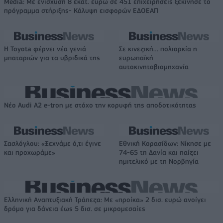
Media: Με ενίσχυση 8 εκατ. ευρώ σε 451 επιχειρήσεις ξεκίνησε το
πρόγραμμα στήριξης- Κάλυψη εισφορών ΕΔΟΕΑΠ
Η Toyota φέρνει νέα γενιά
Σε κινεζική… πολιορκία η
μπαταριών για τα υβριδικά της
ευρωπαϊκή
αυτοκινητοβιομηχανία
Νέο Audi A2 e-tron με στόχο την κορυφή της αποδοτικότητας
Σασλόγλου: «Ξεχνάμε ό,τι έγινε
Εθνική Κορασίδων: Νίκησε με
και προχωράμε»
74-65 τη Δανία και παίζει
ημιτελικό με τη Νορβηγία
Ελληνική Αναπτυξιακή Τράπεζα: Με «προίκα» 2 δισ. ευρώ ανοίγει
δρόμο για δάνεια έως 5 δισ. σε μικρομεσαίες