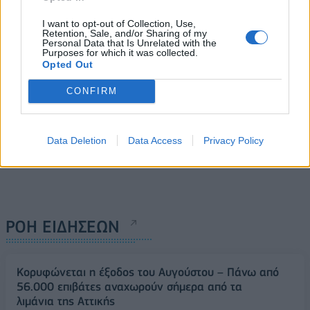
νοικοκυριά μέσω ΑΠΕ
31/12/2025 - 15:40
30/12/2025 - 13:53
I want to opt-out of Collection, Use,
Retention, Sale, and/or Sharing of my
Personal Data that Is Unrelated with the
Purposes for which it was collected.
Opted Out
CONFIRM
Data Deletion
Data Access
Privacy Policy
ΡΟΗ ΕΙΔΗΣΕΩΝ
Κορυφώνεται η έξοδος του Αυγούστου – Πάνω από
56.000 επιβάτες αναχωρούν σήμερα από τα
λιμάνια της Αττικής