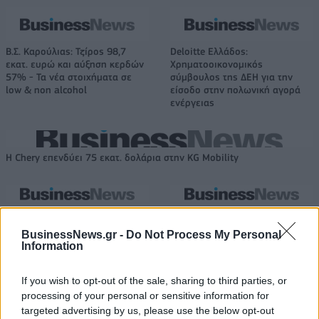
Β.Σ. Καρούλιας: Τζίρος 98,7
Deloitte Ελλάδος:
εκατ. ευρώ και αύξηση κερδών
Χρηματοοικονομικός
57% - Τα νέα στοιχήματα σε
σύμβουλος της ΔΕΗ για την
low & non alcohol
είσοδο στην πολωνική αγορά
ενέργειας
Η Chery επενδύει 75 εκατ. δολάρια στην KG Mobility
Το FIAT 500 Hybrid τώρα από
Ατρόμητος και Novibet
18.990 ευρώ
συνεχίζουν μαζί: Ανανέωση της
BusinessNews.gr -
Do Not Process My Personal
συνεργασίας τους μέχρι το
Information
2028
If you wish to opt-out of the sale, sharing to third parties, or
processing of your personal or sensitive information for
18η συνεχόμενη χρονιά για τον ΟΤΕ στη διεθνή σειρά δεικτών
targeted advertising by us, please use the below opt-out
FTSE4Good