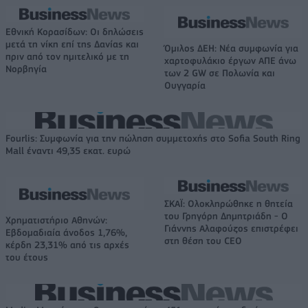
Εθνική Κορασίδων: Οι δηλώσεις
μετά τη νίκη επί της Δανίας και
Όμιλος ΔΕΗ: Νέα συμφωνία για
πριν από τον ημιτελικό με τη
χαρτοφυλάκιο έργων ΑΠΕ άνω
Νορβηγία
των 2 GW σε Πολωνία και
Ουγγαρία
Fourlis: Συμφωνία για την πώληση συμμετοχής στο Sofia South Ring
Mall έναντι 49,35 εκατ. ευρώ
ΣΚΑΪ: Ολοκληρώθηκε η θητεία
του Γρηγόρη Δημητριάδη - Ο
Χρηματιστήριο Αθηνών:
Γιάννης Αλαφούζος επιστρέφει
Εβδομαδιαία άνοδος 1,76%,
στη θέση του CEO
κέρδη 23,31% από τις αρχές
του έτους