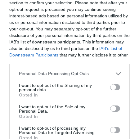
section to confirm your selection. Please note that after your
opt-out request is processed you may continue seeing
interest-based ads based on personal information utilized by
us or personal information disclosed to third parties prior to
Alpha Bank: Για πρώτη φορά το Αρχαίο Θέατρο Επιδαύρου άνοιξε τις
your opt-out. You may separately opt-out of the further
πύλες του σε όλους
disclosure of your personal information by third parties on the
IAB’s list of downstream participants. This information may
also be disclosed by us to third parties on the
IAB’s List of
Downstream Participants
that may further disclose it to other
third parties.
ΠΕΡΙΣΣΌΤΕΡΑ ΣΕ ΑΥΤΉ ΤΗΝ ΚΑΤΗΓΟΡΊΑ
Personal Data Processing Opt Outs
I want to opt-out of the Sharing of my
personal data.
Opted In
I want to opt-out of the Sale of my
Personal Data.
Opted In
Πρόγραμμα "Απόλλων":
CHN ENERGY: Προκλήσεις
Μείωση του ενεργειακού
και ευκαιρίες για τις ΑΠΕ
I want to opt-out of processing my
Personal Data for Targeted Advertising.
κόστους για ευάλωτα
στην Ελλάδα
Opted In