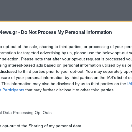
ς ΔΕΗ για κατανάλωση έως 500 κιλοβατώρες το
News.gr -
Do Not Process My Personal Information
 κιλοβατώρα έναντι 11,898 τον Ιούνιο
.
άλωση (πάνω από 500 κιλοβατώρες το μήνα) είναι
to opt-out of the sale, sharing to third parties, or processing of your per
 για το νυχτερινό 11,418 σεντς ανά κιλοβατώρα
formation for targeted advertising by us, please use the below opt-out s
r selection. Please note that after your opt-out request is processed y
eing interest-based ads based on personal information utilized by us or
disclosed to third parties prior to your opt-out. You may separately opt-
 ΔΕΗ παραμένει σε χαμηλότερα επίπεδα σε σχέση με
losure of your personal information by third parties on the IAB’s list of
35 σεντς έως 500 κιλοβατώρες, 14,595 για
. This information may also be disclosed by us to third parties on the
IA
Participants
that may further disclose it to other third parties.
νυχτερινό.
του Ιουλίου από την πλειονότητα των
l Data Processing Opt Outs
o opt-out of the Sharing of my personal data.