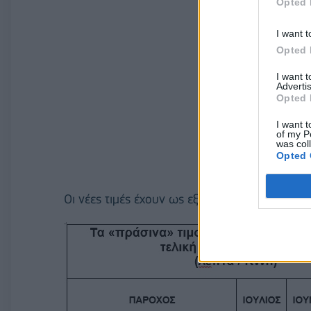
Opted 
I want t
Opted 
I want 
Advertis
Opted 
I want t
of my P
was col
Opted 
Οι νέες τιμές έχουν ως εξής: