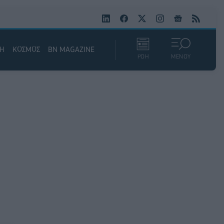
ΚΗ
ΚΟΣΜΟΣ
BN MAGAZINE
ΡΟΗ
ΜΕΝΟΥ