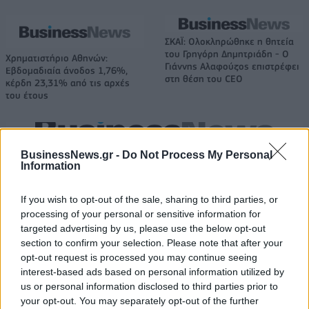
ΣΚΑΪ: Ολοκληρώθηκε η θητεία
του Γρηγόρη Δημητριάδη - Ο
Χρηματιστήριο Αθηνών:
Γιάννης Αλαφούζος επιστρέφει
Εβδομαδιαία άνοδος 1,76%,
στη θέση του CEO
κέρδη 23,31% από τις αρχές
του έτους
Media: Με ενίσχυση 8 εκατ. ευρώ σε 451 επιχειρήσεις ξεκίνησε το
BusinessNews.gr -
Do Not Process My Personal
πρόγραμμα στήριξης- Κάλυψη εισφορών ΕΔΟΕΑΠ
Information
If you wish to opt-out of the sale, sharing to third parties, or
processing of your personal or sensitive information for
Η Toyota φέρνει νέα γενιά
Σε κινεζική… πολιορκία η
μπαταριών για τα υβριδικά της
ευρωπαϊκή
targeted advertising by us, please use the below opt-out
αυτοκινητοβιομηχανία
section to confirm your selection. Please note that after your
opt-out request is processed you may continue seeing
interest-based ads based on personal information utilized by
us or personal information disclosed to third parties prior to
Νέο Audi A2 e-tron με στόχο την κορυφή της αποδοτικότητας
your opt-out. You may separately opt-out of the further