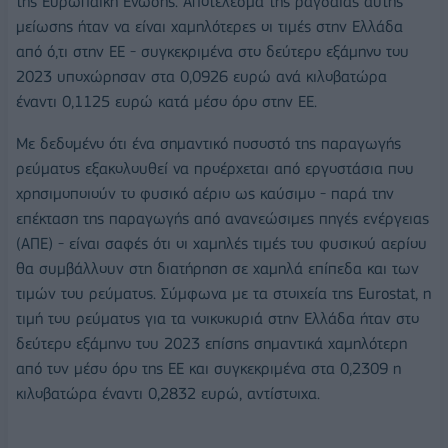
της Ευρωπαϊκή Ενωσης. Αποτέλεσμα της ραγδαίας αυτής
μείωσης ήταν να είναι χαμηλότερες οι τιμές στην Ελλάδα
από ό,τι στην ΕΕ - συγκεκριμένα στο δεύτερο εξάμηνο του
2023 υποχώρησαν στα 0,0926 ευρώ ανά κιλοβατώρα
έναντι 0,1125 ευρώ κατά μέσο όρο στην ΕΕ.
Με δεδομένο ότι ένα σημαντικό ποσοστό της παραγωγής
ρεύματος εξακολουθεί να προέρχεται από εργοστάσια που
χρησιμοποιούν το φυσικό αέριο ως καύσιμο - παρά την
επέκταση της παραγωγής από ανανεώσιμες πηγές ενέργειας
(ΑΠΕ) - είναι σαφές ότι οι χαμηλές τιμές του φυσικού αερίου
θα συμβάλλουν στη διατήρηση σε χαμηλά επίπεδα και των
τιμών του ρεύματος. Σύμφωνα με τα στοιχεία της Eurostat, η
τιμή του ρεύματος για τα νοικοκυριά στην Ελλάδα ήταν στο
δεύτερο εξάμηνο του 2023 επίσης σημαντικά χαμηλότερη
από τον μέσο όρο της ΕΕ και συγκεκριμένα στα 0,2309 η
κιλοβατώρα έναντι 0,2832 ευρώ, αντίστοιχα.