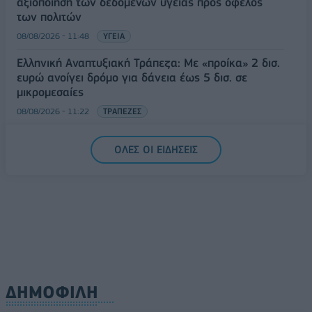
αξιοποίηση των δεδομένων υγείας προς όφελος
των πολιτών
08/08/2026 - 11:48
ΥΓΕΙΑ
Ελληνική Αναπτυξιακή Τράπεζα: Με «προίκα» 2 δισ.
ευρώ ανοίγει δρόμο για δάνεια έως 5 δισ. σε
μικρομεσαίες
08/08/2026 - 11:22
ΤΡΑΠΕΖΕΣ
5G παντού, 6G στον ορίζοντα: Πού βρίσκεται η
ΟΛΕΣ ΟΙ ΕΙΔΗΣΕΙΣ
Ελλάδα στη μεγάλη τεχνολογική μετάβαση
08/08/2026 - 10:54
ΤΕΧΝΟΛΟΓΙΑ
ΔΗΜΟΦΙΛΗ