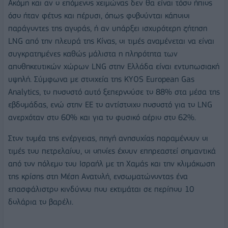
Ακόμη και αν ο επόμενος χειμώνας δεν θα είναι τόσο ήπιος
όσο ήταν φέτος και πέρυσι, όπως φοβούνται κάποιοι
παράγοντες της αγοράς, ή αν υπάρξει ισχυρότερη ζήτηση
LNG από την πλευρά της Κίνας, οι τιμές αναμένεται να είναι
συγκρατημένες καθώς μάλιστα η πληρότητα των
αποθηκευτικών χώρων LNG στην Ελλάδα είναι εντυπωσιακή
υψηλή. Σύμφωνα με στοιχεία της KYOS European Gas
Analytics, το ποσοστό αυτό ξεπερνούσε το 88% στα μέσα της
εβδομάδας, ενώ στην ΕΕ το αντίστοιχο ποσοστό για το LNG
ανερχόταν στο 60% και για το φυσικό αέριο στο 62%.
Στον τομέα της ενέργειας, πηγή ανησυχίας παραμένουν οι
τιμές του πετρελαίου, οι οποίες έχουν επηρεαστεί σημαντικά
από τον πόλεμο του Ισραήλ με τη Χαμάς και την κλιμάκωση
της κρίσης στη Μέση Ανατολή, ενσωματώνοντας ένα
επασφάλιστρο κινδύνου που εκτιμάται σε περίπου 10
δολάρια το βαρέλι.