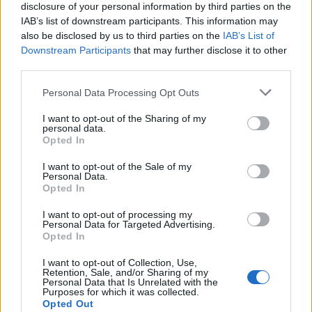
disclosure of your personal information by third parties on the
IAB’s list of downstream participants. This information may
also be disclosed by us to third parties on the
IAB’s List of
Εθνική Παίδων: Απώλεσε
Ο Γιάννης Αγραβάνης στον Βίκο
προβάδισμα 13 πόντων και
Ιωαννίνων
Downstream Participants
that may further disclose it to other
έχασε 84-89 από το Ισραήλ
third parties.
Personal Data Processing Opt Outs
Ελληνική Αναπτυξιακή Τράπεζα: Με «προίκα» 2 δισ. ευρώ ανοίγει
I want to opt-out of the Sharing of my
δρόμο για δάνεια έως 5 δισ. σε μικρομεσαίες
personal data.
Opted In
I want to opt-out of the Sale of my
Personal Data.
Opted In
Β.Σ. Καρούλιας: Τζίρος 98,7
Deloitte Ελλάδος:
εκατ. ευρώ και αύξηση κερδών
Χρηματοοικονομικός
I want to opt-out of processing my
57% - Τα νέα στοιχήματα σε
σύμβουλος της ΔΕΗ για την
Personal Data for Targeted Advertising.
low & non alcohol
είσοδο στην πολωνική αγορά
Opted In
ενέργειας
I want to opt-out of Collection, Use,
Retention, Sale, and/or Sharing of my
Personal Data that Is Unrelated with the
Purposes for which it was collected.
Η Chery επενδύει 75 εκατ. δολάρια στην KG Mobility
Opted Out