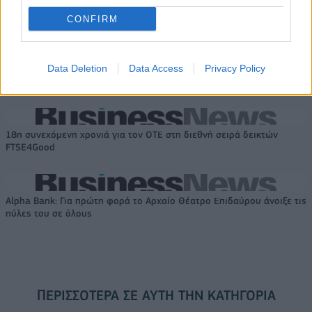
CONFIRM
Το FIAT 500 Hybrid τώρα από
Ατρόμητος και Novibet
18.990 ευρώ
συνεχίζουν μαζί: Ανανέωση της
Data Deletion
Data Access
Privacy Policy
συνεργασίας τους μέχρι το
2028
18η συνεχόμενη χρονιά για τον ΟΤΕ στη διεθνή σειρά δεικτών
FTSE4Good
Alpha Bank: Για πρώτη φορά το Αρχαίο Θέατρο Επιδαύρου άνοιξε τις
πύλες του σε όλους
ΠΕΡΙΣΣΌΤΕΡΑ ΣΕ ΑΥΤΉ ΤΗΝ ΚΑΤΗΓΟΡΊΑ