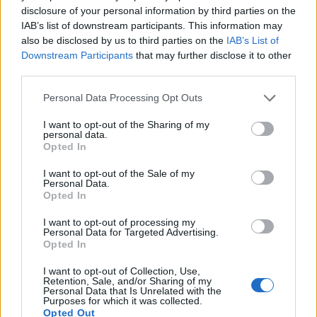
disclosure of your personal information by third parties on the
IAB’s list of downstream participants. This information may
also be disclosed by us to third parties on the
IAB’s List of
Downstream Participants
that may further disclose it to other
third parties.
ΠΕΡΙΣΣΌΤΕΡΑ ΣΕ ΑΥΤΉ ΤΗΝ ΚΑΤΗΓΟΡΊΑ
Personal Data Processing Opt Outs
I want to opt-out of the Sharing of my
personal data.
Opted In
I want to opt-out of the Sale of my
Στην Αθήνα ο
Personal Data.
αντιπρόεδρος της
Opted In
τουρκικής κυβέρνησης
Επίθεση Άδωνι σε
I want to opt-out of processing my
Λαζόπουλο: "Έχει βλάψει
02/11/2017 - 02:00
Personal Data for Targeted Advertising.
σοβαρά την Ελλάδα-
Opted In
Έσπειρε μίσος"
I want to opt-out of Collection, Use,
02/11/2017 - 02:00
Retention, Sale, and/or Sharing of my
Personal Data that Is Unrelated with the
Purposes for which it was collected.
Opted Out