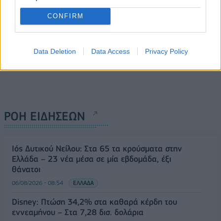
CONFIRM
Data Deletion
Data Access
Privacy Policy
ΡΟΗ ΕΙΔΗΣΕΩΝ
Ιός Δυτικού Νείλου: Στα 65 τα κρούσματα στην
Ελλάδα – 23 νέα μέσα σε μία εβδομάδα, έξι
θάνατοι
06/08/2026 - 08:54
ΕΛΛΑΔΑ
Disney: Πτώση 34,2% στα καθαρά κέρδη του
εννεαμήνου – Στα 7,28 δισ. δολάρια