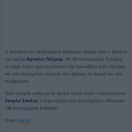
Ο δεύτερος πιο κερδοφόρος διάσημος νεκρός είναι ο θρύλος
του γκολφ
Άρνολντ Πάλμερ.
Με 40 εκατομμύρια δολάρια,
εν μέρει λόγω των πωλήσεων της λεμονάδας στην Αριζόνα
και του παγωμένου τσαγιού που φέρουν το όνομά του στη
συσκευασία.
Τρίτη (νεκρή) «κότα με τα χρυσά αυγά» είναι ο πασίγνωστος
Τσαρλς Σουλτς,
ο δημιουργός των αγαπημένων «Peanuts»
(38 εκατομμύρια δολάρια).
Πηγή:
skai.gr