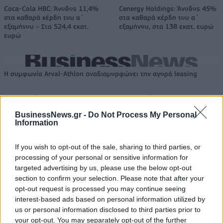
Coca-Cola HBC: Άνοδος 11,4%
Cenergy Holdings: Άνοδος 45%
στα καθαρά κέρδη του α΄
στα καθαρά κέρδη του α΄
εξαμήνου – Στα 524,4 εκατ.
εξαμήνου, στα 138 εκατ. ευρώ
ευρώ
Η συμφωνία Arval-Athlon αναδιαμορφώνει την αγορά leasing
VW: Η δύσκολη εξίσωση της
Alpha Bank: Για πρώτη φορά το
BusinessNews.gr -
Do Not Process My Personal
αναδιάρθρωσης
Αρχαίο Θέατρο Επιδαύρου
Information
άνοιξε τις πύλες του σε όλους
If you wish to opt-out of the sale, sharing to third parties, or
processing of your personal or sensitive information for
targeted advertising by us, please use the below opt-out
ESG Report 2025: Πώς η ΑΒ Βασιλόπουλος μετατρέπει τη
βιωσιμότητα σε καθημερινή πράξη
section to confirm your selection. Please note that after your
opt-out request is processed you may continue seeing
interest-based ads based on personal information utilized by
us or personal information disclosed to third parties prior to
Stoiximan: «Πού ήσουν;» στις μεγάλες στιγμές του Ολυμπιακού
your opt-out. You may separately opt-out of the further