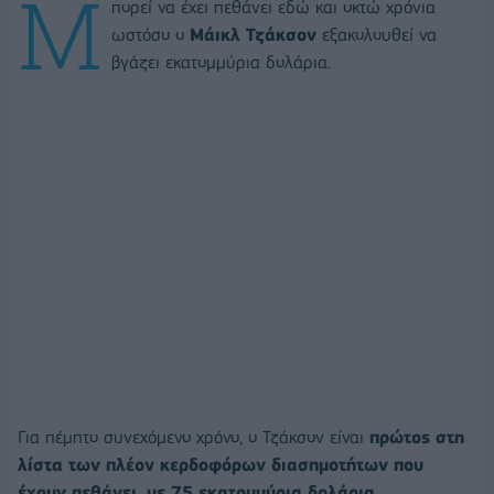
Μ
πορεί να έχει πεθάνει εδώ και οκτώ χρόνια
ωστόσο ο
Μάικλ Τζάκσον
εξακολουθεί να
βγάζει εκατομμύρια δολάρια.
Για πέμπτο συνεχόμενο χρόνο, ο Τζάκσον είναι
πρώτος στη
λίστα των πλέον κερδοφόρων διασημοτήτων που
έχουν πεθάνει, με 75 εκατομμύρια δολάρια.