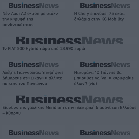
Νέο Audi A2 e-tron με στόχο
Η Chery επενδύει 75 εκατ.
την κορυφή της
δολάρια στην KG Mobility
αποδοτικότητας
Το FIAT 500 Hybrid τώρα από 18.990 ευρώ
Αλέξης Γιαννούλιας: Υποψήφιος
Ντουράντ: "Ο Γιάννης θα
Δήμαρχος στο Σικάγο ο άλλοτε
μπορούσε να 'ναι ο κορυφαίος
παίκτης του Πανιώνιου
όλων"! (vid)
Είσοδος της γαλλικής Meridiam στην ηλεκτρική διασύνδεση Ελλάδας
– Κύπρου