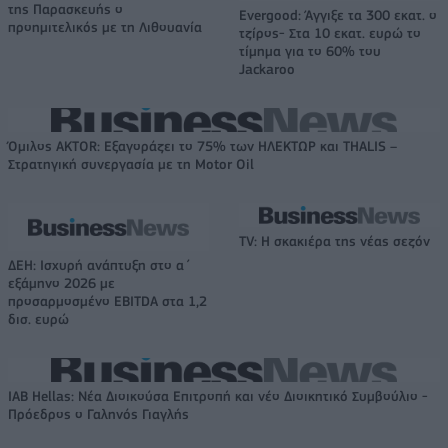
της Παρασκευής ο
Evergood: Άγγιξε τα 300 εκατ. ο
προημιτελικός με τη Λιθουανία
τζίρος- Στα 10 εκατ. ευρώ το
τίμημα για το 60% του
Jackaroo
Όμιλος AKTOR: Εξαγοράζει το 75% των ΗΛΕΚΤΩΡ και THALIS –
Στρατηγική συνεργασία με τη Motor Oil
TV: Η σκακιέρα της νέας σεζόν
ΔΕΗ: Ισχυρή ανάπτυξη στο α΄
εξάμηνο 2026 με
προσαρμοσμένο EBITDA στα 1,2
δισ. ευρώ
IAB Hellas: Νέα Διοικούσα Επιτροπή και νέο Διοικητικό Συμβούλιο -
Πρόεδρος ο Γαληνός Γιαγλής