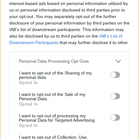
interest-based ads based on personal information utilized by
us or personal information disclosed to third parties prior to
your opt-out. You may separately opt-out of the further
ESG Report 2025: Πώς η ΑΒ Βασιλόπουλος μετατρέπει τη
disclosure of your personal information by third parties on the
βιωσιμότητα σε καθημερινή πράξη
IAB’s list of downstream participants. This information may
also be disclosed by us to third parties on the
IAB’s List of
Downstream Participants
that may further disclose it to other
third parties.
Personal Data Processing Opt Outs
ΠΕΡΙΣΣΌΤΕΡΑ ΣΕ ΑΥΤΉ ΤΗΝ ΚΑΤΗΓΟΡΊΑ
I want to opt-out of the Sharing of my
personal data.
Opted In
I want to opt-out of the Sale of my
Personal Data.
Opted In
Διαύγεια: Κλειστή από 3
έως 7 Νοεμβρίου λόγω
I want to opt-out of processing my
Personal Data for Targeted Advertising.
τεχνικών παρεμβάσεων
Υπ. Εργασίας: Διευκρινίζει
Opted In
πότε θα επιστραφούν οι
31/10/2017 - 02:00
παράνομα
I want to opt-out of Collection, Use,