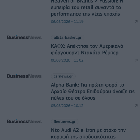
Heaven of Brands × Fussion: Η
εμπειρία του retail συναντά το
performance της νέας εποχής
06/08/2026 - 11:19
allstarbasket.gr
ΚΑΟΧ: Απέκτησε τον Αμερικανό
φόργουορντ Ντακότα Ρέμπερ
06/08/2026 - 11:02
csrnews.gr
Alpha Bank: Για πρώτη φορά το
Αρχαίο Θέατρο Επιδαύρου άνοιξε τις
πύλες του σε όλους
05/08/2026 - 10:12
fleetnews.gr
Νέο Audi A2 e-tron με στόχο την
κορυφή της αποδοτικότητας