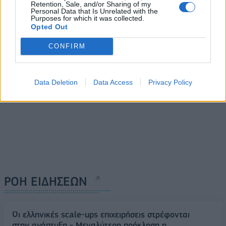
Retention, Sale, and/or Sharing of my
παρακρατηθείσες
Personal Data that Is Unrelated with the
εισφορές υπέρ ασθενείας
Purposes for which it was collected.
Opted Out
31/10/2017 - 02:00
CONFIRM
Data Deletion
Data Access
Privacy Policy
ΡΟΗ ΕΙΔΗΣΕΩΝ
Οι ελληνικές scale-ups επιχειρήσεις στρέφονται
στην ανάπτυξη - Μεγαλύτερη πρόκληση η