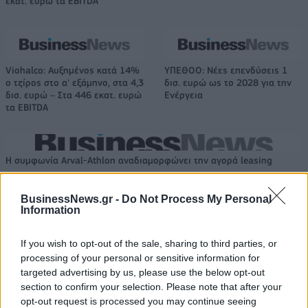
εκατ. ευρώ τα EBITDA
Viohalco: Αυξημένος κατά 14%
ΥΠΕΘΟΟ: Νέες επενδύσεις 1
ο τζίρος στο α' εξάμηνο, στα 4,3
δισ. ευρώ ως το 2028 για την
δισ. ευρώ – Στα 446 εκατ. ευρώ
Ενέργεια
τα EBITDA
Η συμφωνία Arval-Athlon αναδιαμορφώνει την αγορά leasing
BusinessNews.gr -
Do Not Process My Personal
Information
VW: Η δύσκολη εξίσωση της
18η συνεχόμενη χρονιά για τον
αναδιάρθρωσης
ΟΤΕ στη διεθνή σειρά δεικτών
FTSE4Good
If you wish to opt-out of the sale, sharing to third parties, or
processing of your personal or sensitive information for
targeted advertising by us, please use the below opt-out
section to confirm your selection. Please note that after your
Alpha Bank: Για πρώτη φορά το Αρχαίο Θέατρο Επιδαύρου άνοιξε τις
opt-out request is processed you may continue seeing
πύλες του σε όλους