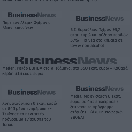
Πήρε τον Αλέρικ Φρίμαν ο
Βίκος Ιωαννίνων
Β.Σ. Καρούλιας: Τζίρος 98,7
εκατ. ευρώ και αύξηση κερδών
57% - Τα νέα στοιχήματα σε
low & non alcohol
Metlen: Ρεκόρ EBITDA στο α' εξάμηνο, στα 550 εκατ. ευρώ – Καθαρά
κέρδη 313 εκατ. ευρώ
Media: Με ενίσχυση 8 εκατ.
ευρώ σε 451 επιχειρήσεις
Χρηματοδότηση 8 εκατ. ευρώ
ξεκίνησε το πρόγραμμα
σε 843 μέσα ενημέρωσης-
στήριξης- Κάλυψη εισφορών
Ξεκίνησε το πενταετές
ΕΔΟΕΑΠ
πρόγραμμα ενίσχυσης του
Τύπου