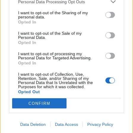
Personal Data Processing Opt Outs
ESG Report 2025: Πώς η ΑΒ Βασιλόπουλος μετατρέπει τη
I want to opt-out of the Sharing of my
βιωσιμότητα σε καθημερινή πράξη
personal data.
Opted In
I want to opt-out of the Sale of my
Personal Data.
Stoiximan: «Πού ήσουν;» στις μεγάλες στιγμές του Ολυμπιακού
Opted In
I want to opt-out of processing my
Personal Data for Targeted Advertising.
Opted In
ΠΕΡΙΣΣΌΤΕΡΑ ΣΕ ΑΥΤΉ ΤΗΝ ΚΑΤΗΓΟΡΊΑ
I want to opt-out of Collection, Use,
Retention, Sale, and/or Sharing of my
Personal Data that Is Unrelated with the
Purposes for which it was collected.
Opted Out
CONFIRM
Γ.Μπασκόζος: Αναζητείται
Data Deletion
Data Access
Privacy Policy
τρόπος για να γίνει
ΟΟΣΑ: Αυτόματη