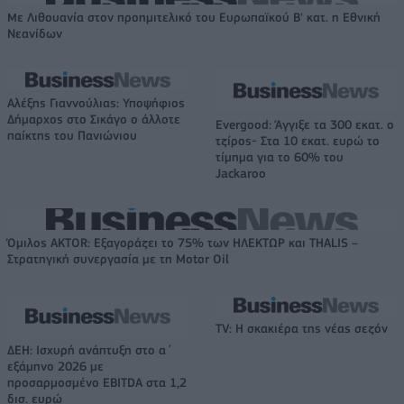
Με Λιθουανία στον προημιτελικό του Ευρωπαϊκού Β' κατ. η Εθνική
Νεανίδων
Αλέξης Γιαννούλιας: Υποψήφιος
Δήμαρχος στο Σικάγο ο άλλοτε
Evergood: Άγγιξε τα 300 εκατ. ο
παίκτης του Πανιώνιου
τζίρος- Στα 10 εκατ. ευρώ το
τίμημα για το 60% του
Jackaroo
Όμιλος AKTOR: Εξαγοράζει το 75% των ΗΛΕΚΤΩΡ και THALIS –
Στρατηγική συνεργασία με τη Motor Oil
TV: Η σκακιέρα της νέας σεζόν
ΔΕΗ: Ισχυρή ανάπτυξη στο α΄
εξάμηνο 2026 με
προσαρμοσμένο EBITDA στα 1,2
δισ. ευρώ