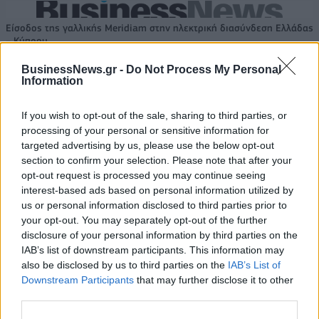
Είσοδος της γαλλικής Meridiam στην ηλεκτρική διασύνδεση Ελλάδας
– Κύπρου
BusinessNews.gr -
Do Not Process My Personal
Information
Coca-Cola HBC: Άνοδος 11,4%
Cenergy Holdings: Άνοδος 45%
If you wish to opt-out of the sale, sharing to third parties, or
στα καθαρά κέρδη του α΄
στα καθαρά κέρδη του α΄
processing of your personal or sensitive information for
εξαμήνου – Στα 524,4 εκατ.
εξαμήνου, στα 138 εκατ. ευρώ
targeted advertising by us, please use the below opt-out
ευρώ
section to confirm your selection. Please note that after your
opt-out request is processed you may continue seeing
interest-based ads based on personal information utilized by
us or personal information disclosed to third parties prior to
Η συμφωνία Arval-Athlon αναδιαμορφώνει την αγορά leasing
your opt-out. You may separately opt-out of the further
disclosure of your personal information by third parties on the
IAB’s list of downstream participants. This information may
VW: Η δύσκολη εξίσωση της
Alpha Bank: Για πρώτη φορά το
also be disclosed by us to third parties on the
IAB’s List of
αναδιάρθρωσης
Αρχαίο Θέατρο Επιδαύρου
Downstream Participants
that may further disclose it to other
άνοιξε τις πύλες του σε όλους
third parties.