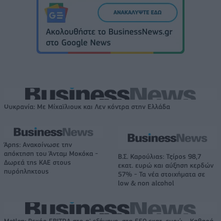
Ουκρανία: Με Μίχαϊλιουκ και Λεν κόντρα στην Ελλάδα
Άρης: Ανακοίνωσε την
απόκτηση του Άνταμ Μοκόκα -
Β.Σ. Καρούλιας: Τζίρος 98,7
Δωρεά της ΚΑΕ στους
εκατ. ευρώ και αύξηση κερδών
πυρόπληκτους
57% - Τα νέα στοιχήματα σε
low & non alcohol
Metlen: Ρεκόρ EBITDA στο α' εξάμηνο, στα 550 εκατ. ευρώ – Καθαρά