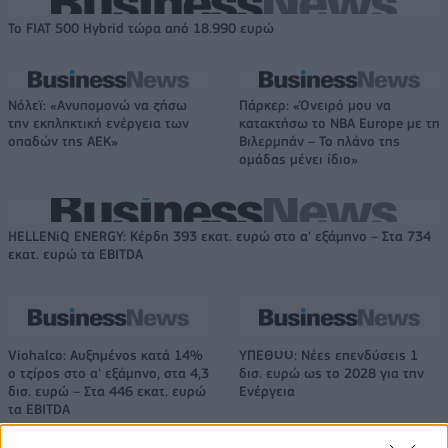
Το FIAT 500 Hybrid τώρα από 18.990 ευρώ
Νόλεϊ: «Ανυπομονώ να ζήσω
Πάρκερ: «Όνειρό μου να
την εκπληκτική ενέργεια των
κατακτήσω το ΝΒΑ Europe με τη
οπαδών της ΑΕΚ»
Βιλερμπάν – Το πλάνο της
ομάδας μένει ίδιο»
HELLENiQ ENERGY: Κέρδη 393 εκατ. ευρώ στο α' εξάμηνο – Στα 734
εκατ. ευρώ τα EBITDA
Viohalco: Αυξημένος κατά 14%
ΥΠΕΘΟΟ: Νέες επενδύσεις 1
ο τζίρος στο α' εξάμηνο, στα 4,3
δισ. ευρώ ως το 2028 για την
δισ. ευρώ – Στα 446 εκατ. ευρώ
Ενέργεια
τα EBITDA