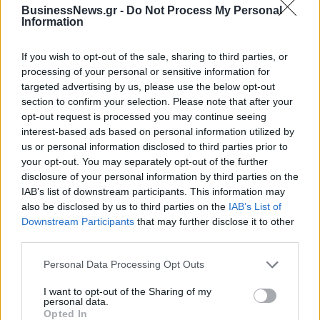
BusinessNews.gr -
Do Not Process My Personal
Information
Η συμφωνία Arval-Athlon αναδιαμορφώνει την αγορά leasing
If you wish to opt-out of the sale, sharing to third parties, or
processing of your personal or sensitive information for
VW: Η δύσκολη εξίσωση της
18η συνεχόμενη χρονιά για τον
targeted advertising by us, please use the below opt-out
αναδιάρθρωσης
ΟΤΕ στη διεθνή σειρά δεικτών
section to confirm your selection. Please note that after your
FTSE4Good
opt-out request is processed you may continue seeing
interest-based ads based on personal information utilized by
us or personal information disclosed to third parties prior to
your opt-out. You may separately opt-out of the further
Alpha Bank: Για πρώτη φορά το Αρχαίο Θέατρο Επιδαύρου άνοιξε τις
πύλες του σε όλους
disclosure of your personal information by third parties on the
IAB’s list of downstream participants. This information may
also be disclosed by us to third parties on the
IAB’s List of
Downstream Participants
that may further disclose it to other
ESG Report 2025: Πώς η ΑΒ Βασιλόπουλος μετατρέπει τη
third parties.
βιωσιμότητα σε καθημερινή πράξη
Personal Data Processing Opt Outs
I want to opt-out of the Sharing of my
personal data.
Opted In