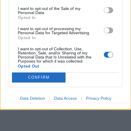
ΠΕΡΙΣΣΌΤΕΡΑ ΣΕ ΑΥΤΉ ΤΗΝ ΚΑΤΗΓΟΡΊΑ
I want to opt-out of the Sale of my
Personal Data.
Opted In
I want to opt-out of processing my
Personal Data for Targeted Advertising.
Opted In
I want to opt-out of Collection, Use,
ΕΛΣΤΑΤ: Αύξηση 31,3%
Retention, Sale, and/or Sharing of my
Personal Data that Is Unrelated with the
στον αριθμό των νέων
Purposes for which it was collected.
αυτοκινήτων τον Αύγουστο
Opted Out
Κυρ. Μητσοτάκης:
"Εξαιρετικά αρνητικό
11/09/2017 - 03:00
CONFIRM
μήνυμα στους ξένους
επενδυτές η απόφαση της
Eldorado"
Data Deletion
Data Access
Privacy Policy
11/09/2017 - 03:00