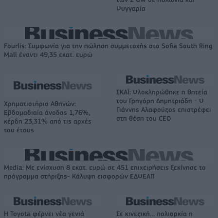
Ουγγαρία
Fourlis: Συμφωνία για την πώληση συμμετοχής στο Sofia South Ring
Mall έναντι 49,35 εκατ. ευρώ
ΣΚΑΪ: Ολοκληρώθηκε η θητεία
του Γρηγόρη Δημητριάδη - Ο
Χρηματιστήριο Αθηνών:
Γιάννης Αλαφούζος επιστρέφει
Εβδομαδιαία άνοδος 1,76%,
στη θέση του CEO
κέρδη 23,31% από τις αρχές
του έτους
Media: Με ενίσχυση 8 εκατ. ευρώ σε 451 επιχειρήσεις ξεκίνησε το
πρόγραμμα στήριξης- Κάλυψη εισφορών ΕΔΟΕΑΠ
Η Toyota φέρνει νέα γενιά
Σε κινεζική… πολιορκία η