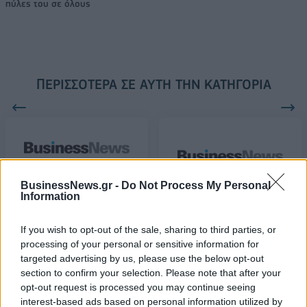
πύλες του σε όλους
ΠΕΡΙΣΣΌΤΕΡΑ ΣΕ ΑΥΤΉ ΤΗΝ ΚΑΤΗΓΟΡΊΑ
Αχαρνές: Οδηγός ταξί
BusinessNews.gr -
Do Not Process My Personal
Information
δέχτηκε επίθεση με
Η Ράνια Αντωνοπούλου
μαχαίρι από άγνωστο
στη Λέσβο για την
Κοινωνική και Αλληλέγγυα
If you wish to opt-out of the sale, sharing to third parties, or
21/03/2017 - 02:00
Οικονομία
processing of your personal or sensitive information for
targeted advertising by us, please use the below opt-out
21/03/2017 - 02:00
section to confirm your selection. Please note that after your
opt-out request is processed you may continue seeing
interest-based ads based on personal information utilized by