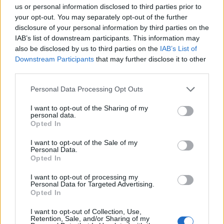
us or personal information disclosed to third parties prior to
your opt-out. You may separately opt-out of the further
disclosure of your personal information by third parties on the
IAB’s list of downstream participants. This information may
also be disclosed by us to third parties on the
IAB’s List of
Downstream Participants
that may further disclose it to other
third parties.
Personal Data Processing Opt Outs
I want to opt-out of the Sharing of my
ΡΟΗ ΕΙΔΗΣΕΩΝ
personal data.
Opted In
I want to opt-out of the Sale of my
Κορυφώνεται η έξοδος του Αυγούστου – Πάνω από
Personal Data.
Opted In
56.000 επιβάτες αναχωρούν σήμερα από τα
λιμάνια της Αττικής
I want to opt-out of processing my
08/08/2026 - 14:30
ΕΛΛΑΔΑ
Personal Data for Targeted Advertising.
Opted In
Δυτική Αττική: Η επόμενη ημέρα μετά τις πυρκαγιές
I want to opt-out of Collection, Use,
– Τα έργα Antinero και η «μάχη» πριν από τις
Retention, Sale, and/or Sharing of my
βροχές