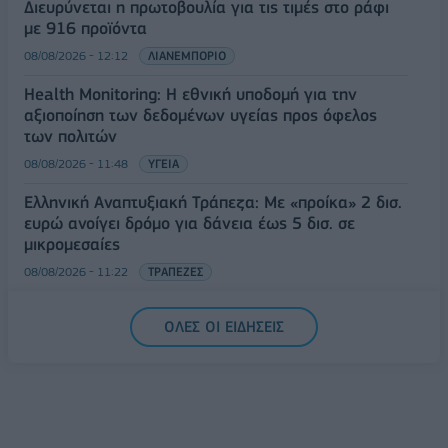
Διευρύνεται η πρωτοβουλία για τις τιμές στο ράφι
με 916 προϊόντα
08/08/2026 - 12:12
ΛΙΑΝΕΜΠΟΡΙΟ
Health Monitoring: Η εθνική υποδομή για την
αξιοποίηση των δεδομένων υγείας προς όφελος
των πολιτών
08/08/2026 - 11:48
ΥΓΕΙΑ
Ελληνική Αναπτυξιακή Τράπεζα: Με «προίκα» 2 δισ.
ευρώ ανοίγει δρόμο για δάνεια έως 5 δισ. σε
μικρομεσαίες
08/08/2026 - 11:22
ΤΡΑΠΕΖΕΣ
5G παντού, 6G στον ορίζοντα: Πού βρίσκεται η
ΟΛΕΣ ΟΙ ΕΙΔΗΣΕΙΣ
Ελλάδα στη μεγάλη τεχνολογική μετάβαση
08/08/2026 - 10:54
ΤΕΧΝΟΛΟΓΙΑ