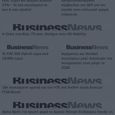
εκατ. ευρώ και αύξηση κερδών
Χρηματοοικονομικός
57% - Τα νέα στοιχήματα σε
σύμβουλος της ΔΕΗ για την
low & non alcohol
είσοδο στην πολωνική αγορά
ενέργειας
Η Chery επενδύει 75 εκατ. δολάρια στην KG Mobility
Το FIAT 500 Hybrid τώρα από
Ατρόμητος και Novibet
18.990 ευρώ
συνεχίζουν μαζί: Ανανέωση της
συνεργασίας τους μέχρι το
2028
18η συνεχόμενη χρονιά για τον ΟΤΕ στη διεθνή σειρά δεικτών
FTSE4Good
Alpha Bank: Για πρώτη φορά το Αρχαίο Θέατρο Επιδαύρου άνοιξε τις