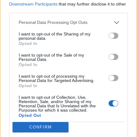
Downstream Participants
that may further disclose it to other
third parties.
Personal Data Processing Opt Outs
I want to opt-out of the Sharing of my
personal data.
Live στις 13:00, ο αγώνας της Εθνικής Παίδων κόντρα στο Ισραήλ
Opted In
I want to opt-out of the Sale of my
Personal Data.
Opted In
Εθνική Κορασίδων: Απέναντι
στη Δανία για το 2/2 στο
Όμιλος ΔΕΗ: Νέα συμφωνία για
I want to opt-out of processing my
Ευρωμπάσκετ (live stream)
χαρτοφυλάκιο έργων ΑΠΕ άνω
Personal Data for Targeted Advertising.
των 2 GW σε Πολωνία και
Opted In
Ουγγαρία
I want to opt-out of Collection, Use,
Retention, Sale, and/or Sharing of my
Personal Data that Is Unrelated with the
Purposes for which it was collected.
Fourlis: Συμφωνία για την πώληση συμμετοχής στο Sofia South Ring
Opted Out
Mall έναντι 49,35 εκατ. ευρώ
CONFIRM