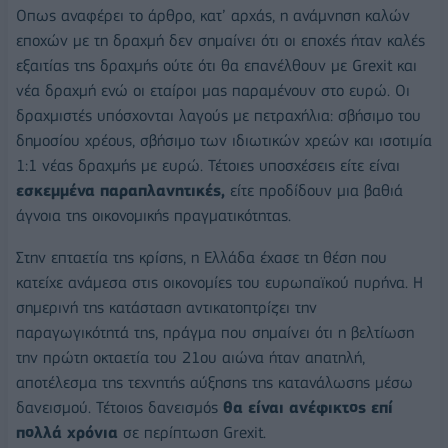
Οπως αναφέρει το άρθρο, κατ’ αρχάς, η ανάμνηση καλών
εποχών με τη δραχμή δεν σημαίνει ότι οι εποχές ήταν καλές
εξαιτίας της δραχμής ούτε ότι θα επανέλθουν με Grexit και
νέα δραχμή ενώ οι εταίροι μας παραμένουν στο ευρώ. Οι
δραχμιστές υπόσχονται λαγούς με πετραχήλια: σβήσιμο του
δημοσίου χρέους, σβήσιμο των ιδιωτικών χρεών και ισοτιμία
1:1 νέας δραχμής με ευρώ. Τέτοιες υποσχέσεις είτε είναι
εσκεμμένα παραπλανητικές,
είτε προδίδουν μια βαθιά
άγνοια της οικονομικής πραγματικότητας.
Στην επταετία της κρίσης, η Ελλάδα έχασε τη θέση που
κατείχε ανάμεσα στις οικονομίες του ευρωπαϊκού πυρήνα. Η
σημερινή της κατάσταση αντικατοπτρίζει την
παραγωγικότητά της, πράγμα που σημαίνει ότι η βελτίωση
την πρώτη οκταετία του 21ου αιώνα ήταν απατηλή,
αποτέλεσμα της τεχνητής αύξησης της κατανάλωσης μέσω
δανεισμού. Τέτοιος δανεισμός
θα είναι ανέφικτος επί
πολλά χρόνια
σε περίπτωση Grexit.