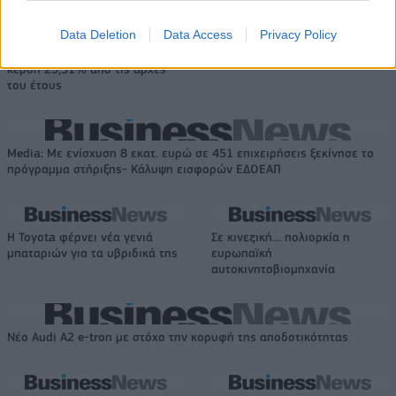
ΣΚΑΪ: Ολοκληρώθηκε η θητεία
του Γρηγόρη Δημητριάδη - Ο
Data Deletion
Data Access
Privacy Policy
Χρηματιστήριο Αθηνών:
Γιάννης Αλαφούζος επιστρέφει
Εβδομαδιαία άνοδος 1,76%,
στη θέση του CEO
κέρδη 23,31% από τις αρχές
του έτους
Media: Με ενίσχυση 8 εκατ. ευρώ σε 451 επιχειρήσεις ξεκίνησε το
πρόγραμμα στήριξης- Κάλυψη εισφορών ΕΔΟΕΑΠ
Η Toyota φέρνει νέα γενιά
Σε κινεζική… πολιορκία η
μπαταριών για τα υβριδικά της
ευρωπαϊκή
αυτοκινητοβιομηχανία
Νέο Audi A2 e-tron με στόχο την κορυφή της αποδοτικότητας