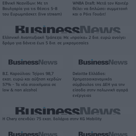
Εθνική Νεανίδων: Με τη
WNBA Draft: Μετά τον Καντέρ
Βουλγαρία για τις θέσεις 5-8
θέλει να δηλώσει συμμετοχή
του Ευρωμπάσκετ (live stream)
και ο Ρόις Γουάιτ!
Ελληνική Αναπτυξιακή Τράπεζα: Με «προίκα» 2 δισ. ευρώ ανοίγει
δρόμο για δάνεια έως 5 δισ. σε μικρομεσαίες
Β.Σ. Καρούλιας: Τζίρος 98,7
Deloitte Ελλάδος:
εκατ. ευρώ και αύξηση κερδών
Χρηματοοικονομικός
57% - Τα νέα στοιχήματα σε
σύμβουλος της ΔΕΗ για την
low & non alcohol
είσοδο στην πολωνική αγορά
ενέργειας
Η Chery επενδύει 75 εκατ. δολάρια στην KG Mobility