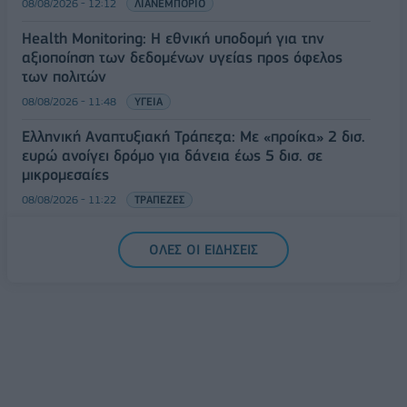
08/08/2026 - 12:12
ΛΙΑΝΕΜΠΟΡΙΟ
Health Monitoring: Η εθνική υποδομή για την
αξιοποίηση των δεδομένων υγείας προς όφελος
των πολιτών
08/08/2026 - 11:48
ΥΓΕΙΑ
Ελληνική Αναπτυξιακή Τράπεζα: Με «προίκα» 2 δισ.
ευρώ ανοίγει δρόμο για δάνεια έως 5 δισ. σε
μικρομεσαίες
08/08/2026 - 11:22
ΤΡΑΠΕΖΕΣ
5G παντού, 6G στον ορίζοντα: Πού βρίσκεται η
ΟΛΕΣ ΟΙ ΕΙΔΗΣΕΙΣ
Ελλάδα στη μεγάλη τεχνολογική μετάβαση
08/08/2026 - 10:54
ΤΕΧΝΟΛΟΓΙΑ