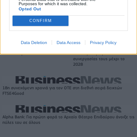
ενέργειας
Purposes for which it was collected.
Opted Out
CONFIRM
Η Chery επενδύει 75 εκατ. δολάρια στην KG Mobility
Data Deletion
Data Access
Privacy Policy
Το FIAT 500 Hybrid τώρα από
Ατρόμητος και Novibet
18.990 ευρώ
συνεχίζουν μαζί: Ανανέωση της
συνεργασίας τους μέχρι το
2028
18η συνεχόμενη χρονιά για τον ΟΤΕ στη διεθνή σειρά δεικτών
FTSE4Good
Alpha Bank: Για πρώτη φορά το Αρχαίο Θέατρο Επιδαύρου άνοιξε τις
πύλες του σε όλους