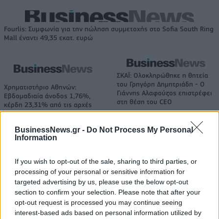
Fourlis: Συμφωνία για την πώληση συμμετοχής στο Sofia South Ring
Mall έναντι 49,35 εκατ. ευρώ
ΣΚΑΪ: Ολοκληρώθηκε η θητεία
του Γρηγόρη Δημητριάδη - Ο
Χρηματιστήριο Αθηνών:
Γιάννης Αλαφούζος επιστρέφει
Εβδομαδιαία άνοδος 1,76%,
στη θέση του CEO
κέρδη 23,31% από τις αρχές
του έτους
BusinessNews.gr -
Do Not Process My Personal
Information
Media: Με ενίσχυση 8 εκατ. ευρώ σε 451 επιχειρήσεις ξεκίνησε το
πρόγραμμα στήριξης- Κάλυψη εισφορών ΕΔΟΕΑΠ
If you wish to opt-out of the sale, sharing to third parties, or
processing of your personal or sensitive information for
targeted advertising by us, please use the below opt-out
section to confirm your selection. Please note that after your
Η Toyota φέρνει νέα γενιά
Σε κινεζική… πολιορκία η
opt-out request is processed you may continue seeing
μπαταριών για τα υβριδικά της
ευρωπαϊκή
interest-based ads based on personal information utilized by
αυτοκινητοβιομηχανία