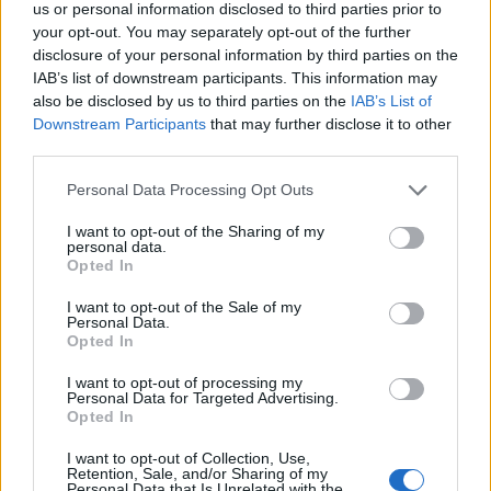
us or personal information disclosed to third parties prior to
your opt-out. You may separately opt-out of the further
disclosure of your personal information by third parties on the
Νέο Audi A2 e-tron με στόχο την κορυφή της αποδοτικότητας
IAB’s list of downstream participants. This information may
also be disclosed by us to third parties on the
IAB’s List of
Downstream Participants
that may further disclose it to other
third parties.
Εθνική Νεανίδων: Απέναντι
Η Κέλσι Μίτσελ έγραψε ιστορία
στην Ισλανδία για την 5η θέση
στη νίκη της Ιντιάνα επί του
Personal Data Processing Opt Outs
στο Ευρωμπάσκετ (live stream)
Σικάγο (vids)
I want to opt-out of the Sharing of my
personal data.
Opted In
Ελληνική Αναπτυξιακή Τράπεζα: Με «προίκα» 2 δισ. ευρώ ανοίγει
δρόμο για δάνεια έως 5 δισ. σε μικρομεσαίες
I want to opt-out of the Sale of my
Personal Data.
Opted In
I want to opt-out of processing my
Personal Data for Targeted Advertising.
Β.Σ. Καρούλιας: Τζίρος 98,7
Deloitte Ελλάδος:
Opted In
εκατ. ευρώ και αύξηση κερδών
Χρηματοοικονομικός
57% - Τα νέα στοιχήματα σε
σύμβουλος της ΔΕΗ για την
I want to opt-out of Collection, Use,
Retention, Sale, and/or Sharing of my
low & non alcohol
είσοδο στην πολωνική αγορά
Personal Data that Is Unrelated with the