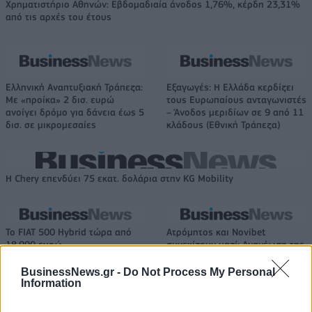
Χρηματιστήριο Αθηνών: Εβδομαδιαία άνοδος 1,76%, κέρδη 23,31%
από τις αρχές του έτους
Ελληνική Αναπτυξιακή Τράπεζα:
Εξαγωγές: Η Ελλάδα κερδίζει
Με «προίκα» 2 δισ. ευρώ
τους Ευρωπαίους ανταγωνιστές
ανοίγει δρόμο για δάνεια έως 5
– Άνοδος μεριδίων σε 9 από 11
δισ. σε μικρομεσαίες
κλάδους (Εθνική Τράπεζα)
Η Chery επενδύει 75 εκατ. δολάρια στην KG Mobility
Το FIAT 500 Hybrid τώρα από
Ατρόμητος και Novibet
18.990 ευρώ
συνεχίζουν μαζί: Ανανέωση της
συνεργασίας τους μέχρι το
2028
BusinessNews.gr -
Do Not Process My Personal
Information