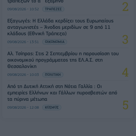
τραπεζών το α΄ εξάμηνο
09/08/2026 - 10:52
ΤΡΑΠΕΖΕΣ
Εξαγωγές: Η Ελλάδα κερδίζει τους Ευρωπαίους
ανταγωνιστές – Άνοδος μεριδίων σε 9 από 11
κλάδους (Εθνική Τράπεζα)
09/08/2026 - 13:51
ΟΙΚΟΝΟΜΙΑ
Αλ. Τσίπρας: Στις 2 Σεπτεμβρίου η παρουσίαση του
οικονομικού προγράμματος της ΕΛ.Α.Σ. στη
Θεσσαλονίκη
09/08/2026 - 10:03
ΠΟΛΙΤΙΚΗ
Από τη Δυτική Αττική στη Νότια Γαλλία : Οι
εμπειρίες Ελλήνων και Γάλλων πυροσβεστών από
τα πύρινα μέτωπα
09/08/2026 - 12:08
ΚΟΣΜΟΣ