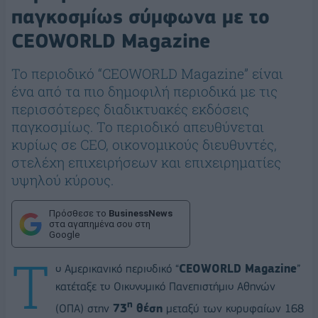
παγκοσμίως σύμφωνα με το
CEOWORLD Magazine
Το περιοδικό “CEOWORLD Magazine” είναι
ένα από τα πιο δημοφιλή περιοδικά με τις
περισσότερες διαδικτυακές εκδόσεις
παγκοσμίως. Το περιοδικό απευθύνεται
κυρίως σε CEO, οικονομικούς διευθυντές,
στελέχη επιχειρήσεων και επιχειρηματίες
υψηλού κύρους.
Πρόσθεσε το
BusinessNews
στα αγαπημένα σου στη
Google
Τ
ο Αμερικανικό περιοδικό “
CEOWORLD
Magazine
”
κατέταξε το Οικονομικό Πανεπιστήμιο Αθηνών
η
(ΟΠΑ) στην
73
θέση
μεταξύ των κορυφαίων 168