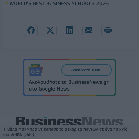
WORLD’S BEST BUSINESS SCHOOLS 2026
Η Κέιλα ΜακΜπράιντ έσπασε το ρεκόρ τριπόντων σε ένα παιχνίδι
του WNBA (vids)