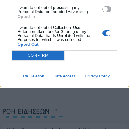
Ν. Χαρδαλιάς: 7,2 εκατ.
στο στόχαστρο της ΔΑΕΕ
ευρώ από ευρωπαϊκούς
I want to opt-out of processing my
για την αντιπυρική περίοδο
Personal Data for Targeted Advertising.
πόρους για τον εξοπλισμό
2026
Opted In
σχολείων της Αττικής
31/05/2026 - 13:37
02/06/2026 - 11:50
I want to opt-out of Collection, Use,
Retention, Sale, and/or Sharing of my
Personal Data that Is Unrelated with the
Purposes for which it was collected.
Opted Out
CONFIRM
Data Deletion
Data Access
Privacy Policy
ΡΟΗ ΕΙΔΗΣΕΩΝ