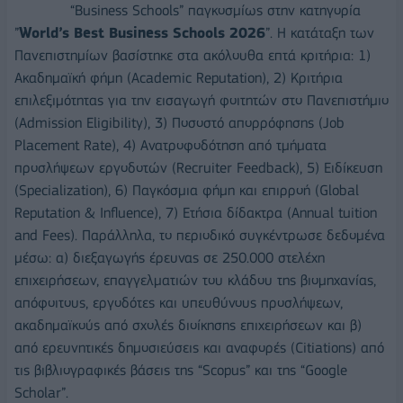
“Business Schools” παγκοσμίως στην κατηγορία
”
World’s
Best
Business
Schools 2026
”. Η κατάταξη των
Πανεπιστημίων βασίστηκε στα ακόλουθα επτά κριτήρια: 1)
Ακαδημαϊκή φήμη (Academic Reputation), 2) Κριτήρια
επιλεξιμότητας για την εισαγωγή φοιτητών στο Πανεπιστήμιο
(Admission Eligibility), 3) Ποσοστό απορρόφησης (Job
Placement Rate), 4) Aνατροφοδότηση από τμήματα
προσλήψεων εργοδοτών (Recruiter Feedback), 5) Eιδίκευση
(Specialization), 6) Παγκόσμια φήμη και επιρροή (Global
Reputation & Influence), 7) Ετήσια δίδακτρα (Annual tuition
and Fees). Παράλληλα, το περιοδικό συγκέντρωσε δεδομένα
μέσω: α) διεξαγωγής έρευνας σε 250.000 στελέχη
επιχειρήσεων, επαγγελματιών του κλάδου της βιομηχανίας,
απόφοιτους, εργοδότες και υπευθύνους προσλήψεων,
ακαδημαϊκούς από σχολές διοίκησης επιχειρήσεων και β)
από ερευνητικές δημοσιεύσεις και αναφορές (Citiations) από
τις βιβλιογραφικές βάσεις της “Scopus” και της “Google
Scholar”.