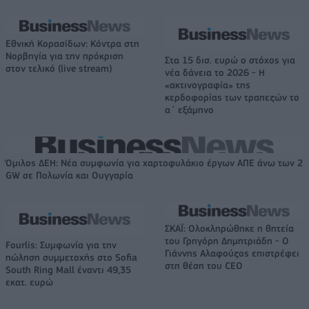
Εθνική Κορασίδων: Κόντρα στη
Νορβηγία για την πρόκριση
Στα 15 δισ. ευρώ ο στόχος για
στον τελικό (live stream)
νέα δάνεια το 2026 - Η
«ακτινογραφία» της
κερδοφορίας των τραπεζών το
α΄ εξάμηνο
Όμιλος ΔΕΗ: Νέα συμφωνία για χαρτοφυλάκιο έργων ΑΠΕ άνω των 2
GW σε Πολωνία και Ουγγαρία
ΣΚΑΪ: Ολοκληρώθηκε η θητεία
του Γρηγόρη Δημητριάδη - Ο
Fourlis: Συμφωνία για την
Γιάννης Αλαφούζος επιστρέφει
πώληση συμμετοχής στο Sofia
στη θέση του CEO
South Ring Mall έναντι 49,35
εκατ. ευρώ