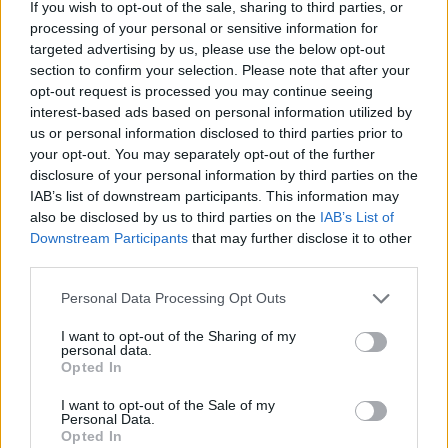
If you wish to opt-out of the sale, sharing to third parties, or
18η συνεχόμενη χρονιά για τον ΟΤΕ στη διεθνή σειρά δεικτών
processing of your personal or sensitive information for
FTSE4Good
targeted advertising by us, please use the below opt-out
section to confirm your selection. Please note that after your
opt-out request is processed you may continue seeing
Alpha Bank: Για πρώτη φορά το Αρχαίο Θέατρο Επιδαύρου άνοιξε τις
interest-based ads based on personal information utilized by
πύλες του σε όλους
us or personal information disclosed to third parties prior to
your opt-out. You may separately opt-out of the further
disclosure of your personal information by third parties on the
IAB’s list of downstream participants. This information may
also be disclosed by us to third parties on the
IAB’s List of
Downstream Participants
that may further disclose it to other
ΠΕΡΙΣΣΌΤΕΡΑ ΣΕ ΑΥΤΉ ΤΗΝ ΚΑΤΗΓΟΡΊΑ
third parties.
Personal Data Processing Opt Outs
I want to opt-out of the Sharing of my
personal data.
Opted In
I want to opt-out of the Sale of my
Personal Data.
Opted In
Οι εμπρησμοί από αμέλεια