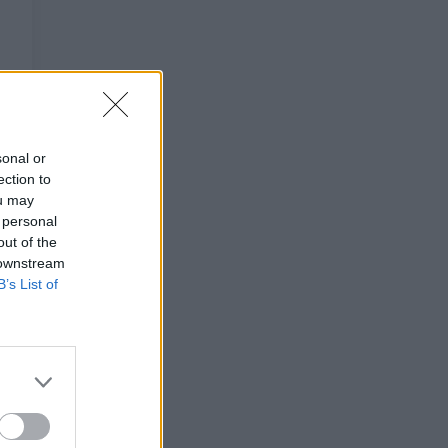
sonal or
ection to
ou may
 personal
out of the
 downstream
B’s List of