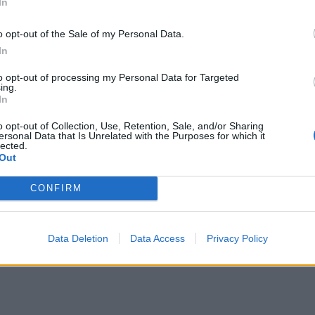
τα τελευταία χρόνια υποδηλώνει, όπως αναφέρουν
In
ναπτυχθεί ένας πολύ πιο ενεργός μηχανισμός
o opt-out of the Sale of my Personal Data.
φορά ειδικά τις συλλήψεις από τη Δ.Α.Ε.Ε. για την
In
ίας εμφανίζουν θεαματική άνοδο τα τελευταία έτη.
to opt-out of processing my Personal Data for Targeted
ις 51 το 2024, δηλαδή αύξηση 537,5%, ενώ το
ing.
νοντας νέα αύξηση 54,9%. Τα δεδομένα αυτά, όπως
In
όχι μόνο την ενίσχυση της υπηρεσίας, αλλά και τη
o opt-out of Collection, Use, Retention, Sale, and/or Sharing
ersonal Data that Is Unrelated with the Purposes for which it
ου.
lected.
Out
πό το 2015-2025 και οι προφυλακίσεις
CONFIRM
Data Deletion
Data Access
Privacy Policy