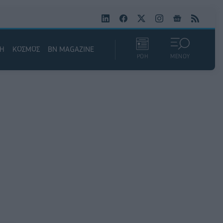
ΚΗ
ΚΟΣΜΟΣ
BN MAGAZINE
ΡΟΗ
ΜΕΝΟΥ