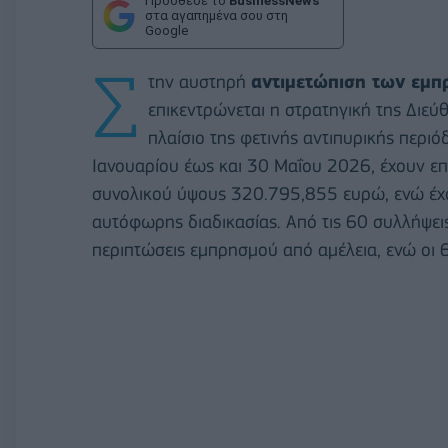
Πρόσθεσε το
BusinessNews
στα αγαπημένα σου στη
Google
Σ
την αυστηρή
αντιμετώπιση των εμ
επικεντρώνεται η στρατηγική της Διε
πλαίσιο της φετινής αντιπυρικής περι
Ιανουαρίου έως και 30 Μαΐου 2026, έχουν επι
συνολικού ύψους 320.795,855 ευρώ, ενώ έχο
αυτόφωρης διαδικασίας. Από τις 60 συλλήψε
περιπτώσεις εμπρησμού από αμέλεια, ενώ οι