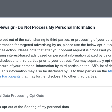
News.gr -
Do Not Process My Personal Information
ής πράξη χωρίς έλεγχο, καμία υπαιτιότητα χωρίς
to opt-out of the sale, sharing to third parties, or processing of your per
πουν τα αρμόδια στελέχη του Πυροσβεστικού
formation for targeted advertising by us, please use the below opt-out s
r selection. Please note that after your opt-out request is processed y
εια δεν αντιμετωπίζεται πλέον ως ένα απλό λάθος
eing interest-based ads based on personal information utilized by us or
ου προκαλεί ή μπορεί να προκαλέσει πυρκαγιά
disclosed to third parties prior to your opt-out. You may separately opt-
ωνα με το νόμο.
losure of your personal information by third parties on the IAB’s list of
. This information may also be disclosed by us to third parties on the
IA
Participants
that may further disclose it to other third parties.
τοιχεία από το σύνολο των συλλήψεων της περιόδου
την ΔΑΕΕ καταγράφεται σαφής ενίσχυση της
ντας και την αλλαγή στην στρατηγική την τελευταία
l Data Processing Opt Outs
ς ανήλθε στις
430 το 2024
, αύξηση δηλαδή της
ε σε υψηλό επίπεδο με 423 συλλήψεις. Με τα μέχρι
o opt-out of the Sharing of my personal data.