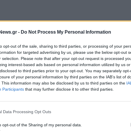
γεται προσωρινά στο τμήμα
Δημοτικό Θέατρο –
News.gr -
Do Not Process My Personal Information
στη σηματοδότηση, σύμφωνα με ενημέρωση της
to opt-out of the sale, sharing to third parties, or processing of your per
formation for targeted advertising by us, please use the below opt-out s
r selection. Please note that after your opt-out request is processed y
Δουκίσσης Πλακεντίας – Αεροδρόμιο.
eing interest-based ads based on personal information utilized by us or
disclosed to third parties prior to your opt-out. You may separately opt-
losure of your personal information by third parties on the IAB’s list of
. This information may also be disclosed by us to third parties on the
IA
Participants
that may further disclose it to other third parties.
l Data Processing Opt Outs
o opt-out of the Sharing of my personal data.