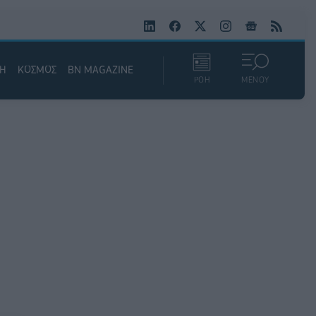
ΚΗ
ΚΟΣΜΟΣ
BN MAGAZINE
ΡΟΗ
ΜΕΝΟΥ