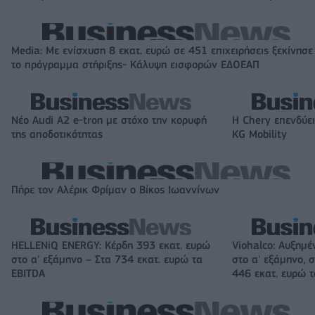
Media: Με ενίσχυση 8 εκατ. ευρώ σε 451 επιχειρήσεις ξεκίνησε
το πρόγραμμα στήριξης- Κάλυψη εισφορών ΕΔΟΕΑΠ
Νέο Audi A2 e-tron με στόχο την κορυφή
Η Chery επενδύει
της αποδοτικότητας
KG Mobility
Πήρε τον Αλέρικ Φρίμαν ο Βίκος Ιωαννίνων
HELLENiQ ENERGY: Κέρδη 393 εκατ. ευρώ
Viohalco: Αυξημέ
στο α' εξάμηνο – Στα 734 εκατ. ευρώ τα
στο α' εξάμηνο, σ
EBITDA
446 εκατ. ευρώ 