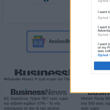
Opted 
I want t
Opted 
I want 
Advertis
Opted 
I want t
of my P
was col
Opted 
Μιλγουόκι Μπακς: Η ζωή χωρίς τον Γιάννη
Β.Σ. Καρούλιας: Τζίρος 98,7 εκατ. ευρώ
Metlen: Ρεκόρ EB
και αύξηση κερδών 57% - Τα νέα
στα 550 εκατ. ε
στοιχήματα σε low & non alcohol
εκατ. ευρώ