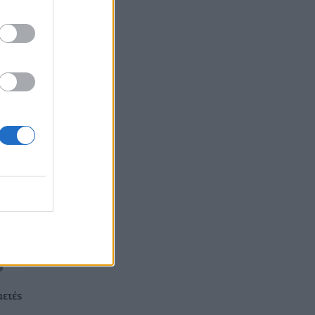
αετές