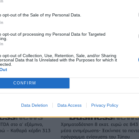
In
o opt-out of the Sale of my Personal Data.
In
to opt-out of processing my Personal Data for Targeted
ing.
In
o opt-out of Collection, Use, Retention, Sale, and/or Sharing
ersonal Data that Is Unrelated with the Purposes for which it
lected.
Out
CONFIRM
Ανακοινώθηκε από την Ντουμπάι ο Σενγκέλια (pics)
Data Deletion
Data Access
Privacy Policy
ITDA στο α' εξάμηνο,
Χρηματοδότηση 8 εκατ. ευρώ σε 843
υρώ – Καθαρά κέρδη 313
μέσα ενημέρωσης- Ξεκίνησε το πεντ
πρόγραμμα ενίσχυσης του Τύπου