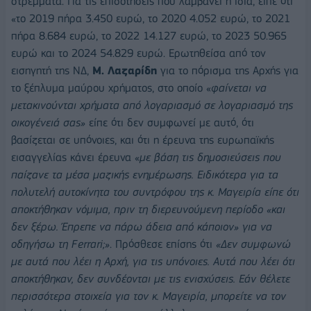
στρέμματα. Για τις επιδοτήσεις που λαμβάνει η ίδια, είπε ότι
«το 2019 πήρα 3.450 ευρώ, το 2020 4.052 ευρώ, το 2021
πήρα 8.684 ευρώ, το 2022 14.127 ευρώ, το 2023 50.965
ευρώ και το 2024 54.829 ευρώ. Ερωτηθείσα από τον
εισηγητή της ΝΔ,
Μ. Λαζαρίδη
για το πόρισμα της Αρχής για
το ξέπλυμα μαύρου χρήματος, στο οποίο «
φαίνεται να
μετακινούνται χρήματα από λογαριασμό σε λογαριασμό της
οικογένειά σας»
είπε ότι δεν συμφωνεί με αυτό, ότι
βασίζεται σε υπόνοιες, και ότι η έρευνα της ευρωπαϊκής
εισαγγελίας κάνει έρευνα «
με βάση τις δημοσιεύσεις που
παίζανε τα μέσα μαζικής ενημέρωσης. Ειδικότερα για τα
πολυτελή αυτοκίνητα του συντρόφου της κ. Μαγειρία είπε ότι
αποκτήθηκαν νόμιμα, πριν τη διερευνούμενη περίοδο «και
δεν ξέρω. Έπρεπε να πάρω άδεια από κάποιον» για να
οδηγήσω τη Ferrari;»
. Πρόσθεσε επίσης ότι
«Δεν συμφωνώ
με αυτά που λέει η Αρχή, για τις υπόνοιες. Αυτά που λέει ότι
αποκτήθηκαν, δεν συνδέονται με τις ενισχύσεις. Εάν θέλετε
περισσότερα στοιχεία για τον κ. Μαγειρία, μπορείτε να τον