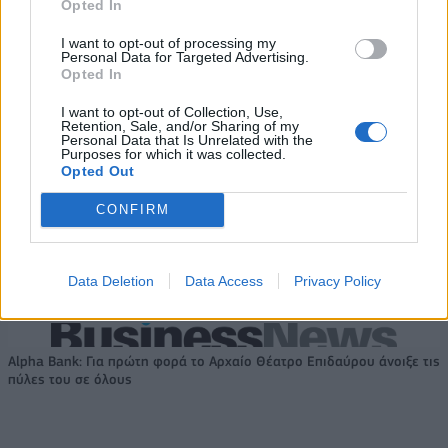
Opted In
I want to opt-out of processing my
Personal Data for Targeted Advertising.
Η Chery επενδύει 75 εκατ. δολάρια στην KG Mobility
Opted In
I want to opt-out of Collection, Use,
Retention, Sale, and/or Sharing of my
Το FIAT 500 Hybrid τώρα από
Ατρόμητος και Novibet
Personal Data that Is Unrelated with the
18.990 ευρώ
συνεχίζουν μαζί: Ανανέωση της
Purposes for which it was collected.
Opted Out
συνεργασίας τους μέχρι το
2028
CONFIRM
18η συνεχόμενη χρονιά για τον ΟΤΕ στη διεθνή σειρά δεικτών
Data Deletion
Data Access
Privacy Policy
FTSE4Good
Alpha Bank: Για πρώτη φορά το Αρχαίο Θέατρο Επιδαύρου άνοιξε τις
πύλες του σε όλους