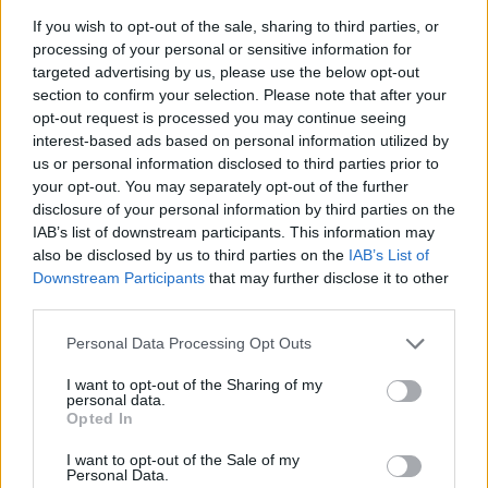
If you wish to opt-out of the sale, sharing to third parties, or
processing of your personal or sensitive information for
targeted advertising by us, please use the below opt-out
Νέο Audi A2 e-tron με στόχο την κορυφή της αποδοτικότητας
section to confirm your selection. Please note that after your
opt-out request is processed you may continue seeing
interest-based ads based on personal information utilized by
Εθνική Νεανίδων: Με τη
WNBA Draft: Μετά τον Καντέρ
us or personal information disclosed to third parties prior to
Βουλγαρία για τις θέσεις 5-8
θέλει να δηλώσει συμμετοχή
your opt-out. You may separately opt-out of the further
του Ευρωμπάσκετ (live stream)
και ο Ρόις Γουάιτ!
disclosure of your personal information by third parties on the
IAB’s list of downstream participants. This information may
also be disclosed by us to third parties on the
IAB’s List of
Downstream Participants
that may further disclose it to other
ΕΛΣΤΑΤ: Στο 3,4% υποχώρησε ο πληθωρισμός τον Ιούλιο
third parties.
Personal Data Processing Opt Outs
I want to opt-out of the Sharing of my
Χρηματοδότηση 8 εκατ. ευρώ
Metlen: Ρεκόρ EBITDA στο α'
personal data.
σε 843 μέσα ενημέρωσης-
εξάμηνο, στα 550 εκατ. ευρώ –
Opted In
Ξεκίνησε το πενταετές
Καθαρά κέρδη 313 εκατ. ευρώ
πρόγραμμα ενίσχυσης του
I want to opt-out of the Sale of my
Τύπου
Personal Data.