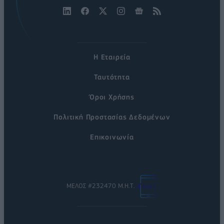
Η Εταιρεία
Ταυτότητα
Όροι Χρήσης
Πολιτική Προστασίας Δεδομένων
Επικοινωνία
ΜΕΛΟΣ #232470 Μ.Η.Τ.