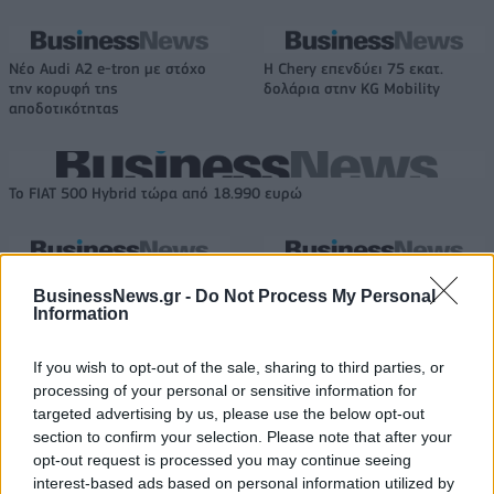
Νέο Audi A2 e-tron με στόχο
Η Chery επενδύει 75 εκατ.
την κορυφή της
δολάρια στην KG Mobility
αποδοτικότητας
Το FIAT 500 Hybrid τώρα από 18.990 ευρώ
Εθνική Νεανίδων: Στις 21:00
Φίνιξ Σανς: «Έδεσαν» τον
BusinessNews.gr -
Do Not Process My Personal
της Παρασκευής ο
Ντίλον Μπρουκς έως το 2030
Information
προημιτελικός με τη Λιθουανία
If you wish to opt-out of the sale, sharing to third parties, or
processing of your personal or sensitive information for
Evergood: Άγγιξε τα 300 εκατ. ο τζίρος- Στα 10 εκατ. ευρώ το τίμημα
targeted advertising by us, please use the below opt-out
για το 60% του Jackaroo
section to confirm your selection. Please note that after your
opt-out request is processed you may continue seeing
interest-based ads based on personal information utilized by