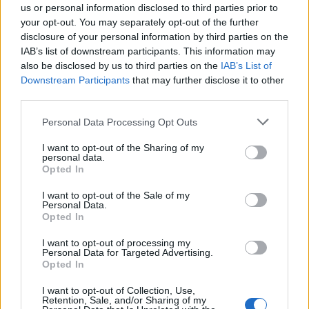
us or personal information disclosed to third parties prior to
your opt-out. You may separately opt-out of the further
Όμιλος AKTOR: Εξαγοράζει το
ΔΕΗ: Ισχυρή ανάπτυξη στο α΄
disclosure of your personal information by third parties on the
75% των ΗΛΕΚΤΩΡ και THALIS –
εξάμηνο 2026 με
Στρατηγική συνεργασία με τη
προσαρμοσμένο EBITDA στα 1,2
IAB’s list of downstream participants. This information may
Motor Oil
δισ. ευρώ
also be disclosed by us to third parties on the
IAB’s List of
Downstream Participants
that may further disclose it to other
third parties.
Η συμφωνία Arval-Athlon αναδιαμορφώνει την αγορά leasing
Personal Data Processing Opt Outs
I want to opt-out of the Sharing of my
personal data.
VW: Η δύσκολη εξίσωση της
Alpha Bank: Για πρώτη φορά το
Opted In
αναδιάρθρωσης
Αρχαίο Θέατρο Επιδαύρου
άνοιξε τις πύλες του σε όλους
I want to opt-out of the Sale of my
Personal Data.
Opted In
I want to opt-out of processing my
ESG Report 2025: Πώς η ΑΒ Βασιλόπουλος μετατρέπει τη
Personal Data for Targeted Advertising.
βιωσιμότητα σε καθημερινή πράξη
Opted In
I want to opt-out of Collection, Use,
Retention, Sale, and/or Sharing of my