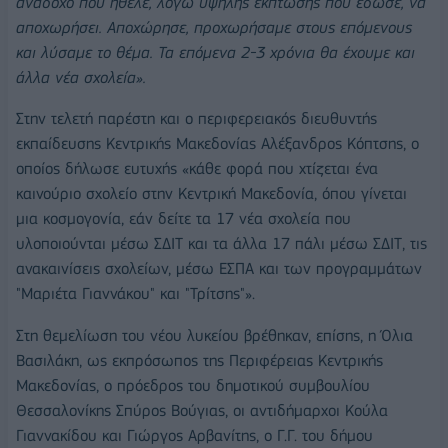
ανάδοχο που ήθελε, λόγω υψηλής έκπτωσης που έδωσε, να
αποχωρήσει. Αποχώρησε, προχωρήσαμε στους επόμενους
και λύσαμε το θέμα. Τα επόμενα 2-3 χρόνια θα έχουμε και
άλλα νέα σχολεία».
Στην τελετή παρέστη και ο περιφερειακός διευθυντής
εκπαίδευσης Κεντρικής Μακεδονίας Αλέξανδρος Κόπτσης, ο
οποίος δήλωσε ευτυχής «κάθε φορά που χτίζεται ένα
καινούριο σχολείο στην Κεντρική Μακεδονία, όπου γίνεται
μια κοσμογονία, εάν δείτε τα 17 νέα σχολεία που
υλοποιούνται μέσω ΣΔΙΤ και τα άλλα 17 πάλι μέσω ΣΔΙΤ, τις
ανακαινίσεις σχολείων, μέσω ΕΣΠΑ και των προγραμμάτων
"Μαριέτα Γιαννάκου" και "Τρίτσης"».
Στη θεμελίωση του νέου λυκείου βρέθηκαν, επίσης, η Όλια
Βασιλάκη, ως εκπρόσωπος της Περιφέρειας Κεντρικής
Μακεδονίας, ο πρόεδρος του δημοτικού συμβουλίου
Θεσσαλονίκης Σπύρος Βούγιας, οι αντιδήμαρχοι Κούλα
Γιαννακίδου και Γιώργος Αρβανίτης, ο Γ.Γ. του δήμου