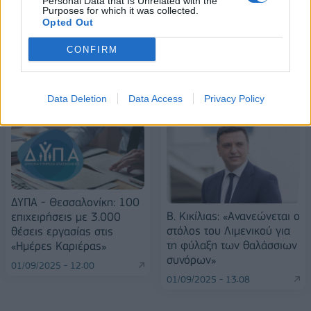
Personal Data that Is Unrelated with the
Stoiximan: «Πού ήσουν;» στις μεγάλες στιγμές του Ολυμπιακού
Purposes for which it was collected.
Opted Out
CONFIRM
ΠΕΡΙΣΣΌΤΕΡΑ ΣΕ ΑΥΤΉ ΤΗΝ ΚΑΤΗΓΟΡΊΑ
Data Deletion
Data Access
Privacy Policy
ΔΥΠΑ - Θεσσαλονίκη: 100
Β. Κικίλιας: «Ανανεώνεται ο
επιχειρήσεις με 3.000
στόλος του Λιμενικού για
θέσεις εργασίας στις
τη φύλαξη των θαλάσσιων
«Ημέρες Καριέρας»
συνόρων»
01/09/2025 - 12:00
01/09/2025 - 13:08