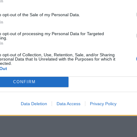
In
ον 150 εκατ. ευρώ για τη μεταποίηση.
o opt-out of the Sale of my Personal Data.
τοιχα άλλο ένα ποσό για το 2026. Πρόκειται για 900
In
ευθυνθούν σε παραγωγικές επενδύσεις. Οι
to opt-out of processing my Personal Data for Targeted
ακεδονία, μπορούν να διεκδικήσουν τη μερίδα του
ing.
In
o opt-out of Collection, Use, Retention, Sale, and/or Sharing
ersonal Data that Is Unrelated with the Purposes for which it
lected.
Out
CONFIRM
Data Deletion
Data Access
Privacy Policy