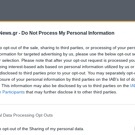
News.gr -
Do Not Process My Personal Information
to opt-out of the sale, sharing to third parties, or processing of your per
formation for targeted advertising by us, please use the below opt-out s
r selection. Please note that after your opt-out request is processed y
eing interest-based ads based on personal information utilized by us or
ναι σε εξέλιξη 42 μεγάλα δημόσια έργα με 410
disclosed to third parties prior to your opt-out. You may separately opt-
εί στο πρόγραμμα 515 επενδύσεις για μικρές
losure of your personal information by third parties on the IAB’s list of
ϋπολογισμό, που δημιουργούν 1.000 θέσεις εργασίας
. This information may also be disclosed by us to third parties on the
IA
Participants
that may further disclose it to other third parties.
γισμό 190 εκατ. ευρώ, που δημιουργούν 1.210
ας.
l Data Processing Opt Outs
πτυξης θα ξεκινήσει τρία καθεστώτα του
Μακεδονία. Ένα ξεχωριστό καθεστώς με 150 εκατ.
o opt-out of the Sharing of my personal data.
χές, ένα ακόμα 150 εκατ. ευρώ για μεγάλες