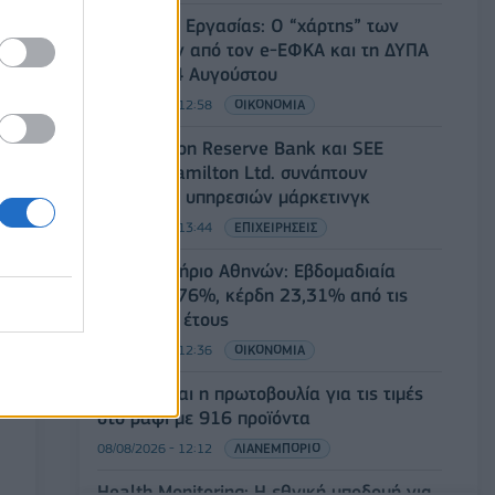
Υπουργείο Εργασίας: Ο “χάρτης” των
πληρωμών από τον e-ΕΦΚΑ και τη ΔΥΠΑ
έως τις 14 Αυγούστου
08/08/2026 - 12:58
ΟΙΚΟΝΟΜΙΑ
Οι Hamilton Reserve Bank και SEE
Capital Hamilton Ltd. συνάπτουν
συμφωνία υπηρεσιών μάρκετινγκ
08/08/2026 - 13:44
ΕΠΙΧΕΙΡΗΣΕΙΣ
Χρηματιστήριο Αθηνών: Εβδομαδιαία
άνοδος 1,76%, κέρδη 23,31% από τις
αρχές του έτους
08/08/2026 - 12:36
ΟΙΚΟΝΟΜΙΑ
Διευρύνεται η πρωτοβουλία για τις τιμές
στο ράφι με 916 προϊόντα
08/08/2026 - 12:12
ΛΙΑΝΕΜΠΟΡΙΟ
Health Monitoring: Η εθνική υποδομή για