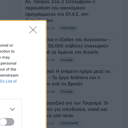
Αλ. Τσίπρας: Στις 2 Σεπτεμβρίου η
παρουσίαση του οικονομικού
προγράμματος της ΕΛ.Α.Σ. στη
Θεσσαλονίκη
09/08/2026 - 10:03
ΠΟΛΙΤΙΚΗ
Κορυφώνεται η έξοδος του Αυγούστου –
sonal or
Πάνω από 56.000 επιβάτες αναχωρούν
ection to
σήμερα από τα λιμάνια της Αττικής
ou may
08/08/2026 - 14:30
ΕΛΛΑΔΑ
 personal
out of the
Δυτική Αττική: Η επόμενη ημέρα μετά τις
 downstream
πυρκαγιές – Τα έργα Antinero και η
B’s List of
«μάχη» πριν από τις βροχές
08/08/2026 - 14:08
ΕΛΛΑΔΑ
Ειδικό Χωροταξικό για τον Τουρισμό: Οι
νέοι κανόνες για επενδύσεις, νησιά και
προορισμούς υπό πίεση
08/08/2026 - 13:21
ΤΟΥΡΙΣΜΟΣ