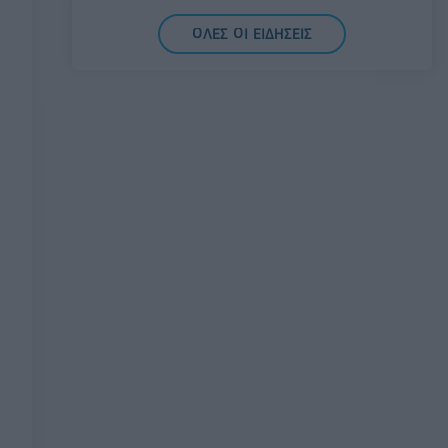
την αξιοποίηση των δεδομένων υγείας
ΟΛΕΣ ΟΙ ΕΙΔΗΣΕΙΣ
προς όφελος των πολιτών
08/08/2026 - 11:48
ΥΓΕΙΑ
Ελληνική Αναπτυξιακή Τράπεζα: Με
«προίκα» 2 δισ. ευρώ ανοίγει δρόμο για
δάνεια έως 5 δισ. σε μικρομεσαίες
08/08/2026 - 11:22
ΤΡΑΠΕΖΕΣ